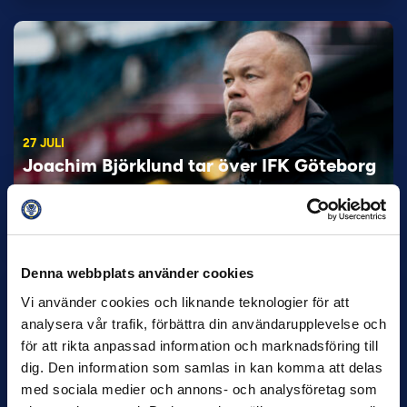
27 JULI
Joachim Björklund tar över IFK Göteborg
Under måndagseftermiddagen meddelade IFK Göteborg att
Stefan Billborns uppdrag som huvudtränare i herrlaget har
avslutats.…
Denna webbplats använder cookies
Vi använder cookies och liknande teknologier för att
analysera vår trafik, förbättra din användarupplevelse och
för att rikta anpassad information och marknadsföring till
dig. Den information som samlas in kan komma att delas
med sociala medier och annons- och analysföretag som