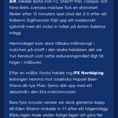
AIK
inledde borta mot FC Sheriff från Tiraspol, och
förra årets svenska mästare fick en drömstart.
Redan efter 13 minuters spel stod det 2-0 efter att
Kolbeinn Sigthorsson följt upp ett moldaviskt
självmål med att nicka in tvåan på Anton Saletros
inlägg.
Hemmalaget kom dock tillbaka målmässigt i
matchen på straff i den andra halvleken; det var
Yuri Kendush som satte reduceringsmålet lågt till
höger i målburen.
Efter en mållös första halvlek tog
IFK Norrköping
ledningen hemma mot israeliska Hapoel Beer-
Sheva då nye Maic Sema dök upp med ett
debutmål i den 51:a matchminuten.
Bara fyra minuter senare var dock gästerna ikapp
då Eden Shamir nickade in 1-1 efter ett högerinlägg.
Båda lagen hade sedan farliga lägen att göra fler