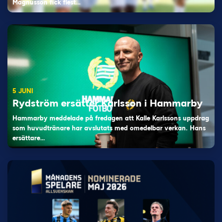
Magnusson fick flest…
5 JUNI
Rydström ersätter Karlsson i Hammarby
Hammarby meddelade på fredagen att Kalle Karlssons uppdrag
som huvudtränare har avslutats med omedelbar verkan. Hans
ersättare…