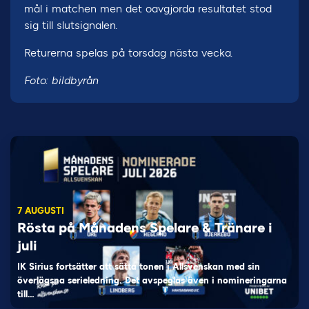
mål i matchen men det oavgjorda resultatet stod
sig till slutsignalen.
Returerna spelas på torsdag nästa vecka.
Foto: bildbyrån
7 AUGUSTI
Rösta på Månadens Spelare & Tränare i
juli
IK Sirius fortsätter att sätta tonen i Allsvenskan med sin
överlägsna serieledning. Det avspeglas även i nomineringarna
till…