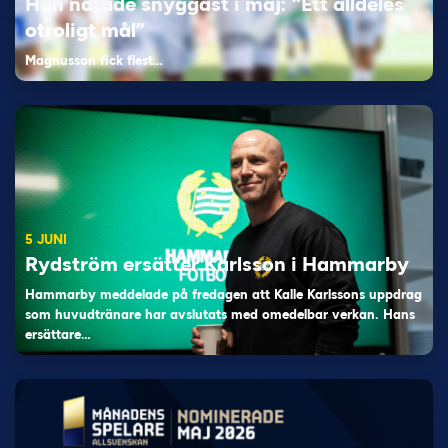
Han nätade snyggast i maj: “Ett alldeles
otroligt mål”
Magnusson fick flest…
5 JUNI
Rydström ersätter Karlsson i Hammarby
Hammarby meddelade på fredagen att Kalle Karlssons uppdrag
som huvudtränare har avslutats med omedelbar verkan. Hans
ersättare…