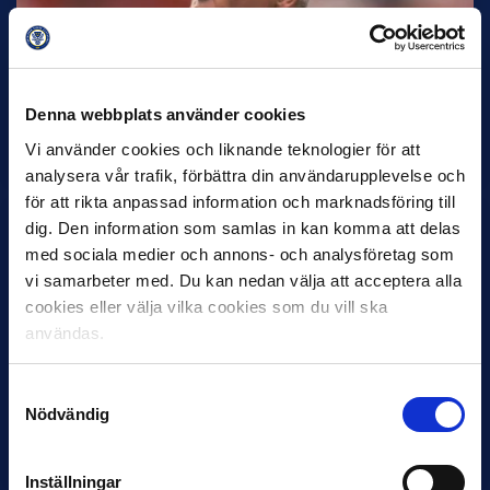
30 JUNI
Helstrup ny tränare i Malmö FF
Denna webbplats använder cookies
Inleder mot…
Vi använder cookies och liknande teknologier för att
analysera vår trafik, förbättra din användarupplevelse och
för att rikta anpassad information och marknadsföring till
dig. Den information som samlas in kan komma att delas
med sociala medier och annons- och analysföretag som
vi samarbeter med. Du kan nedan välja att acceptera alla
cookies eller välja vilka cookies som du vill ska
användas.
12 JUNI
Samtyckesval
Favorit i repris för Sirius i maj
Nödvändig
Samma vinnare som i…
Inställningar