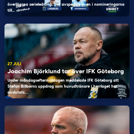
överlägsna serieledning. Det avspeglas även i nomineringarna
till…
27 JULI
Joachim Björklund tar över IFK Göteborg
Under måndagseftermiddagen meddelade IFK Göteborg att
Stefan Billborns uppdrag som huvudtränare i herrlaget har
avslutats.…