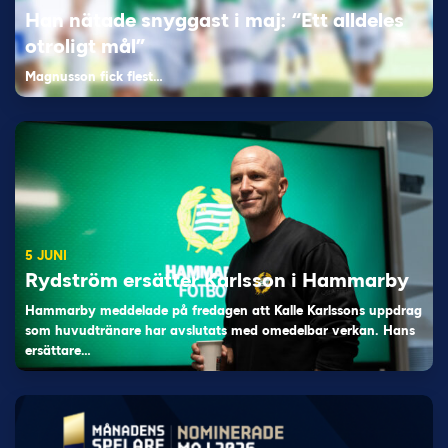
Han nätade snyggast i maj: “Ett alldeles
otroligt mål”
Magnusson fick flest…
5 JUNI
Rydström ersätter Karlsson i Hammarby
Hammarby meddelade på fredagen att Kalle Karlssons uppdrag
som huvudtränare har avslutats med omedelbar verkan. Hans
ersättare…