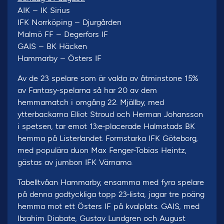
AIK – IK Sirius
IFK Norrköping – Djurgården
Malmö FF – Degerfors IF
GAIS – BK Häcken
Hammarby – Östers IF
Av de 23 spelare som är valda av åtminstone 15%
av Fantasy-spelarna så har 20 av dem
hemmamatch i omgång 22. Mjällby, med
ytterbackarna Elliot Stroud och Herman Johansson
i spetsen, tar emot 13:e-placerade Halmstads BK
hemma på Listerlandet. Formstarka IFK Göteborg,
med populära duon Max Fenger-Tobias Heintz,
gästas av jumbon IFK Värnamo.
Tabelltvåan Hammarby, ensamma med fyra spelare
på denna godtyckliga topp 23-lista, jagar tre poäng
hemma mot ett Östers IF på kvalplats. GAIS, med
Ibrahim Diabate, Gustav Lundgren och August