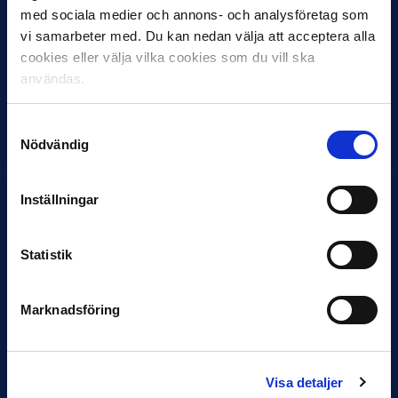
med sociala medier och annons- och analysföretag som
vi samarbeter med. Du kan nedan välja att acceptera alla
cookies eller välja vilka cookies som du vill ska
användas.
30 JUNI
Helstrup ny tränare i Malmö FF
Samtyckesval
Inleder mot…
Nödvändig
Inställningar
Statistik
Marknadsföring
12 JUNI
Favorit i repris för Sirius i maj
Samma vinnare som i…
Visa detaljer