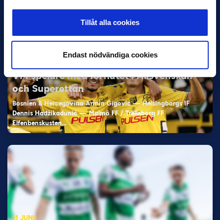
Tillåt alla cookies
Endast nödvändiga cookies
11 JUNI
VM-spelare med förflutet i Allsvenskan
och Superettan
Bosnien & Hercegovina Armin Gigovic — Helsingborgs IF
Dennis Hadžikadunić — Malmö FF / Trelleborg FF
Elfenbenskusten…
11 JUNI