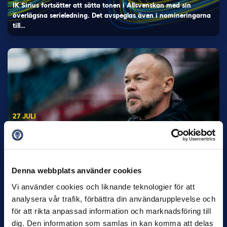
IK Sirius fortsätter att sätta tonen i Allsvenskan med sin
överlägsna serieledning. Det avspeglas även i nomineringarna
till…
27 JULI
Joachim Björklund tar över IFK Göteborg
Under måndagseftermiddagen meddelade IFK Göteborg att
Stefan Billborns uppdrag som huvudtränare i herrlaget har
avslutats.…
Denna webbplats använder cookies
Vi använder cookies och liknande teknologier för att
analysera vår trafik, förbättra din användarupplevelse och
för att rikta anpassad information och marknadsföring till
dig. Den information som samlas in kan komma att delas