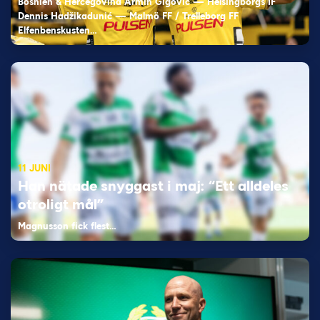
Bosnien & Hercegovina Armin Gigovic — Helsingborgs IF
Dennis Hadžikadunić — Malmö FF / Trelleborg FF
Elfenbenskusten…
11 JUNI
Han nätade snyggast i maj: “Ett alldeles
otroligt mål”
Magnusson fick flest…