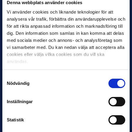
Denna webbplats använder cookies
27 JULI
Vi använder cookies och liknande teknologier för att
Joachim Björklund tar över IFK Göteborg
analysera vår trafik, förbättra din användarupplevelse och
Under måndagseftermiddagen meddelade IFK Göteborg att
för att rikta anpassad information och marknadsföring till
Stefan Billborns uppdrag som huvudtränare i herrlaget har
dig. Den information som samlas in kan komma att delas
avslutats.…
med sociala medier och annons- och analysföretag som
vi samarbeter med. Du kan nedan välja att acceptera alla
cookies eller välja vilka cookies som du vill ska
användas.
Samtyckesval
Nödvändig
30 JUNI
Inställningar
Helstrup ny tränare i Malmö FF
Inleder mot…
Statistik