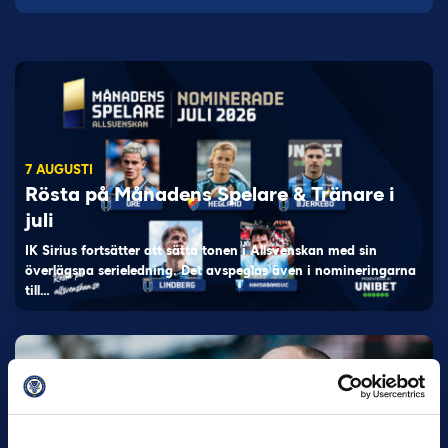
7 AUGUSTI
Rösta på Månadens Spelare & Tränare i
juli
IK Sirius fortsätter att sätta tonen i Allsvenskan med sin
överlägsna serieledning. Det avspeglas även i nomineringarna
till…