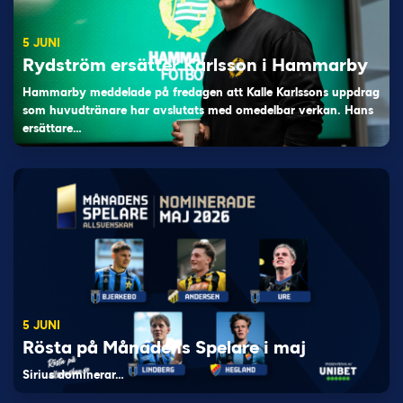
5 JUNI
Rydström ersätter Karlsson i Hammarby
Hammarby meddelade på fredagen att Kalle Karlssons uppdrag
som huvudtränare har avslutats med omedelbar verkan. Hans
ersättare…
5 JUNI
Rösta på Månadens Spelare i maj
Sirius dominerar…