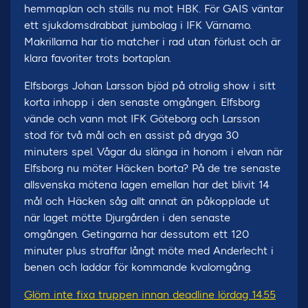
hemmaplan och ställs nu mot HBK. För GAIS väntar
ett sjukdomsdrabbat jumbolag i IFK Värnamo.
Makrillarna har tio matcher i rad utan förlust och är
klara favoriter trots bortaplan.
Elfsborgs Johan Larsson bjöd på otrolig show i sitt
korta inhopp i den senaste omgången. Elfsborg
vände och vann mot IFK Göteborg och Larsson
stod för två mål och en assist på dryga 30
minuters spel. Vågar du slänga in honom i elvan när
Elfsborg nu möter Häcken borta? På de tre senaste
allsvenska mötena lagen emellan har det blivit 14
mål och Häcken såg allt annat än påkopplade ut
när laget mötte Djurgården i den senaste
omgången. Getingarna har dessutom ett 120
minuter plus straffar långt möte med Anderlecht i
benen och laddar för kommande kvalomgång.
Glöm inte fixa truppen innan deadline lördag 14.55