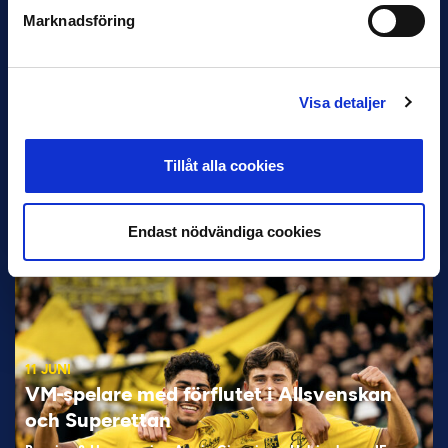
Marknadsföring
Visa detaljer
12 JUNI
Tillåt alla cookies
Favorit i repris för Sirius i maj
Samma vinnare som i…
Endast nödvändiga cookies
11 JUNI
VM-spelare med förflutet i Allsvenskan
och Superettan