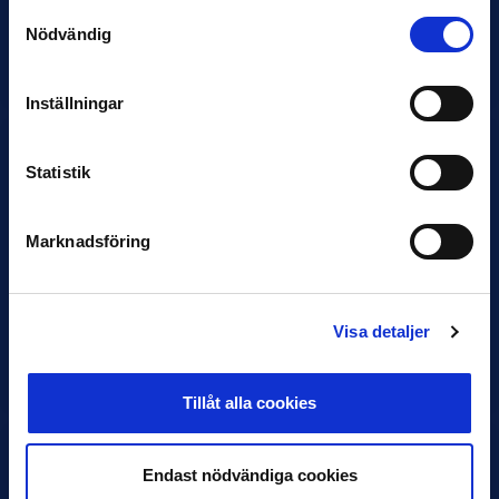
Samtyckesval
Under måndagseftermiddagen meddelade IFK Göteborg att
Nödvändig
Stefan Billborns uppdrag som huvudtränare i herrlaget har
avslutats.…
Inställningar
Statistik
Marknadsföring
30 JUNI
Visa detaljer
Helstrup ny tränare i Malmö FF
Inleder mot…
Tillåt alla cookies
Endast nödvändiga cookies