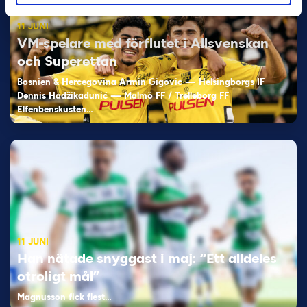
11 JUNI
VM-spelare med förflutet i Allsvenskan
och Superettan
Bosnien & Hercegovina Armin Gigovic — Helsingborgs IF
Dennis Hadžikadunić — Malmö FF / Trelleborg FF
Elfenbenskusten…
11 JUNI
Han nätade snyggast i maj: “Ett alldeles
otroligt mål”
Magnusson fick flest…