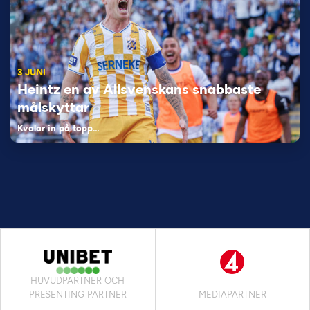
3 JUNI
Heintz en av Allsvenskans snabbaste
målskyttar
Kvalar in på topp…
HUVUDPARTNER OCH
PRESENTING PARTNER
MEDIAPARTNER