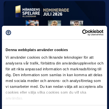
7 AUGUSTI
Rösta på Månadens Spelare & Tränare i
juli
IK Sirius fortsätter att sätta tonen i Allsvenskan med sin
Denna webbplats använder cookies
överlägsna serieledning. Det avspeglas även i nomineringarna
till…
Vi använder cookies och liknande teknologier för att
analysera vår trafik, förbättra din användarupplevelse och
för att rikta anpassad information och marknadsföring till
dig. Den information som samlas in kan komma att delas
med sociala medier och annons- och analysföretag som
vi samarbeter med. Du kan nedan välja att acceptera alla
cookies eller välja vilka cookies som du vill ska
användas.
27 JULI
Joachim Björklund tar över IFK Göteborg