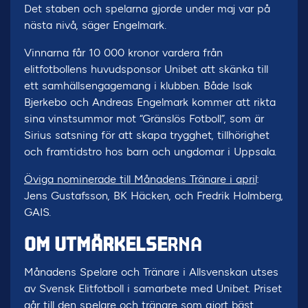
Det staben och spelarna gjorde under maj var på
nästa nivå, säger Engelmark.
Vinnarna får 10 000 kronor vardera från
elitfotbollens huvudsponsor Unibet att skänka till
ett samhällsengagemang i klubben. Både Isak
Bjerkebo och Andreas Engelmark kommer att rikta
sina vinstsummor mot “Gränslös Fotboll”, som är
Sirius satsning för att skapa trygghet, tillhörighet
och framtidstro hos barn och ungdomar i Uppsala.
Öviga nominerade till Månadens Tränare i april
:
Jens Gustafsson, BK Häcken, och Fredrik Holmberg,
GAIS.
OM UTMÄRKELSE
RNA
Månadens Spelare och Tränare i Allsvenskan utses
av Svensk Elitfotboll i samarbete med Unibet. Priset
går till den spelare och tränare som gjort bäst