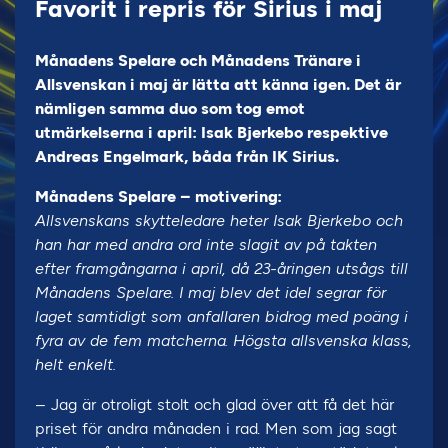
Favorit i repris för Sirius i maj
Månadens Spelare och Månadens Tränare i
Allsvenskan i maj är lätta att känna igen. Det är
nämligen samma duo som tog emot
utmärkelserna i april: Isak Bjerkebo respektive
Andreas Engelmark, båda från IK Sirius.
Månadens Spelare – motivering:
Allsvenskans skytteledare heter Isak Bjerkebo och
han har med andra ord inte slagit av på takten
efter framgångarna i april, då 23-åringen utsågs till
Månadens Spelare. I maj blev det idel segrar för
laget samtidigt som anfallaren bidrog med poäng i
fyra av de fem matcherna. Högsta allsvenska klass,
helt enkelt.
– Jag är otroligt stolt och glad över att få det här
priset för andra månaden i rad. Men som jag sagt