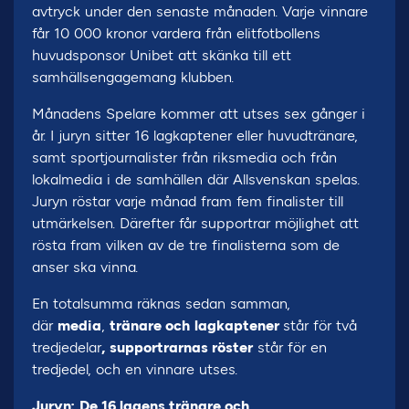
avtryck under den senaste månaden. Varje vinnare
får 10 000 kronor vardera från elitfotbollens
huvudsponsor Unibet att skänka till ett
samhällsengagemang klubben.
Månadens Spelare kommer att utses sex gånger i
år. I juryn sitter 16 lagkaptener eller huvudtränare,
samt sportjournalister från riksmedia och från
lokalmedia i de samhällen där Allsvenskan spelas.
Juryn röstar varje månad fram fem finalister till
utmärkelsen. Därefter får supportrar möjlighet att
rösta fram vilken av de tre finalisterna som de
anser ska vinna.
En totalsumma räknas sedan samman,
där
media
,
tränare och
lagkaptener
står för två
tredjedelar
,
supportrarnas röster
står för en
tredjedel, och en vinnare utses.
Juryn:
De 16 lagens tränare och