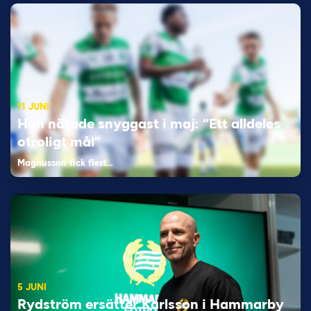
11 JUNI
Han nätade snyggast i maj: “Ett alldeles
otroligt mål”
Magnusson fick flest…
5 JUNI
Rydström ersätter Karlsson i Hammarby