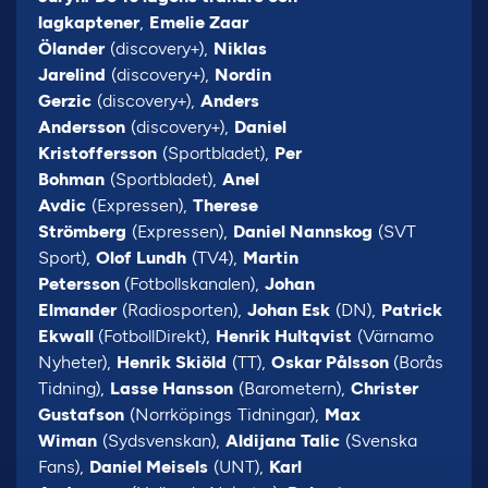
lagkaptener
,
Emelie Zaar
Ölander
(discovery+),
Niklas
Jarelind
(discovery+),
Nordin
Gerzic
(discovery+),
Anders
Andersson
(discovery+),
Daniel
Kristoffersson
(Sportbladet),
Per
Bohman
(Sportbladet),
Anel
Avdic
(Expressen),
Therese
Strömberg
(Expressen),
Daniel Nannskog
(SVT
Sport),
Olof Lundh
(TV4),
Martin
Petersson
(Fotbollskanalen),
Johan
Elmander
(Radiosporten),
Johan Esk
(DN),
Patrick
Ekwall
(FotbollDirekt),
Henrik Hultqvist
(Värnamo
Nyheter),
Henrik Skiöld
(TT),
Oskar Pålsson
(Borås
Tidning),
Lasse Hansson
(Barometern),
Christer
Gustafson
(Norrköpings Tidningar),
Max
Wiman
(Sydsvenskan),
Aldijana Talic
(Svenska
Fans),
Daniel Meisels
(UNT),
Karl