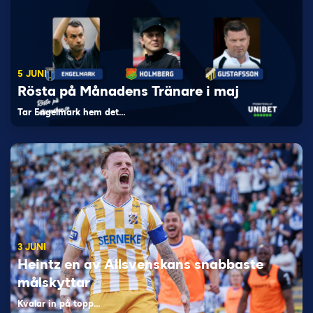
5 JUNI
Rösta på Månadens Tränare i maj
Tar Engelmark hem det…
3 JUNI
Heintz en av Allsvenskans snabbaste
målskyttar
Kvalar in på topp…