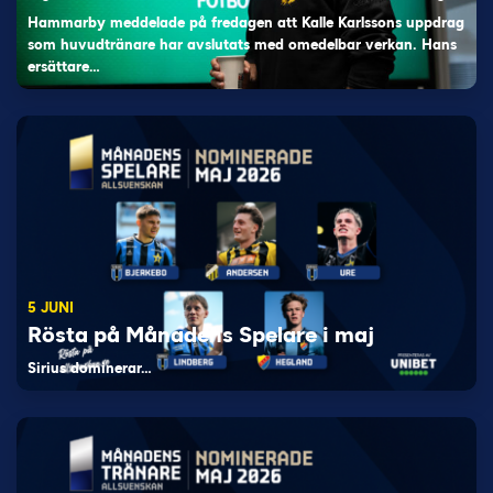
Hammarby meddelade på fredagen att Kalle Karlssons uppdrag
som huvudtränare har avslutats med omedelbar verkan. Hans
ersättare…
5 JUNI
Rösta på Månadens Spelare i maj
Sirius dominerar…