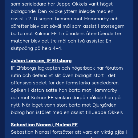
som serieledare har Jeppe Okkels varit högst
bidragande. Den kvicke yttern inledde med en
assist i 2–0-segern hemma mot Hammarby och
därefter blev det såväl mål som assist i storsegern
borta mot Kalmar FF. I månadens återstående tre
matcher blev det tre mål och två assister. En
slutpoäng på hela 4+4.
Johan Larsson, IF Elfsborg
IF Elfsborgs lagkapten och högerback har förutom
rutin och defensivt slit även bidragit stort i det
offensiva spelet för den formstarka serieledaren.
Spiken i kistan satte han borta mot Hammarby,
och mot Kalmar FF veckan därpå målade han på
nytt. När laget vann stort borta mot Djurgården
bidrog han istället med en assist till Jeppe Okkels.
Sebastian Nanasi, Malmö FF
Sebastian Nanasi fortsätter att vara en viktig pjäs i