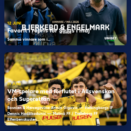
12 JUNI
Favorit i repris för Sirius i maj
Samma vinnare som i…
11 JUNI
VM-spelare med förflutet i Allsvenskan
och Superettan
Bosnien & Hercegovina Armin Gigovic — Helsingborgs IF
Dennis Hadžikadunić — Malmö FF / Trelleborg FF
Elfenbenskusten…