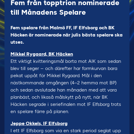
Fem från topptrion nominerade
till Månadens Spelare
Fem spelare från Malmö FF, IF Elfsborg och BK
Häcken är nominerade när julis bästa spelare ska
utses.
Mikkel Rygaard, BK Häcken
Ett viktigt kvitteringsmål borta mot AIK som sedan
blev till seger – och därefter har formkurvan bara
pekat uppåt för Mikkel Rygaard. Mål i den
nästkommande omgången (4–2 hemma mot BP)
och sedan avslutade han månaden med att vara
planbäst, och likaså målskytt på nytt, när BK
Häcken segrade i seriefinalen mot IF Elfsborg trots
en spelare färre på planen.
Jeppe Okkels, IF Elfsborg
I ett IF Elfsborg som via en stark period seglat upp