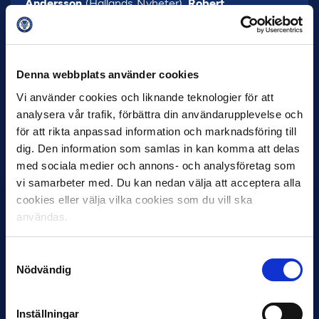
Andersson
(Hallands Nyheter),
Robert
Laul
(GP),
Markus Wulcan
(GT),
Fredrik
Jonsson
(Hallandsposten),
Jerry Nilsson
(Blekinge
Läns Tidning),
Fredrik Tillberg
(Offside),
Fredrik
Narvelid
(Karlskoga Tidning),
Marcus Birro
(Studio
Denna webbplats använder cookies
Allsvenskan),
Oskar Månsson
(Fotboll
Vi använder cookies och liknande teknologier för att
Sthlm),
Svante Samuelsson
(SEF),
Viktor
analysera vår trafik, förbättra din användarupplevelse och
Tjernström
(Unibet)
för att rikta anpassad information och marknadsföring till
dig. Den information som samlas in kan komma att delas
med sociala medier och annons- och analysföretag som
vi samarbeter med. Du kan nedan välja att acceptera alla
cookies eller välja vilka cookies som du vill ska
användas.
Samtyckesval
Nödvändig
27 JULI
Joachim Björklund tar över IFK Göteborg
Inställningar
Under måndagseftermiddagen meddelade IFK Göteborg att