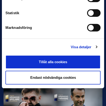
Stefan Billborns uppdrag som huvudtränare i herrlaget har
avslutats.…
Statistik
Marknadsföring
Visa detaljer
30 JUNI
Tillåt alla cookies
Helstrup ny tränare i Malmö FF
Inleder mot…
Endast nödvändiga cookies