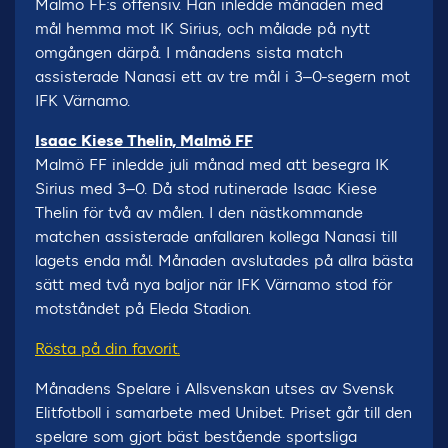
Malmö FF:s offensiv. Han inledde månaden med
mål hemma mot IK Sirius, och målade på nytt
omgången därpå. I månadens sista match
assisterade Nanasi ett av tre mål i 3–0-segern mot
IFK Värnamo.
Isaac Kiese Thelin, Malmö FF
Malmö FF inledde juli månad med att besegra IK
Sirius med 3–0. Då stod rutinerade Isaac Kiese
Thelin för två av målen. I den nästkommande
matchen assisterade anfallaren kollega Nanasi till
lagets enda mål. Månaden avslutades på allra bästa
sätt med två nya baljor när IFK Värnamo stod för
motståndet på Eleda Stadion.
Rösta på din favorit.
Månadens Spelare i Allsvenskan utses av Svensk
Elitfotboll i samarbete med Unibet. Priset går till den
spelare som gjort bäst bestående sportsliga