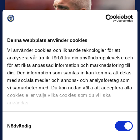
Denna webbplats använder cookies
30 JUNI
Helstrup ny tränare i Malmö FF
Vi använder cookies och liknande teknologier för att
Inleder mot…
analysera vår trafik, förbättra din användarupplevelse och
för att rikta anpassad information och marknadsföring till
dig. Den information som samlas in kan komma att delas
med sociala medier och annons- och analysföretag som
vi samarbeter med. Du kan nedan välja att acceptera alla
cookies eller välja vilka cookies som du vill ska
användas.
Samtyckesval
Nödvändig
12 JUNI
Favorit i repris för Sirius i maj