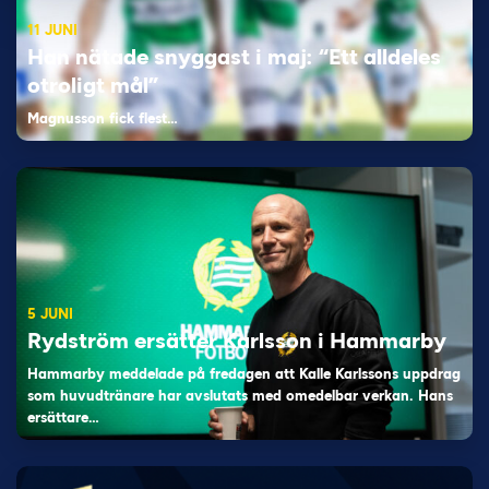
11 JUNI
Han nätade snyggast i maj: “Ett alldeles
otroligt mål”
Magnusson fick flest…
5 JUNI
Rydström ersätter Karlsson i Hammarby
Hammarby meddelade på fredagen att Kalle Karlssons uppdrag
som huvudtränare har avslutats med omedelbar verkan. Hans
ersättare…