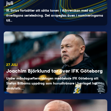
juli
IK Sirius fortsätter att sätta tonen i Allsvenskan med sin
överlägsna serieledning. Det avspeglas även i nomineringarna
till…
27 JULI
Joachim Björklund tar över IFK Göteborg
Under måndagseftermiddagen meddelade IFK Göteborg att
Stefan Billborns uppdrag som huvudtränare i herrlaget har
avslutats.…