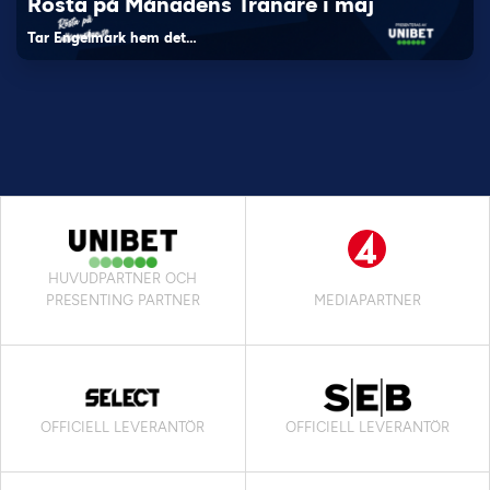
Rösta på Månadens Tränare i maj
Tar Engelmark hem det…
HUVUDPARTNER OCH
PRESENTING PARTNER
MEDIAPARTNER
OFFICIELL LEVERANTÖR
OFFICIELL LEVERANTÖR