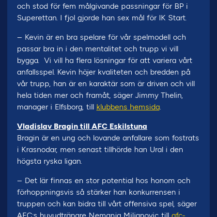
och stod för fem målgivande passningar för BP i
Superettan. I fjol gjorde han sex mål för IK Start.
– Kevin är en bra spelare för vår spelmodell och
passar bra in i den mentalitet och trupp vi vill
bygga. Vi vill ha flera lösningar för att variera vårt
anfallsspel. Kevin höjer kvaliteten och bredden på
vår trupp, han är en karaktär som är driven och vill
hela tiden mer och framåt, säger Jimmy Thelin,
manager i Elfsborg, till
klubbens hemsida
.
Vladislav Bragin till AFC Eskilstuna
Bragin är en ung och lovande anfallare som fostrats
i Krasnodar, men senast tillhörde han Ural i den
högsta ryska ligan.
– Det lär finnas en stor potential hos honom och
förhoppningsvis så stärker han konkurrensen i
truppen och kan bidra till vårt offensiva spel, säger
AFC:s huvudtränare Nemanja Miljanovic till
afc-