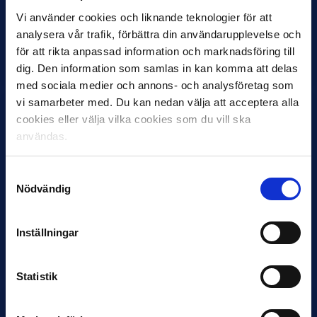
Joachim Björklund tar över IFK Göteborg
Vi använder cookies och liknande teknologier för att
Under måndagseftermiddagen meddelade IFK Göteborg att
analysera vår trafik, förbättra din användarupplevelse och
Stefan Billborns uppdrag som huvudtränare i herrlaget har
för att rikta anpassad information och marknadsföring till
avslutats.…
dig. Den information som samlas in kan komma att delas
med sociala medier och annons- och analysföretag som
vi samarbeter med. Du kan nedan välja att acceptera alla
cookies eller välja vilka cookies som du vill ska
användas.
Samtyckesval
Nödvändig
30 JUNI
Helstrup ny tränare i Malmö FF
Inställningar
Inleder mot…
Statistik