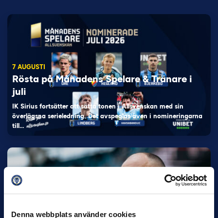
7 AUGUSTI
Rösta på Månadens Spelare & Tränare i
juli
IK Sirius fortsätter att sätta tonen i Allsvenskan med sin
överlägsna serieledning. Det avspeglas även i nomineringarna
till…
27 JULI
Denna webbplats använder cookies