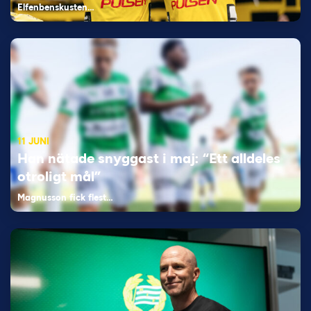
Elfenbenskusten…
11 JUNI
Han nätade snyggast i maj: “Ett alldeles
otroligt mål”
Magnusson fick flest…