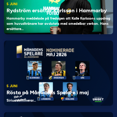
5 JUNI
Rydström ersätter Karlsson i Hammarby
Hammarby meddelade på fredagen att Kalle Karlssons uppdrag
som huvudtränare har avslutats med omedelbar verkan. Hans
ersättare…
5 JUNI
Rösta på Månadens Spelare i maj
Sirius dominerar…