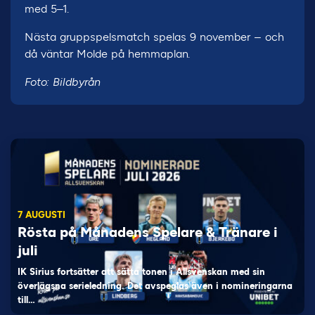
med 5–1.
Nästa gruppspelsmatch spelas 9 november – och
då väntar Molde på hemmaplan.
Foto: Bildbyrån
7 AUGUSTI
Rösta på Månadens Spelare & Tränare i
juli
IK Sirius fortsätter att sätta tonen i Allsvenskan med sin
överlägsna serieledning. Det avspeglas även i nomineringarna
till…