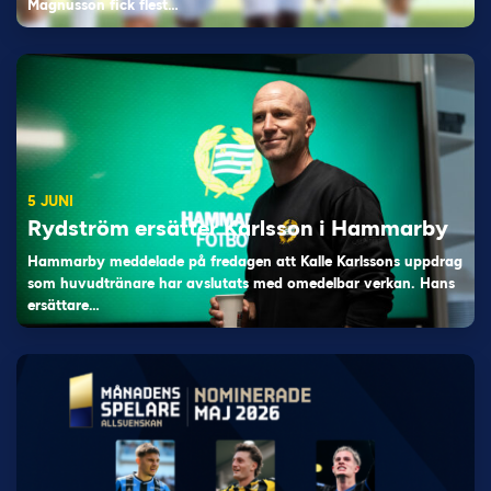
Magnusson fick flest…
5 JUNI
Rydström ersätter Karlsson i Hammarby
Hammarby meddelade på fredagen att Kalle Karlssons uppdrag
som huvudtränare har avslutats med omedelbar verkan. Hans
ersättare…