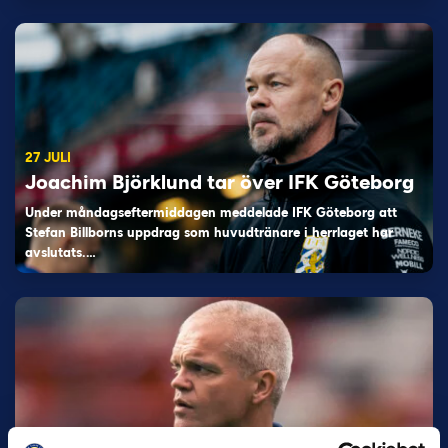
27 JULI
Joachim Björklund tar över IFK Göteborg
Under måndagseftermiddagen meddelade IFK Göteborg att
Stefan Billborns uppdrag som huvudtränare i herrlaget har
avslutats.…