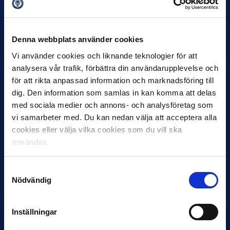
30 JUNI
Helstrup ny tränare i Malmö FF
Denna webbplats använder cookies
Inleder mot…
Vi använder cookies och liknande teknologier för att
analysera vår trafik, förbättra din användarupplevelse och
för att rikta anpassad information och marknadsföring till
dig. Den information som samlas in kan komma att delas
med sociala medier och annons- och analysföretag som
vi samarbeter med. Du kan nedan välja att acceptera alla
cookies eller välja vilka cookies som du vill ska
användas.
12 JUNI
Favorit i repris för Sirius i maj
Samtyckesval
Nödvändig
Samma vinnare som i…
Inställningar