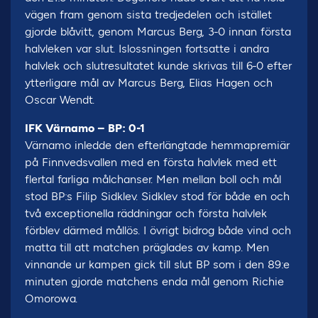
vägen fram genom sista tredjedelen och istället
gjorde blåvitt, genom Marcus Berg, 3-0 innan första
halvleken var slut. Islossningen fortsatte i andra
halvlek och slutresultatet kunde skrivas till 6-0 efter
ytterligare mål av Marcus Berg, Elias Hagen och
Oscar Wendt.
IFK Värnamo – BP: 0-1
Värnamo inledde den efterlängtade hemmapremiär
på Finnvedsvallen med en första halvlek med ett
flertal farliga målchanser. Men mellan boll och mål
stod BP:s Filip Sidklev. Sidklev stod för både en och
två exceptionella räddningar och första halvlek
förblev därmed mållös. I övrigt bidrog både vind och
matta till att matchen präglades av kamp. Men
vinnande ur kampen gick till slut BP som i den 89:e
minuten gjorde matchens enda mål genom Richie
Omorowa.