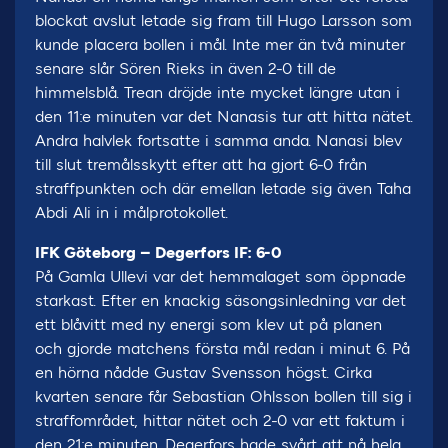
blockat avslut letade sig fram till Hugo Larsson som
kunde placera bollen i mål. Inte mer än två minuter
senare slår Sören Rieks in även 2-0 till de
himmelsblå. Trean dröjde inte mycket längre utan i
den 11:e minuten var det Nanasis tur att hitta nätet.
Andra halvlek fortsatte i samma anda. Nanasi blev
till slut tremålsskytt efter att ha gjort 6-0 från
straffpunkten och där emellan letade sig även Taha
Abdi Ali in i målprotokollet.
IFK Göteborg – Degerfors IF: 6-0
På Gamla Ullevi var det hemmalaget som öppnade
starkast. Efter en knackig säsongsinledning var det
ett blåvitt med ny energi som klev ut på planen
och gjorde matchens första mål redan i minut 6. På
en hörna nådde Gustav Svensson högst. Cirka
kvarten senare får Sebastian Ohlsson bollen till sig i
straffområdet, hittar nätet och 2-0 var ett faktum i
den 21:e minuten. Degerfors hade svårt att nå hela