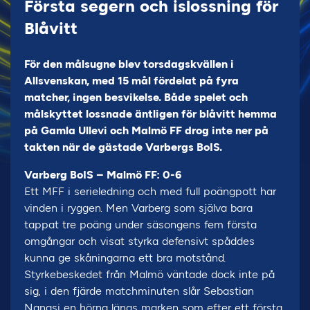
Första segern och islossning för
Blåvitt
För den målsugne blev torsdagskvällen i
Allsvenskan, med 15 mål fördelat på fyra
matcher, ingen besvikelse. Både spelet och
målskyttet lossnade äntligen för blåvitt hemma
på Gamla Ullevi och Malmö FF drog inte ner på
takten när de gästade Varbergs BoIS.
Varberg BoIS – Malmö FF: 0-6
Ett MFF i serieledning och med full poängpott har
vinden i ryggen. Men Varberg som själva bara
tappat tre poäng under säsongens fem första
omgångar och visat styrka defensivt spåddes
kunna ge skåningarna ett bra motstånd.
Styrkebeskedet från Malmö väntade dock inte på
sig, i den fjärde matchminuten slår Sebastian
Nanasi en hörna längs marken som efter ett första