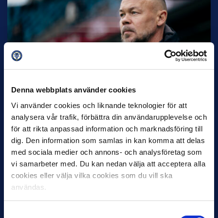
27 JULI
Joachim Björklund tar över IFK Göteborg
Under måndagseftermiddagen meddelade IFK Göteborg att
Stefan Billborns uppdrag som huvudtränare i herrlaget har
Denna webbplats använder cookies
avslutats.…
Vi använder cookies och liknande teknologier för att
analysera vår trafik, förbättra din användarupplevelse och
för att rikta anpassad information och marknadsföring till
dig. Den information som samlas in kan komma att delas
med sociala medier och annons- och analysföretag som
vi samarbeter med. Du kan nedan välja att acceptera alla
cookies eller välja vilka cookies som du vill ska
användas.
30 JUNI
Helstrup ny tränare i Malmö FF
Samtyckesval