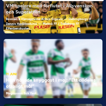
VM-spelare med förflutet i Allsvenskan
och Superettan
Bosnien & Hercegovina Armin Gigovic — Helsingborgs IF
Dennis Hadžikadunić — Malmö FF / Trelleborg FF
Elfenbenskusten…
11 JUNI
Han nätade snyggast i maj: “Ett alldeles
otroligt mål”
Magnusson fick flest…