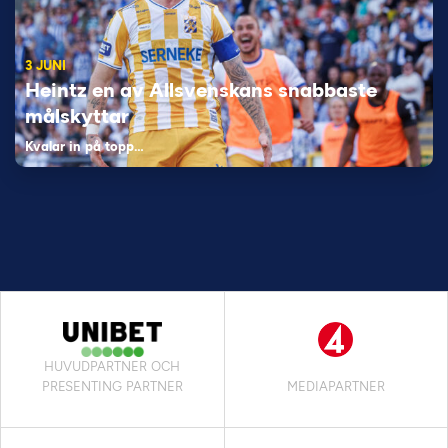
3 JUNI
Heintz en av Allsvenskans snabbaste
målskyttar
Kvalar in på topp…
HUVUDPARTNER OCH
PRESENTING PARTNER
MEDIAPARTNER