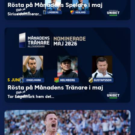
Rösta på Månadens Spelare i maj
Sirius dominerar…
5 JUNI
Rösta på Månadens Tränare i maj
Tar Engelmark hem det…