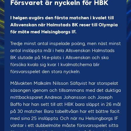
Försvaret är nyckeln för HBK
I helgen avgörs den första matchen i kvalet till
Allsvenskan när Halmstads BK reser till Olympia
för möte med Helsingborgs IF.
Tredje minst antal inspelade poäng, men näst minst
antal insläppta mål i hela Allsvenskan Halmstads
BK slutade på 14:e-plats i Allsvenskan och ska
försöka kvala sig kvar. I kvalmatcherna blir
försvarsspelet den stora nyckeln.
Målvakten Malkolm Nilsson Säfqvist har storspelat
säsongen igenom och tillsammans med det duktiga
mittbacksparet Andreas Johansson och Joseph
Baffo har han sett till att HBK bara släppt in 26 mål
på 30 matcher. Bara tabelltvåan har ett bättre facit
med sina 25 insläppta. Och när nu Helsingborgs IF
väntar i ett dubbelmöte måste försvarsspelet sitta