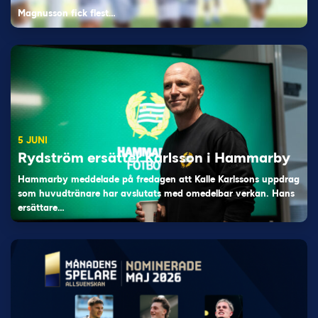
Magnusson fick flest…
5 JUNI
Rydström ersätter Karlsson i Hammarby
Hammarby meddelade på fredagen att Kalle Karlssons uppdrag
som huvudtränare har avslutats med omedelbar verkan. Hans
ersättare…