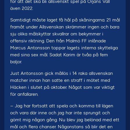
för att det ska bli allsvenskt spel på Örjans Vall
även 2022.
Samtidigt måste laget få hål på skåningarna. 21 mål
framåt under Allsvenskan skrämmer ingen och bara
sju olika målskyttar skvallrar om bekymmer i
offensiv riktning. Den från Malmö FF inlånade
Marcus Antonsson toppar lagets interna skytteliga
med sina sex mål. Sadat Karim är tvåa på fem
baljor.
Just Antonsson gick mållös i 14 raka allsvenskan
matcher innan han satte en straff i mötet med
Häcken i slutet på oktober. Något som var viktigt
för anfallaren.
– Jag har fortsatt att spela och komma till lägen
och vara där inne och jag har inte sprungit och
gömt mig någon gång. Nu blev jag belönad med ett
mål och flera chanser. Någonstans så blir det en