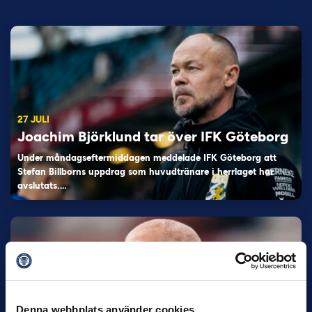
27 JULI
Joachim Björklund tar över IFK Göteborg
Under måndagseftermiddagen meddelade IFK Göteborg att
Stefan Billborns uppdrag som huvudtränare i herrlaget har
avslutats.…
Denna webbplats använder cookies