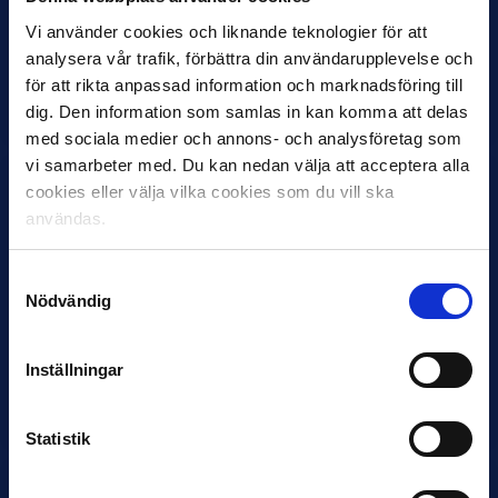
Vi använder cookies och liknande teknologier för att
30 JUNI
analysera vår trafik, förbättra din användarupplevelse och
Helstrup ny tränare i Malmö FF
för att rikta anpassad information och marknadsföring till
Inleder mot…
dig. Den information som samlas in kan komma att delas
med sociala medier och annons- och analysföretag som
vi samarbeter med. Du kan nedan välja att acceptera alla
cookies eller välja vilka cookies som du vill ska
användas.
Samtyckesval
Nödvändig
12 JUNI
Inställningar
Favorit i repris för Sirius i maj
Samma vinnare som i…
Statistik