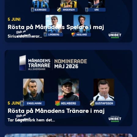
5 JUNI
Rösta på Månadens Spelare i maj
Sirius dominerar…
5 JUNI
Rösta på Månadens Tränare i maj
Tar Engelmark hem det…