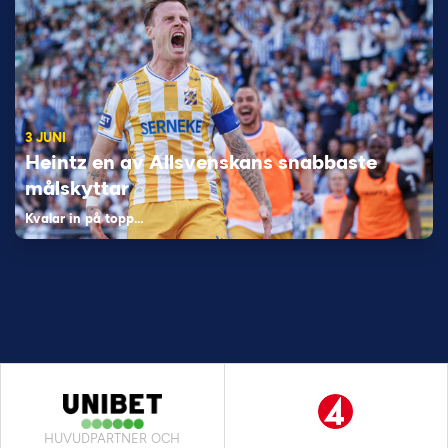
3 JUNI
Heintz en av Allsvenskans snabbaste
målskyttar
Kvalar in på topp…
HUVUDPARTNER OCH