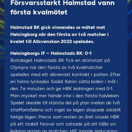
Försvarsstarkt Halmstad vann
första kvalmötet
Halmstad BK gick vinnandes ur mötet mot
Helsingborg när den första av två matcher i
kvalet till Allsvenskan 2022 spelades.
Helsingborgs IF – Halmstads BK: 0-1
Bortalaget Halmstads BK fick en drömstart på
Olympia när den första av två kvalmatcher
spelades med ett allsvenskt kontrakt i potten. Efter
en hörna lyckades Sadat Karim sätta bollen i mål i
den 7:e minuten och ge HBK ledningen med 0-1.
Men mycket mer hände inte i den första halvleken.
Spelet skedde till största del på ytan mellan de två
straffområdena och inget av lagen skapade särskilt
farliga lägen. Precis som resten av året visade HBK
på ett stabilt försvar och satsade på att hålla sin
ledning resten av matchen. HIF jagade reducering