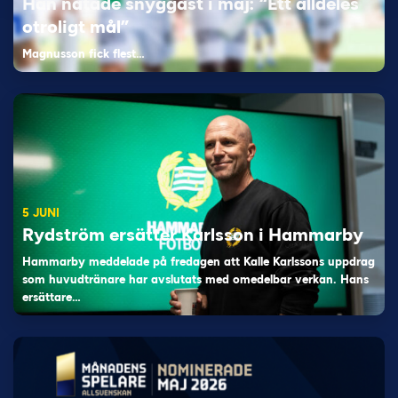
Han nätade snyggast i maj: “Ett alldeles
otroligt mål”
Magnusson fick flest…
5 JUNI
Rydström ersätter Karlsson i Hammarby
Hammarby meddelade på fredagen att Kalle Karlssons uppdrag
som huvudtränare har avslutats med omedelbar verkan. Hans
ersättare…