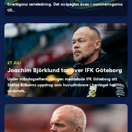
överlägsna serieledning. Det avspeglas även i nomineringarna
till…
27 JULI
Joachim Björklund tar över IFK Göteborg
Under måndagseftermiddagen meddelade IFK Göteborg att
Stefan Billborns uppdrag som huvudtränare i herrlaget har
avslutats.…