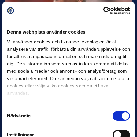
30 JUNI
Helstrup ny tränare i Malmö FF
Denna webbplats använder cookies
Inleder mot…
Vi använder cookies och liknande teknologier för att
analysera vår trafik, förbättra din användarupplevelse och
för att rikta anpassad information och marknadsföring till
dig. Den information som samlas in kan komma att delas
med sociala medier och annons- och analysföretag som
vi samarbeter med. Du kan nedan välja att acceptera alla
cookies eller välja vilka cookies som du vill ska
användas.
12 JUNI
Samtyckesval
Favorit i repris för Sirius i maj
Nödvändig
Samma vinnare som i…
Inställningar