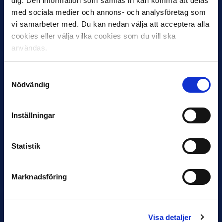
dig. Den information som samlas in kan komma att delas
med sociala medier och annons- och analysföretag som
Under måndagseftermiddagen meddelade IFK Göteborg att
Stefan Billborns uppdrag som huvudtränare i herrlaget har
vi samarbeter med. Du kan nedan välja att acceptera alla
avslutats.…
cookies eller välja vilka cookies som du vill ska
användas.
Samtyckesval
Nödvändig
Inställningar
30 JUNI
Statistik
Helstrup ny tränare i Malmö FF
Inleder mot…
Marknadsföring
Visa detaljer