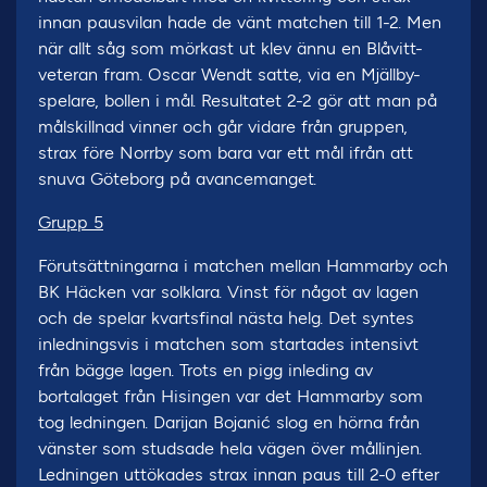
innan pausvilan hade de vänt matchen till 1-2. Men
när allt såg som mörkast ut klev ännu en Blåvitt-
veteran fram. Oscar Wendt satte, via en Mjällby-
spelare, bollen i mål. Resultatet 2-2 gör att man på
målskillnad vinner och går vidare från gruppen,
strax före Norrby som bara var ett mål ifrån att
snuva Göteborg på avancemanget.
Grupp 5
Förutsättningarna i matchen mellan Hammarby och
BK Häcken var solklara. Vinst för något av lagen
och de spelar kvartsfinal nästa helg. Det syntes
inledningsvis i matchen som startades intensivt
från bägge lagen. Trots en pigg inleding av
bortalaget från Hisingen var det Hammarby som
tog ledningen. Darijan Bojanić slog en hörna från
vänster som studsade hela vägen över mållinjen.
Ledningen uttökades strax innan paus till 2-0 efter