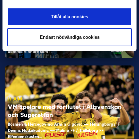
Tillåt alla cookies
12 JUNI
Endast nödvändiga cookies
Favorit i repris för Sirius i maj
Samma vinnare som i…
11 JUNI
VM-spelare med förflutet i Allsvenskan
och Superettan
Bosnien & Hercegovina Armin Gigovic — Helsingborgs IF
Dennis Hadžikadunić — Malmö FF / Trelleborg FF
Elfenbenskusten…