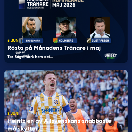
5 JUNI
Rösta på Månadens Tränare i maj
Tar Engelmark hem det…
3 JUNI
Heintz en av Allsvenskans snabbaste
målskyttar