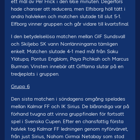
ett mål av Per Frick i den 66:e minuten. Degerfors
hade chanser att reducera, men Elfsborg höll tätt i
andra halvleken och matchen slutade till slut 5-1.
Elfborg vinner gruppen och går vidare till kvartsfinal.
I den betydelselösa matchen mellan GIF Sundsvall
och Skiljebo SK vann Norrlänningarna tämligen
enkelt. Matchen slutade 4-1 med mål från Saku
Ylätupa, Pontus Engblom, Paya Pichkah och Marcus
Burman. Vinsten innebär att Giffarna slutar på en
tredjeplats i gruppen.
Grupp 6
Den sista matchen i söndagens omgång spelades
mellan Kalmar FF och IK Sirius. De blårandiga var på
förhand tvugna att vinna gruppfinalen för fortsatt
spel i Svenska Cupen. Efter en chansfattig första
halvlek tog Kalmar FF ledningen genom nyförvärvet,
från just Sirius, Nahom Girmai Netabay som stod