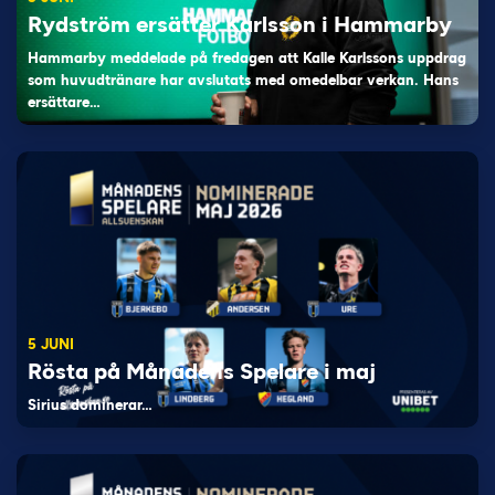
Rydström ersätter Karlsson i Hammarby
Hammarby meddelade på fredagen att Kalle Karlssons uppdrag
som huvudtränare har avslutats med omedelbar verkan. Hans
ersättare…
5 JUNI
Rösta på Månadens Spelare i maj
Sirius dominerar…