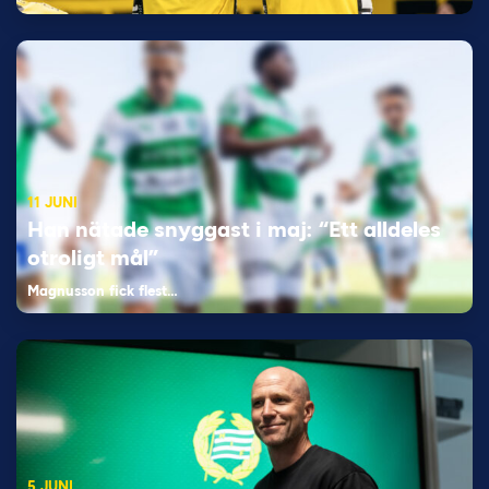
11 JUNI
Han nätade snyggast i maj: “Ett alldeles
otroligt mål”
Magnusson fick flest…
5 JUNI