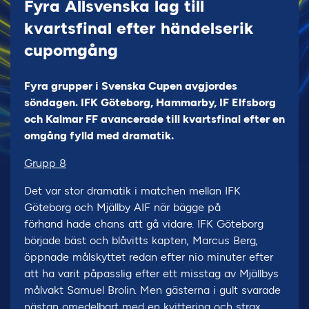
Fyra Allsvenska lag till
kvartsfinal efter händelserik
cupomgång
Fyra grupper i Svenska Cupen avgjordes
söndagen. IFK Göteborg, Hammarby, IF Elfsborg
och Kalmar FF avancerade till kvartsfinal efter en
omgång fylld med dramatik.
Grupp 8
Det var stor dramatik i matchen mellan IFK
Göteborg och Mjällby AIF när bägge på
förhand hade chans att gå vidare. IFK Göteborg
började bäst och blåvitts kapten, Marcus Berg,
öppnade målskyttet redan efter nio minuter efter
att ha varit påpasslig efter ett misstag av Mjällbys
målvakt Samuel Brolin. Men gästerna i gult svarade
nästan omedelbart med en kvittering och strax