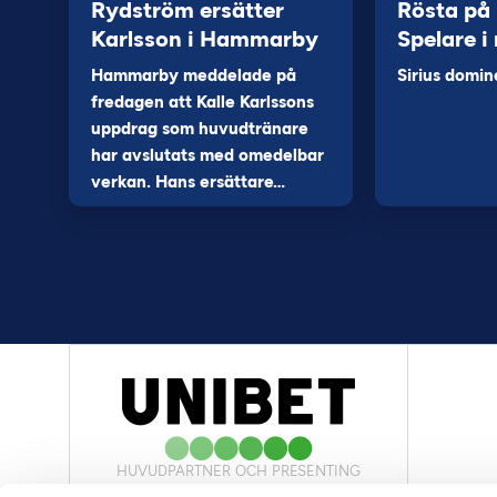
Rydström ersätter
Rösta på
Karlsson i Hammarby
Spelare i
Hammarby meddelade på
Sirius domin
fredagen att Kalle Karlssons
uppdrag som huvudtränare
har avslutats med omedelbar
verkan. Hans ersättare…
HUVUDPARTNER OCH PRESENTING
PARTNER