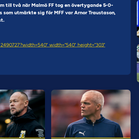
am till två när Malmö FF tog en övertygande 5-0-
s som utmärkte sig för MFF var Arnor Traustason,
t.
/12490727?width=540" width="540" height="303"