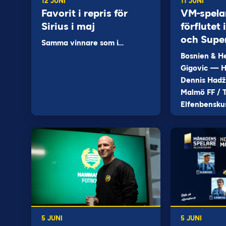
12 JUNI
11 JUNI
Favorit i repris för
VM-spela
Sirius i maj
förflutet
och Supe
Samma vinnare som i…
Bosnien & H
Gigovic — H
Dennis Hadž
Malmö FF / T
Elfenbensku
5 JUNI
5 JUNI