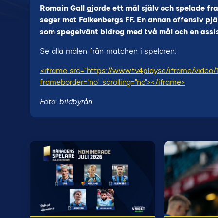
Romain Gall gjorde ett mål själv och spelade fr
seger mot Falkenbergs FF. En annan offensiv pjä
som spegelvänt bidrog med två mål och en assis
Se alla målen från matchen i spelaren:
<iframe src="https://www.tv4play.se/iframe/video
frameborder="no" scrolling="no"></iframe>
Foto: bildbyrån