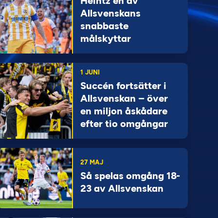
Heintz en av
Allsvenskans
snabbaste
målskyttar
1 JUNI
Succén fortsätter i
Allsvenskan – över
en miljon åskådare
efter tio omgångar
27 MAJ
Så spelas omgång 18-
23 av Allsvenskan