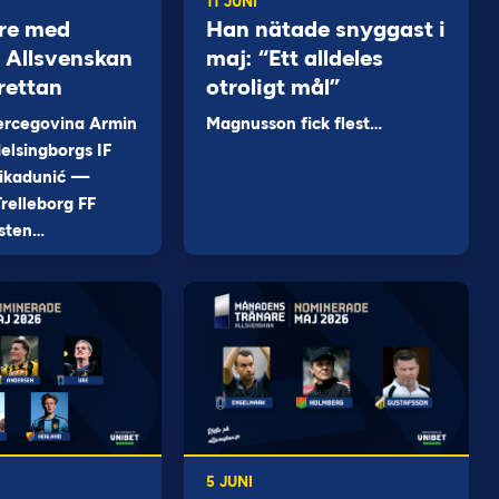
11 JUNI
re med
Han nätade snyggast i
 i Allsvenskan
maj: “Ett alldeles
rettan
otroligt mål”
ercegovina Armin
Magnusson fick flest…
elsingborgs IF
ikadunić —
relleborg FF
sten…
5 JUNI