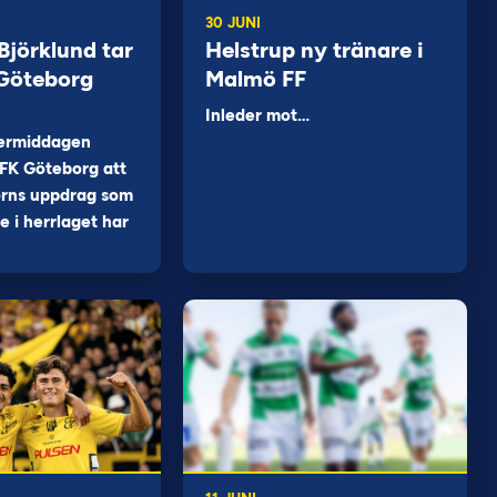
30 JUNI
jörklund tar
Helstrup ny tränare i
 Göteborg
Malmö FF
Inleder mot…
ermiddagen
FK Göteborg att
orns uppdrag som
 i herrlaget har