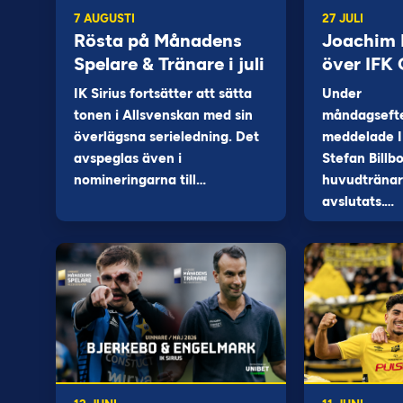
7 AUGUSTI
27 JULI
Rösta på Månadens
Joachim B
Spelare & Tränare i juli
över IFK
IK Sirius fortsätter att sätta
Under
tonen i Allsvenskan med sin
måndagseft
överlägsna serieledning. Det
meddelade I
avspeglas även i
Stefan Billb
nomineringarna till…
huvudtränare
avslutats.…