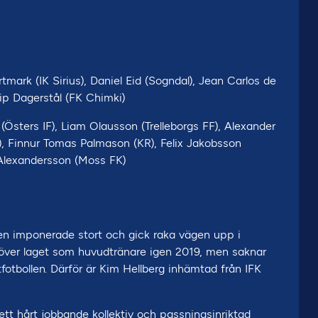
mark (IK Sirius), Daniel Eid (Sogndal), Jean Carlos de
lip Dagerstål (FK Chimki)
(Östers IF), Liam Olausson (Trelleborgs FF), Alexander
, Finnur Tomas Palmason (KR), Felix Jakobsson
 Alexandersson (Moss FK)
men imponerade stort och gick raka vägen upp i
 över laget som huvudtränare igen 2019, men saknar
itfotbollen. Därför är Kim Hellberg inhämtad från IFK
tt hårt jobbande kollektiv och passningsinriktad