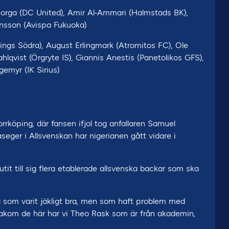
Sorga (DC United), Amir Al-Ammari (Halmstads BK),
nsson (Avispa Fukuoka)
pings Södra), August Erlingmark (Atromitos FC), Ole
hlqvist (Örgryte IS), Giannis Anestis (Panetolikos GFS),
gemyr (IK Sirius)
orrköping, där fansen ifjol tog anfallaren Samuel
aseger i Allsvenskan har nigerianen gått vidare i
tit till sig flera etablerade allsvenska backar som ska
så som varit jäkligt bra, men som haft problem med
ch bakom de här har vi Theo Rask som är från akademin,