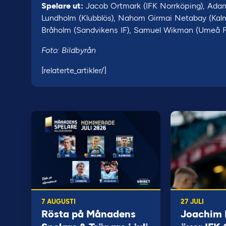
​​​​​​​Spelare ut:
Jacob Ortmark (IFK Norrköping), Adam S
Lundholm (Klubblös), Nahom Girmai Netabay (Kalma
Bråholm (Sandvikens IF), Samuel Wikman (Umeå 
Foto: Bildbyrån
[relaterte_artikler/]
7 AUGUSTI
27 JULI
Rösta på Månadens
Joachim B