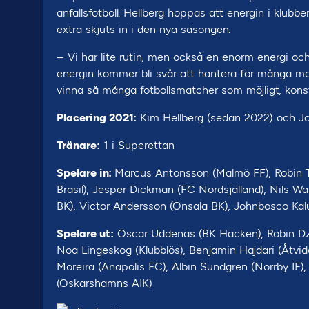
anfallsfotboll. Hellberg hoppas att energin i klubb
extra skjuts in i den nya säsongen.
– Vi har lite rutin, men också en enorm energi och 
energin kommer bli svår att hantera för många mots
vinna så många fotbollsmatcher som möjligt, konst
Placering 2021:
Kim Hellberg (sedan 2022) och J
Tränare:
1 i Superettan
Spelare in:
Marcus Antonsson (Malmö FF), Robin Ti
Brasil), Jesper Dickman (FC Nordsjälland), Nils W
BK), Victor Andersson (Onsala BK), Johnbosco Ka
Spelare ut:
Oscar Uddenäs (BK Häcken), Robin Dz
Noa Lingeskog (Klubblös), Benjamin Hajdari (Åtvida
Moreira (Anapolis FC), Albin Sundgren (Norrby IF),
(Oskarshamns AIK)