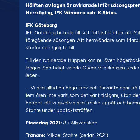
Hälften av lagen är avklarade inför säsongsprem
Norrköping, IFK Värnamo och IK Sirius.
IFK Göteborg
IFK Göteborg hittade till sist fotfästet efter att M
föregående säsongen. Att hemvändare som Marcu
storformen hjälpte till.
Till den rutinerade truppen kan nu även högerb
läggas. Samtidigt visade Oscar Vilhelmsson under f
leden.
– Vi ska alltid ha höga krav och förväntningar på 
fem åren inte varit som det varit tidigare, utan d
hoppas att vi givetvis ska traska uppåt och hamna
Stahre under upptaktsträffen.
Placering 2021:
8 i Allsvenskan
Tränare:
Mikael Stahre (sedan 2021)