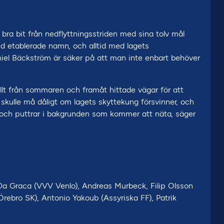
n bra bit från nedflyttningsstriden med sina tolv mål
r med etablerade namn, och alltid med lagets
aniel Bäckström är säker på att man inte enbart behöver
allt från sommaren och framåt hittade vägar för att
skulle må dåligt om lagets skyttekung försvinner, och
 och puttrar i bakgrunden som kommer att näta, säger
Da Graca (VVV Venlo), Andreas Murbeck, Filip Olsson
(Örebro SK), Antonio Yakoub (Assyriska FF), Patrik