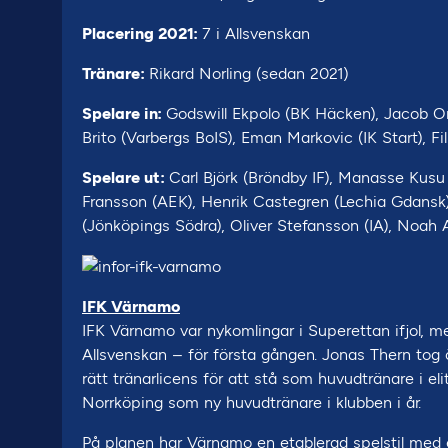
Placering 2021:
7 i Allsvenskan
Tränare:
Rikard Norling (sedan 2021)
Spelare in:
Godswill Ekpolo (BK Häcken), Jacob Ort
Brito (Varbergs BoIS), Eman Markovic (IK Start), Fi
Spelare ut:
Carl Björk (Bröndby IF), Manasse Kusu 
Fransson (AEK), Henrik Castegren (Lechia Gdansk)
(Jönköpings Södra), Oliver Stefansson (IA), Noah
IFK Värnamo
IFK Värnamo var nykomlingar i Superettan ifjol, 
Allsvenskan – för första gången. Jonas Thern tog
rätt tränarlicens för att stå som huvudtränare i el
Norrköping som ny huvudtränare i klubben i år.
På planen har Värnamo en etablerad spelstil med e