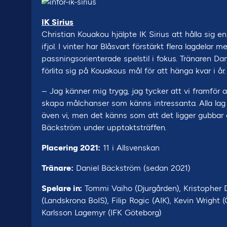
IK Sirius
Christian Kouakou hjälpte IK Sirius att hålla sig e
ifjol. I vinter har Blåsvart förstärkt flera lagdela
passningsorienterade spelstil i fokus. Tränaren D
förlita sig på Kouakous mål för att hänga kvar i år.
– Jag känner mig trygg, jag tycker att vi framför 
skapa målchanser som känns intressanta. Alla lag 
även vi, men det känns som att det ligger gubbar
Bäckström under upptaktsträffen.
Placering 2021:
11 i Allsvenskan
Tränare:
Daniel Bäckström (sedan 2021)
Spelare in:
Tommi Vaiho (Djurgården), Kristopher 
(Landskrona BoIS), Filip Rogic (AIK), Kevin Wright 
Karlsson Lagemyr (IFK Göteborg)