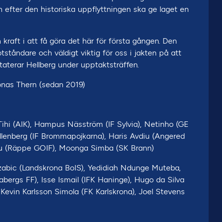
en efter den historiska uppflyttningen ska ge laget en
kraft i att få göra det här för första gången. Den
tåndare och väldigt viktig för oss i jakten på att
aterar Hellberg under upptaktsträffen.
onas Thern (sedan 2019)
hi (AIK), Hampus Näsström (IF Sylvia), Netinho (GE
allenberg (IF Brommapojkarna), Haris Avdiu (Angered
lu (Räppe GOIF), Moonga Simba (SK Brann)
abic (Landskrona BoIS), Yedidiah Ndunge Muteba,
bergs FF), Isse Ismail (IFK Haninge), Hugo da Silva
 Kevin Karlsson Simola (FK Karlskrona), Joel Stevens