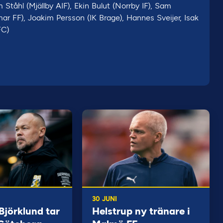
tåhl (Mjällby AIF), Ekin Bulut (Norrby IF), Sam
r FF), Joakim Persson (IK Brage), Hannes Sveijer, Isak
FC)
30 JUNI
jörklund tar
Helstrup ny tränare i