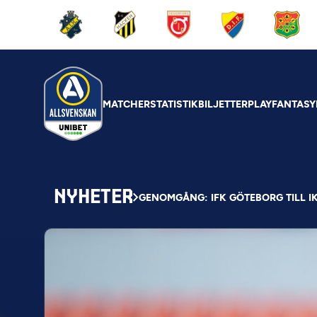
MATCHER
STATISTIK
BILJETTER
PLAY
FANTASY
NYHETER
GENOMGÅNG: IFK GÖTEBORG TILL IK