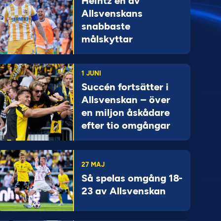
Heintz en av
Allsvenskans
snabbaste
målskyttar
1 JUNI
Succén fortsätter i
Allsvenskan – över
en miljon åskådare
efter tio omgångar
27 MAJ
Så spelas omgång 18-
23 av Allsvenskan