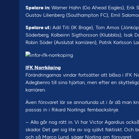
Spelare in:
Warner Hahn (Go Ahead Eagles), Erik 
Gustav Lilienberg (Southampton FC), Emil Salomo
Spelare ut:
Adil Titi (IK Brage), Tom Amos (Jönkö
Söderberg, Kolbeinn Sigthorsson (Klubblös), Isak Da
Robin Söder (Avslutat karriären), Patrik Karlsson La
IFK Norrköping
Förändringarnas vindar fortsätter att blåsa i IFK N
Adegbenro till sina hjärtan, men efter en skyttelig
karriären.
Även försvaret lär se annorlunda ut i år då man knu
passas in i Rikard Norlings fembackslinje.
– Alla går nog rätt in. Vi har Victor Agardius ock
skador. Det ger sig lite av sig självt faktiskt. O
och så Marco Lund, säger Norling om försvaret.