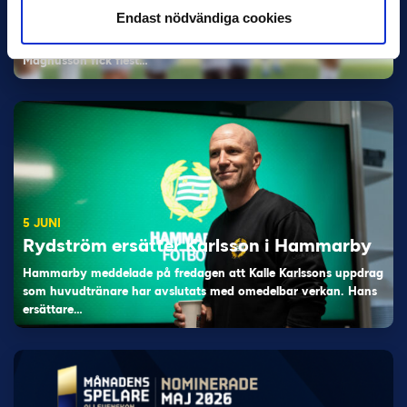
Han nätade snyggast i maj: “Ett alldeles
Endast nödvändiga cookies
otroligt mål”
Magnusson fick flest…
5 JUNI
Rydström ersätter Karlsson i Hammarby
Hammarby meddelade på fredagen att Kalle Karlssons uppdrag
som huvudtränare har avslutats med omedelbar verkan. Hans
ersättare…