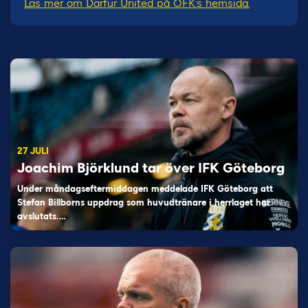
Läs mer om Darfur United på ÖFK:s hemsida.
27 JULI
Joachim Björklund tar över IFK Göteborg
Under måndagseftermiddagen meddelade IFK Göteborg att
Stefan Billborns uppdrag som huvudtränare i herrlaget har
avslutats.…