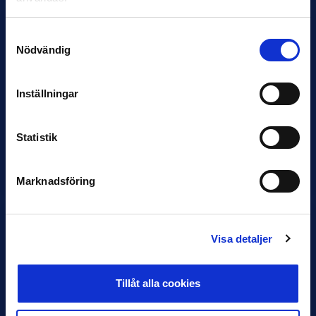
Samtyckesval
Nödvändig
11 JUNI
Inställningar
VM-spelare med förflutet i Allsvenskan
och Superettan
Statistik
Bosnien & Hercegovina Armin Gigovic — Helsingborgs IF
Dennis Hadžikadunić — Malmö FF / Trelleborg FF
Elfenbenskusten…
Marknadsföring
Visa detaljer
Tillåt alla cookies
11 JUNI