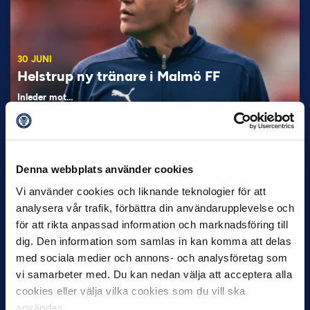
30 JUNI
Helstrup ny tränare i Malmö FF
Inleder mot…
Denna webbplats använder cookies
Vi använder cookies och liknande teknologier för att
analysera vår trafik, förbättra din användarupplevelse och
för att rikta anpassad information och marknadsföring till
dig. Den information som samlas in kan komma att delas
12 JUNI
med sociala medier och annons- och analysföretag som
Favorit i repris för Sirius i maj
vi samarbeter med. Du kan nedan välja att acceptera alla
Samma vinnare som i…
cookies eller välja vilka cookies som du vill ska
användas.