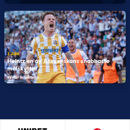
3 JUNI
Heintz en av Allsvenskans snabbaste
målskyttar
Kvalar in på topp…