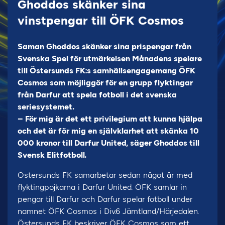
Ghoddos skänker sina
vinstpengar till ÖFK Cosmos
Saman Ghoddos skänker sina prispengar från
Svenska Spel för utmärkelsen Månadens spelare
till Östersunds FK:s samhällsengagemang ÖFK
Cosmos som möjliggör för en grupp flyktingar
från Darfur att spela fotboll i det svenska
seriesystemet.
– För mig är det ett privilegium att kunna hjälpa
och det är för mig en självklarhet att skänka 10
000 kronor till Darfur United, säger Ghoddos till
Svensk Elitfotboll.
Östersunds FK samarbetar sedan något år med
flyktingpojkarna i Darfur United. ÖFK samlar in
pengar till Darfur och Darfur spelar fotboll under
namnet ÖFK Cosmos i Div.6 Jämtland/Härjedalen.
Östersunds FK beskriver ÖFK Cosmos som ett