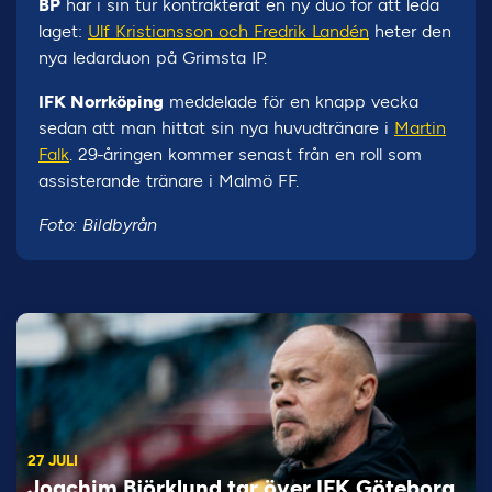
BP
har i sin tur kontrakterat en ny duo för att leda
laget:
Ulf Kristiansson och Fredrik Landén
heter den
nya ledarduon på Grimsta IP.
IFK Norrköping
meddelade för en knapp vecka
sedan att man hittat sin nya huvudtränare i
Martin
Falk
. 29-åringen kommer senast från en roll som
assisterande tränare i Malmö FF.
Foto: Bildbyrån
27 JULI
Joachim Björklund tar över IFK Göteborg