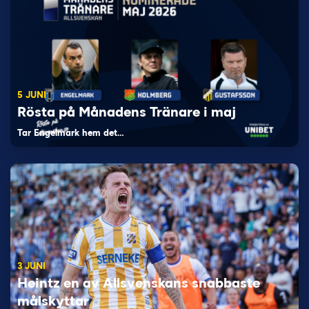
5 JUNI
Rösta på Månadens Tränare i maj
Tar Engelmark hem det…
3 JUNI
Heintz en av Allsvenskans snabbaste
målskyttar