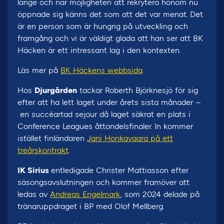
länge och när möjligheten att rekrytera honom nu
öppnade sig känns det som att det var menat. Det
är en person som är hungrig på utveckling och
framgång och vi är väldigt glada att han ser att BK
Häcken är ett intressant lag i den kontexten.
Läs mer på
BK Häckens webbsida
.
Hos
Djurgården
tackar Roberth Björknesjö för sig
efter att ha lett laget under årets sista månader –
en succéartad sejour då laget säkrat en plats i
Conference Leagues åttondelsfinaler. In kommer
istället finländaren
Jani Honkavaara på ett
treårskontrakt
.
IK Sirius
entledigade Christer Mattiasson efter
säsongsavslutningen och kommer framöver att
ledas av
Andreas Engelmark
, som 2024 delade på
tränaruppdraget i BP med Olof Mellberg.