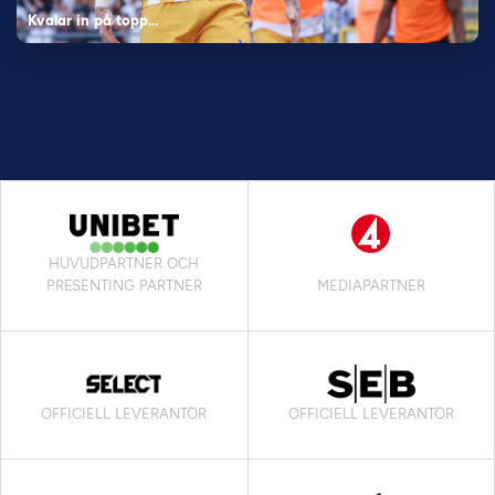
Kvalar in på topp…
HUVUDPARTNER OCH
PRESENTING PARTNER
MEDIAPARTNER
OFFICIELL LEVERANTÖR
OFFICIELL LEVERANTÖR