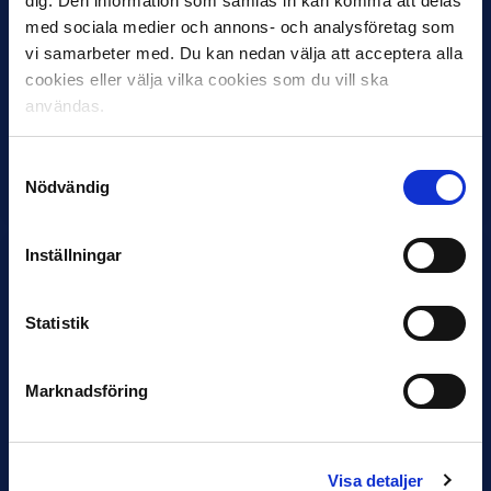
dig. Den information som samlas in kan komma att delas
med sociala medier och annons- och analysföretag som
vi samarbeter med. Du kan nedan välja att acceptera alla
cookies eller välja vilka cookies som du vill ska
användas.
12 JUNI
Favorit i repris för Sirius i maj
Samtyckesval
Samma vinnare som i…
Nödvändig
Inställningar
Statistik
11 JUNI
VM-spelare med förflutet i Allsvenskan
Marknadsföring
och Superettan
Bosnien & Hercegovina Armin Gigovic — Helsingborgs IF
Dennis Hadžikadunić — Malmö FF / Trelleborg FF
Visa detaljer
Elfenbenskusten…