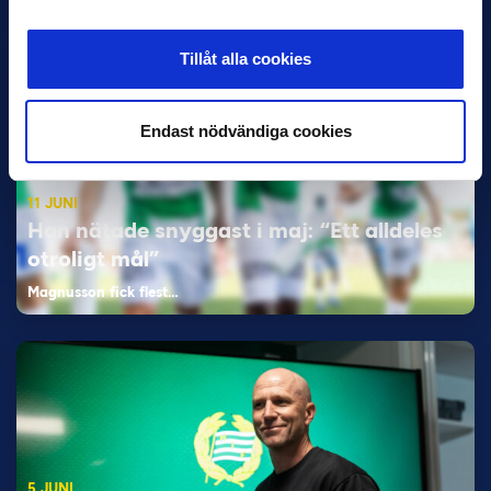
Tillåt alla cookies
Endast nödvändiga cookies
11 JUNI
Han nätade snyggast i maj: “Ett alldeles
otroligt mål”
Magnusson fick flest…
5 JUNI