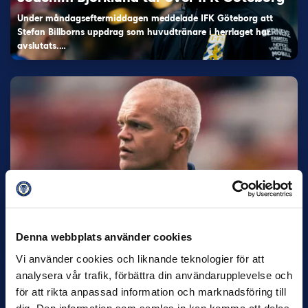
Under måndagseftermiddagen meddelade IFK Göteborg att
Stefan Billborns uppdrag som huvudtränare i herrlaget har
avslutats.…
30 JUNI
Helstrup ny tränare i Malmö FF
Inleder mot…
Denna webbplats använder cookies
Vi använder cookies och liknande teknologier för att
analysera vår trafik, förbättra din användarupplevelse och
för att rikta anpassad information och marknadsföring till