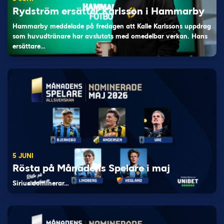
Rydström ersätter Karlsson i Hammarby
Hammarby meddelade på fredagen att Kalle Karlssons uppdrag
som huvudtränare har avslutats med omedelbar verkan. Hans
ersättare…
5 JUNI
Rösta på Månadens Spelare i maj
Sirius dominerar…