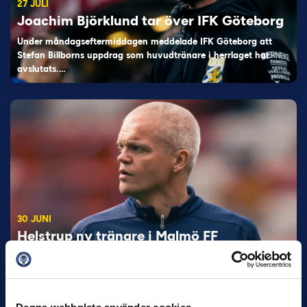
27 JULI
Joachim Björklund tar över IFK Göteborg
Under måndagseftermiddagen meddelade IFK Göteborg att
Stefan Billborns uppdrag som huvudtränare i herrlaget har
avslutats.…
30 JUNI
Helstrup ny tränare i Malmö FF
Inleder mot…