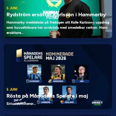
5 JUNI
Rydström ersätter Karlsson i Hammarby
Hammarby meddelade på fredagen att Kalle Karlssons uppdrag
som huvudtränare har avslutats med omedelbar verkan. Hans
ersättare…
5 JUNI
Rösta på Månadens Spelare i maj
Sirius dominerar…