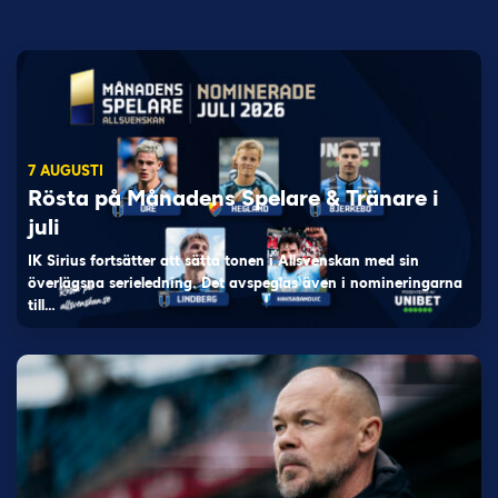
7 AUGUSTI
Rösta på Månadens Spelare & Tränare i
juli
IK Sirius fortsätter att sätta tonen i Allsvenskan med sin
överlägsna serieledning. Det avspeglas även i nomineringarna
till…