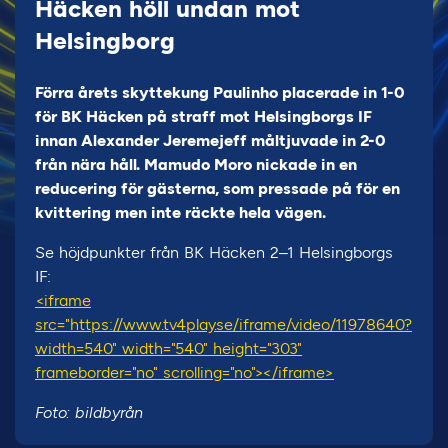
Häcken höll undan mot
Helsingborg
Förra årets skyttekung Paulinho placerade in 1-0
för BK Häcken på straff mot Helsingborgs IF
innan Alexander Jeremejeff måltjuvade in 2-0
från nära håll. Mamudo Moro nickade in en
reducering för gästerna, som pressade på för en
kvittering men inte räckte hela vägen.
Se höjdpunkter från BK Häcken 2–1 Helsingborgs
IF:
<iframe
src="https://www.tv4play.se/iframe/video/11978640?
width=540" width="540" height="303"
frameborder="no" scrolling="no"></iframe>
Foto: bildbyrån