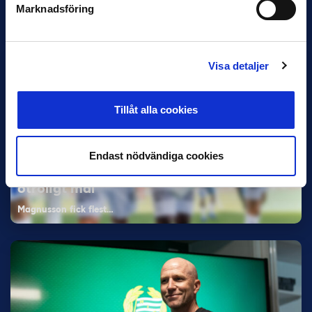
Dennis Hadžikadunić — Malmö FF / Trelleborg FF
Marknadsföring
Elfenbenskusten…
Visa detaljer
Tillåt alla cookies
11 JUNI
Endast nödvändiga cookies
Han nätade snyggast i maj: “Ett alldeles
otroligt mål”
Magnusson fick flest…