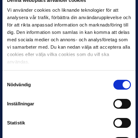
Denna webbplats använder cookies
Vi använder cookies och liknande teknologier för att
analysera vår trafik, förbättra din användarupplevelse och
för att rikta anpassad information och marknadsföring till
dig. Den information som samlas in kan komma att delas
med sociala medier och annons- och analysföretag som
12 JUNI
vi samarbeter med. Du kan nedan välja att acceptera alla
Favorit i repris för Sirius i maj
cookies eller välja vilka cookies som du vill ska
användas.
Samma vinnare som i…
Samtyckesval
Nödvändig
Inställningar
11 JUNI
VM-spelare med förflutet i Allsvenskan
Statistik
och Superettan
Bosnien & Hercegovina Armin Gigovic — Helsingborgs IF