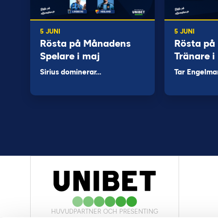
5 JUNI
5 JUNI
Rösta på Månadens
Rösta på
Spelare i maj
Tränare i
Sirius dominerar…
Tar Engelma
HUVUDPARTNER OCH PRESENTING