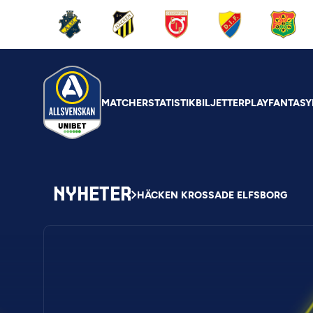
MATCHER
STATISTIK
BILJETTER
PLAY
FANTASY
NYHETER
HÄCKEN KROSSADE ELFSBORG