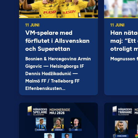
11 JUNI
11 JUNI
VM-spelare med
Han näta
förflutet i Allsvenskan
maj: “Ett 
och Superettan
otroligt 
Bosnien & Hercegovina Armin
Magnusson fi
Gigovic — Helsingborgs IF
Dennis Hadžikadunić —
Malmö FF / Trelleborg FF
Elfenbenskusten…