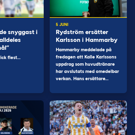
5 JUNI
de snyggast i
Rydström ersätter
alldeles
Karlsson i Hammarby
mål”
Hammarby meddelade på
fredagen att Kalle Karlssons
ck flest…
uppdrag som huvudtränare
har avslutats med omedelbar
verkan. Hans ersättare…