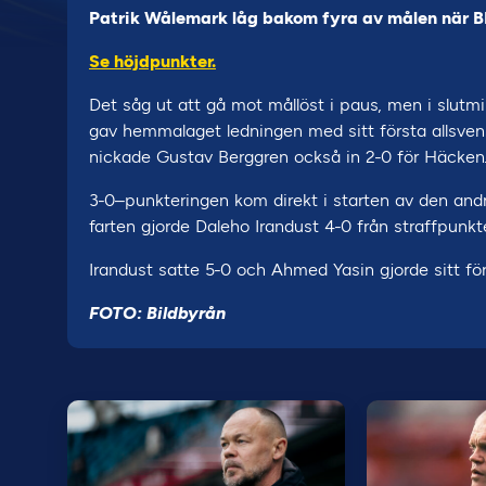
Patrik Wålemark låg bakom fyra av målen när B
Se höjdpunkter.
Det såg ut att gå mot mållöst i paus, men i slutm
gav hemmalaget ledningen med sitt första allsven
nickade Gustav Berggren också in 2-0 för Häcken
3-0–punkteringen kom direkt i starten av den andr
farten gjorde Daleho Irandust 4-0 från straffpunkt
Irandust satte 5-0 och Ahmed Yasin gjorde sitt för
FOTO: Bildbyrån