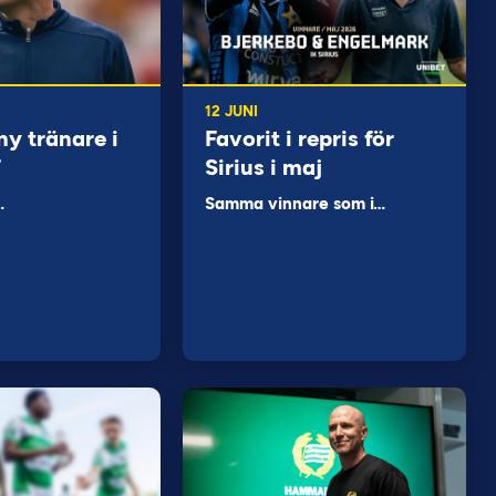
12 JUNI
ny tränare i
Favorit i repris för
F
Sirius i maj
…
Samma vinnare som i…