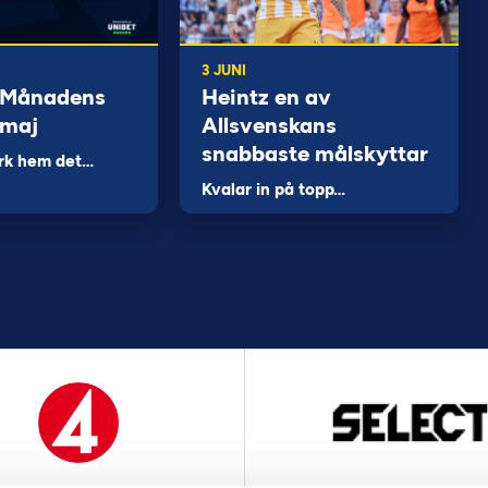
3 JUNI
 Månadens
Heintz en av
 maj
Allsvenskans
snabbaste målskyttar
rk hem det…
Kvalar in på topp…