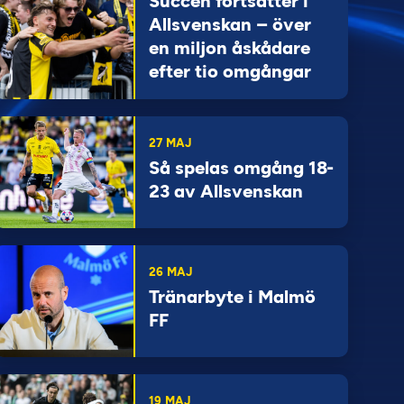
Succén fortsätter i
Allsvenskan – över
en miljon åskådare
efter tio omgångar
27 MAJ
Så spelas omgång 18-
23 av Allsvenskan
26 MAJ
Tränarbyte i Malmö
FF
19 MAJ