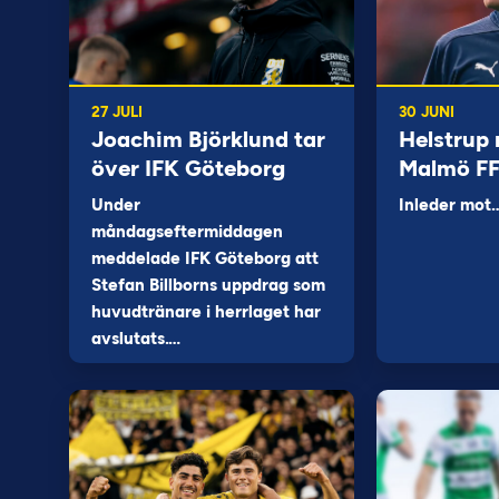
27 JULI
30 JUNI
Joachim Björklund tar
Helstrup 
över IFK Göteborg
Malmö F
Under
Inleder mot
måndagseftermiddagen
meddelade IFK Göteborg att
Stefan Billborns uppdrag som
huvudtränare i herrlaget har
avslutats.…