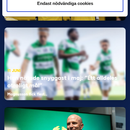
Endast nödvändiga cookies
Bosnien & Hercegovina Armin Gigovic — Helsingborgs IF
Dennis Hadžikadunić — Malmö FF / Trelleborg FF
Elfenbenskusten…
11 JUNI
Han nätade snyggast i maj: “Ett alldeles
otroligt mål”
Magnusson fick flest…