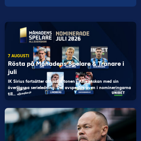
7 AUGUSTI
Rösta på Månadens Spelare & Tränare i
juli
IK Sirius fortsätter att sätta tonen i Allsvenskan med sin
överlägsna serieledning. Det avspeglas även i nomineringarna
till…