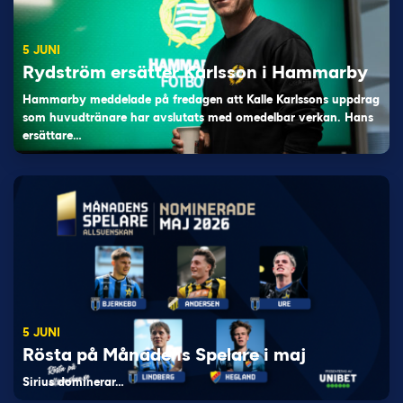
5 JUNI
Rydström ersätter Karlsson i Hammarby
Hammarby meddelade på fredagen att Kalle Karlssons uppdrag
som huvudtränare har avslutats med omedelbar verkan. Hans
ersättare…
5 JUNI
Rösta på Månadens Spelare i maj
Sirius dominerar…