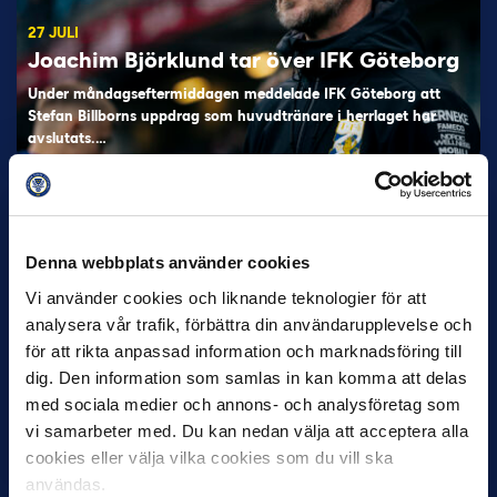
27 JULI
Joachim Björklund tar över IFK Göteborg
Under måndagseftermiddagen meddelade IFK Göteborg att
Stefan Billborns uppdrag som huvudtränare i herrlaget har
avslutats.…
Denna webbplats använder cookies
Vi använder cookies och liknande teknologier för att
analysera vår trafik, förbättra din användarupplevelse och
för att rikta anpassad information och marknadsföring till
dig. Den information som samlas in kan komma att delas
30 JUNI
med sociala medier och annons- och analysföretag som
Helstrup ny tränare i Malmö FF
vi samarbeter med. Du kan nedan välja att acceptera alla
Inleder mot…
cookies eller välja vilka cookies som du vill ska
användas.