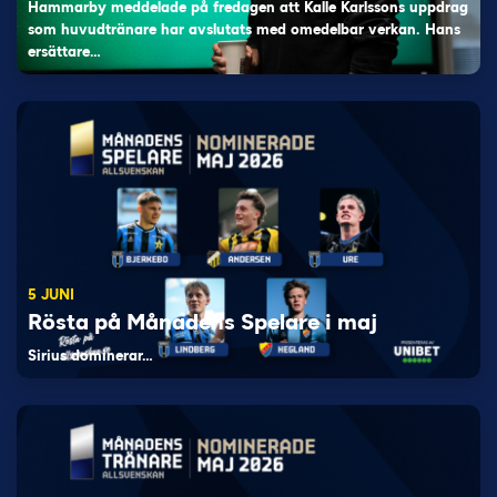
Hammarby meddelade på fredagen att Kalle Karlssons uppdrag
som huvudtränare har avslutats med omedelbar verkan. Hans
ersättare…
5 JUNI
Rösta på Månadens Spelare i maj
Sirius dominerar…