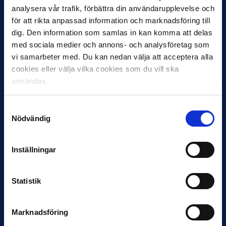
analysera vår trafik, förbättra din användarupplevelse och
för att rikta anpassad information och marknadsföring till
dig. Den information som samlas in kan komma att delas
12 JUNI
Favorit i repris för Sirius i maj
med sociala medier och annons- och analysföretag som
vi samarbeter med. Du kan nedan välja att acceptera alla
Samma vinnare som i…
cookies eller välja vilka cookies som du vill ska
användas.
Samtyckesval
Nödvändig
11 JUNI
VM-spelare med förflutet i Allsvenskan
Inställningar
och Superettan
Bosnien & Hercegovina Armin Gigovic — Helsingborgs IF
Statistik
Dennis Hadžikadunić — Malmö FF / Trelleborg FF
Elfenbenskusten…
Marknadsföring