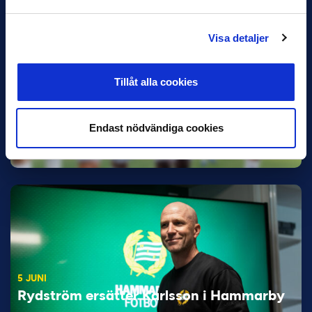
Visa detaljer
Tillåt alla cookies
11 JUNI
Han nätade snyggast i maj: “Ett alldeles
Endast nödvändiga cookies
otroligt mål”
Magnusson fick flest…
5 JUNI
Rydström ersätter Karlsson i Hammarby