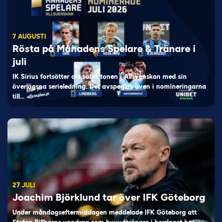
7 AUGUSTI
Rösta på Månadens Spelare & Tränare i
juli
IK Sirius fortsätter att sätta tonen i Allsvenskan med sin
överlägsna serieledning. Det avspeglas även i nomineringarna
till…
27 JULI
Joachim Björklund tar över IFK Göteborg
Under måndagseftermiddagen meddelade IFK Göteborg att