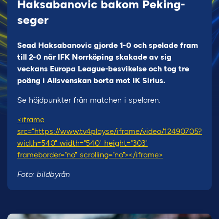
Haksabanovic bakom Peking-
seger
Sead Haksabanovic gjorde 1-0 och spelade fram
till 2-0 när IFK Norrköping skakade av sig
veckans Europa League-besvikelse och tog tre
poäng i Allsvenskan borta mot IK Sirius.
Se höjdpunkter från matchen i spelaren:
<iframe
src="https://www.tv4play.se/iframe/video/12490705?
width=540" width="540" height="303"
frameborder="no" scrolling="no"></iframe>
Foto: bildbyrån