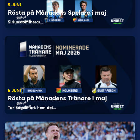
5 JUNI
Rösta på Månadens Spelare i maj
Sirius dominerar…
5 JUNI
Rösta på Månadens Tränare i maj
Tar Engelmark hem det…