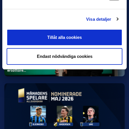
Visa detaljer
Tillåt alla cookies
5 JUNI
Rydström ersätter Karlsson i Hammarby
Endast nödvändiga cookies
Hammarby meddelade på fredagen att Kalle Karlssons uppdrag
som huvudtränare har avslutats med omedelbar verkan. Hans
ersättare…