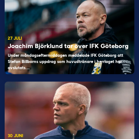
27 JULI
Joachim Björklund tar över IFK Göteborg
Under måndagseftermiddagen meddelade IFK Göteborg att
Stefan Billborns uppdrag som huvudtränare i herrlaget har
avslutats.…
30 JUNI