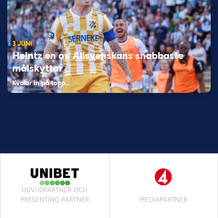
3 JUNI
Heintz en av Allsvenskans snabbaste
målskyttar
Kvalar in på topp…
HUVUDPARTNER OCH
PRESENTING PARTNER
MEDIAPARTNER