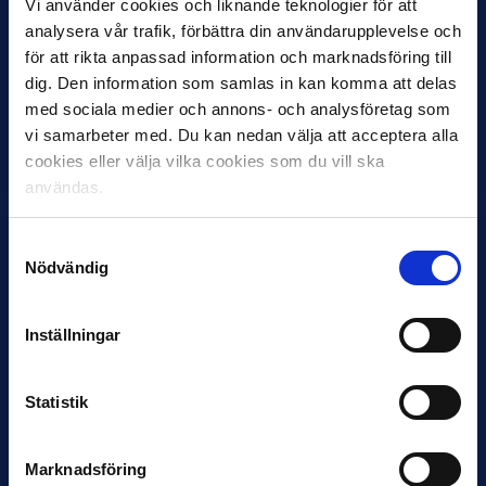
Vi använder cookies och liknande teknologier för att
11 JUNI
analysera vår trafik, förbättra din användarupplevelse och
VM-spelare med förflutet i Allsvenskan
för att rikta anpassad information och marknadsföring till
och Superettan
dig. Den information som samlas in kan komma att delas
med sociala medier och annons- och analysföretag som
Bosnien & Hercegovina Armin Gigovic — Helsingborgs IF
vi samarbeter med. Du kan nedan välja att acceptera alla
Dennis Hadžikadunić — Malmö FF / Trelleborg FF
Elfenbenskusten…
cookies eller välja vilka cookies som du vill ska
användas.
Samtyckesval
Nödvändig
Inställningar
11 JUNI
Han nätade snyggast i maj: “Ett alldeles
Statistik
otroligt mål”
Magnusson fick flest…
Marknadsföring