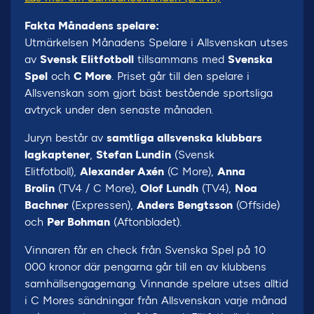
Fakta Månadens spelare:
Utmärkelsen Månadens Spelare i Allsvenskan utses
av
Svensk Elitfotboll
tillsammans med
Svenska
Spel
och
C More
. Priset går till den spelare i
Allsvenskan som gjort bäst bestående sportsliga
avtryck under den senaste månaden.
Juryn består av
samtliga allsvenska klubbars
lagkaptener
,
Stefan Lundin
(Svensk
Elitfotboll),
Alexander Axén
(C More),
Anna
Brolin
(TV4 / C More),
Olof Lundh
(TV4),
Noa
Bachner
(Expressen),
Anders Bengtsson
(Offside)
och
Per Bohman
(Aftonbladet).
Vinnaren får en check från Svenska Spel på 10
000 kronor där pengarna går till en av klubbens
samhällsengagemang. Vinnande spelare utses alltid
i C Mores sändningar från Allsvenskan varje månad