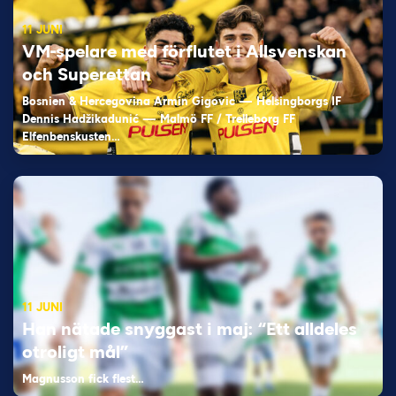
11 JUNI
VM-spelare med förflutet i Allsvenskan
och Superettan
Bosnien & Hercegovina Armin Gigovic — Helsingborgs IF
Dennis Hadžikadunić — Malmö FF / Trelleborg FF
Elfenbenskusten…
11 JUNI
Han nätade snyggast i maj: “Ett alldeles
otroligt mål”
Magnusson fick flest…