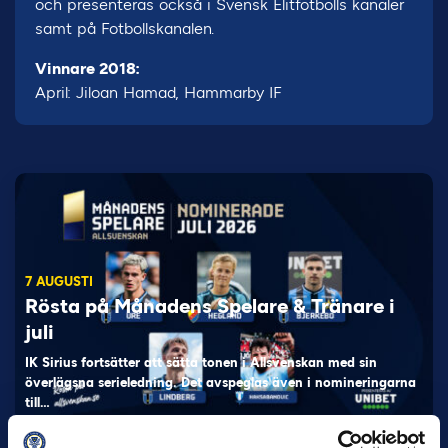
och presenteras också i Svensk Elitfotbolls kanaler
samt på Fotbollskanalen.
Vinnare 2018:
April: Jiloan Hamad, Hammarby IF
7 AUGUSTI
Rösta på Månadens Spelare & Tränare i
juli
IK Sirius fortsätter att sätta tonen i Allsvenskan med sin
överlägsna serieledning. Det avspeglas även i nomineringarna
till…