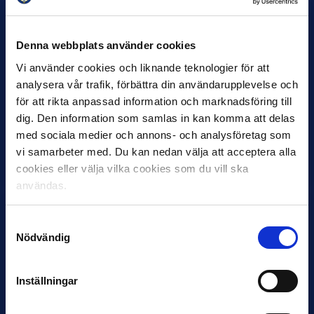
Denna webbplats använder cookies
Vi använder cookies och liknande teknologier för att
analysera vår trafik, förbättra din användarupplevelse och
27 JULI
för att rikta anpassad information och marknadsföring till
Joachim Björklund tar över IFK Göteborg
dig. Den information som samlas in kan komma att delas
Under måndagseftermiddagen meddelade IFK Göteborg att
med sociala medier och annons- och analysföretag som
Stefan Billborns uppdrag som huvudtränare i herrlaget har
vi samarbeter med. Du kan nedan välja att acceptera alla
avslutats.…
cookies eller välja vilka cookies som du vill ska
användas.
Samtyckesval
Nödvändig
Inställningar
30 JUNI