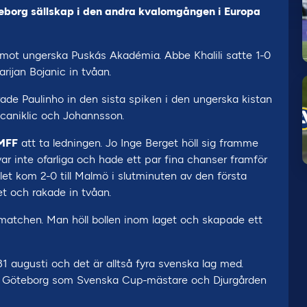
eborg sällskap i den andra kvalomgången i Europa
a mot ungerska Puskás Akadémia. Abbe Khalili satte 1-0
rijan Bojanic in tvåan.
ade Paulinho in den sista spiken i den ungerska kistan
acaniklic och Johannsson.
MFF
att ta ledningen. Jo Inge Berget höll sig framme
ar inte ofarliga och hade ett par fina chanser framför
let kom 2-0 till Malmö i slutminuten av den första
et och rakade in tvåan.
matchen. Man höll bollen inom laget och skapade ett
1 augusti och det är alltså fyra svenska lag med.
K Göteborg som Svenska Cup-mästare och Djurgården