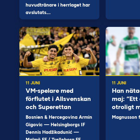
huvudtränare i herrlaget har
avslutats.…
11 JUNI
11 JUNI
VM-spelare med
Han näta
förflutet i Allsvenskan
maj: “Ett 
och Superettan
otroligt 
Bosnien & Hercegovina Armin
Magnusson fi
Gigovic — Helsingborgs IF
Dennis Hadžikadunić —
Malmö FF / Trelleborg FF