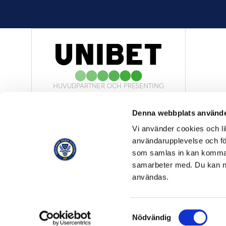
HUVUDPARTNER OCH PRESENTING
PARTNER
Denna webbplats använde
Vi använder cookies och lik
användarupplevelse och för
som samlas in kan komma 
samarbeter med. Du kan ned
OFFICIELL LEVERANTÖR
användas.
Samtyckesval
© Allsvenskan 2026
Nödvändig