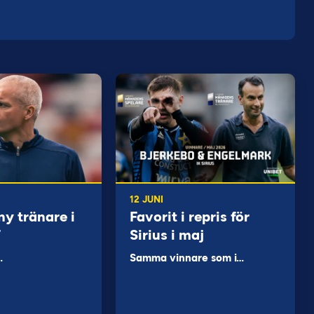
12 JUNI
ny tränare i
Favorit i repris för
F
Sirius i maj
…
Samma vinnare som i…