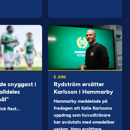
5 JUNI
de snyggast i
Rydström ersätter
alldeles
Karlsson i Hammarby
mål”
Hammarby meddelade på
fredagen att Kalle Karlssons
ck flest…
uppdrag som huvudtränare
har avslutats med omedelbar
verkan. Hans ersättare…