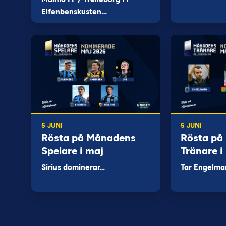
Elfenbenskusten…
5 JUNI
5 JUNI
Rösta på Månadens
Rösta på
Spelare i maj
Tränare i
Sirius dominerar…
Tar Engelma