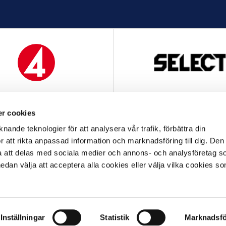
MEDIAPARTNER
OFFICIELL LEVERANTÖ
r cookies
nande teknologier för att analysera vår trafik, förbättra din
 att rikta anpassad information och marknadsföring till dig. Den
att delas med sociala medier och annons- och analysföretag s
an välja att acceptera alla cookies eller välja vilka cookies so
OFFICIELL LEVERANTÖR
OFFICIELL PARTNER
FAQ
ALLMÄNNA VILLKOR
INTEGRITETSPOLICY
GDPR
COOKIES
Inställningar
Statistik
Marknadsfö