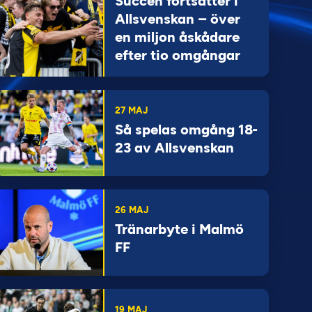
Succén fortsätter i
Allsvenskan – över
en miljon åskådare
efter tio omgångar
27 MAJ
Så spelas omgång 18-
23 av Allsvenskan
26 MAJ
Tränarbyte i Malmö
FF
19 MAJ