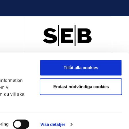
R
OFFICIELL LEVERANTÖR
Tillåt alla cookies
 information
Endast nödvändiga cookies
om vi
m du vill ska
OFFICIELL LEVERANTÖR
ring
Visa detaljer