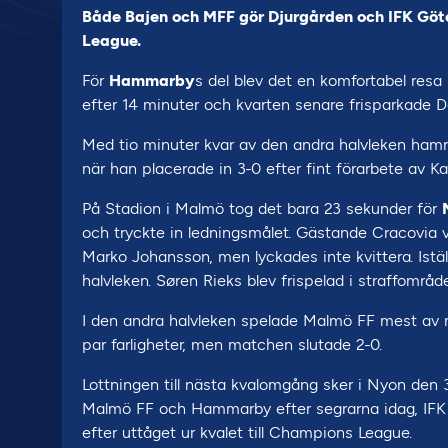
Både Bajen och MFF gör Djurgården och IFK Göt
League.
För
Hammarby
s del blev det en komfortabel res
efter 14 minuter och kvarten senare frisparkade Da
Med tio minuter kvar av den andra halvleken hamr
när han placerade in 3-0 efter fint förarbete av K
På Stadion i Malmö tog det bara 23 sekunder för
och tryckte in ledningsmålet. Gästande Cracovia v
Marko Johansson, men lyckades inte kvittera. Istäl
halvleken. Søren Rieks blev frispelad i straffområd
I den andra halvleken spelade Malmö FF mest av 
par farligheter, men matchen slutade 2-0.
Lottningen till nästa kvalomgång sker i Nyon den 3
Malmö FF och Hammarby efter segrarna idag, IF
efter uttåget ur kvalet till Champions League.