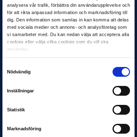
Stefan Billborns uppdrag som huvudtränare i herrlaget har
analysera vår trafik, förbättra din användarupplevelse och
avslutats.…
för att rikta anpassad information och marknadsföring till
dig. Den information som samlas in kan komma att delas
med sociala medier och annons- och analysföretag som
vi samarbeter med. Du kan nedan välja att acceptera alla
cookies eller välja vilka cookies som du vill ska
användas.
Samtyckesval
Nödvändig
30 JUNI
Helstrup ny tränare i Malmö FF
Inleder mot…
Inställningar
Statistik
Marknadsföring