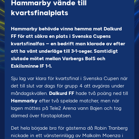
Hammarby vände till
kvartsfinalplats
Hammarby behövde vinna hemma mot Dalkurd
FF för att säkra en plats i Svenska Cupens
kvartsfinalfas – en bedrift man klarade av efter
att ha vänt underläge till 3-1-seger. Samtidigt
slutade mötet mellan Varbergs BoIS och
Eskilsminne IF 1-1.
Sju lag var klara för kvartsfinal i Svenska Cupen när
det till slut var dags för grupp 4 att avgöras under
måndagskvällen.
Dalkurd FF
hade två poäng ned till
Hammarby
efter två spelade matcher, men när
lagen möttes på Tele2 Arena vann Bajen och tog
därmed över förstaplatsen.
Det hela började bra för gästerna då Robin Tranberg
nickade in ett vänsterinlägg av Malkolm Moenza i