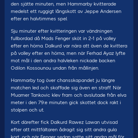
den sjätte minuten, men Hammarby kvitterade
medelst ett ruggigt långskott av Jeppe Andersen
efter en halvtimmes spel.
Sju minuter efter kvitteringen var vändningen
fullbordad då Mads Fenger sköt in 2-1 på volley
efter en hörna. Dalkurd var nära att även de kvittera
på volley efter en hörna, men när Ferhad Ayaz lyfte
mot mål i den andra halvleken nickade backen
Odilon Kossounou undan från mållinjen.
Hammarby tog över chansskapandet ju längre
matchen led och skaffade sig även en straff. När
Muamer Tankovic klev fram och avslutade från elva
meter i den 79:e minuten gick skottet dock rakt i
stolpen och ut.
Kort därefter fick Dalkurd Rawez Lawan utvisad
efter att mittfältaren ådragit sig sitt andra gula
kort, och när Fenger sedan satte sitt andra mål för