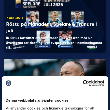
7 AUGUSTI
Rösta på Månadens Spelare & Tränare i
juli
IK Sirius fortsätter att sätta tonen i Allsvenskan med sin
överlägsna serieledning. Det avspeglas även i nomineringarna
till…
27 JULI
Joachim Björklund tar över IFK Göteborg
Denna webbplats använder cookies
Under måndagseftermiddagen meddelade IFK Göteborg att
Vi använder cookies och liknande teknologier för att