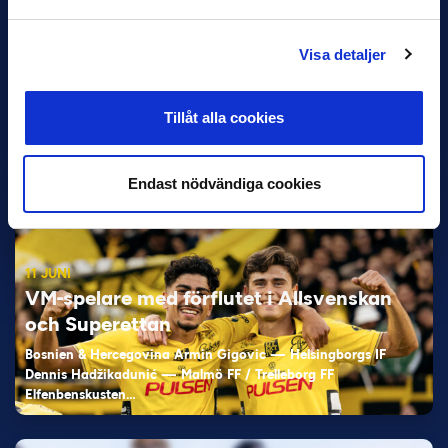
Visa detaljer
12 JUNI
Favorit i repris för Sirius i maj
Tillåt alla cookies
Samma vinnare som i…
Endast nödvändiga cookies
11 JUNI
VM-spelare med förflutet i Allsvenskan
och Superettan
Bosnien & Hercegovina Armin Gigovic — Helsingborgs IF
Dennis Hadžikadunić — Malmö FF / Trelleborg FF
Elfenbenskusten…