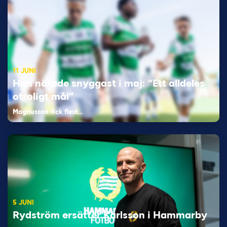
11 JUNI
Han nätade snyggast i maj: “Ett alldeles
otroligt mål”
Magnusson fick flest…
5 JUNI
Rydström ersätter Karlsson i Hammarby