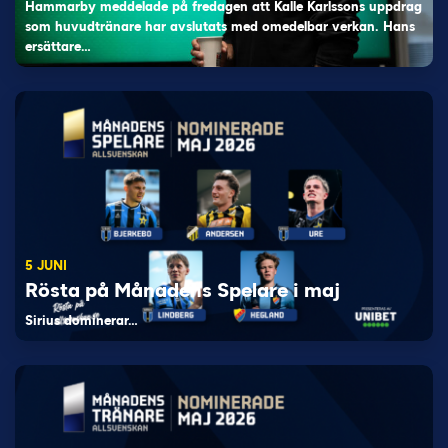
Hammarby meddelade på fredagen att Kalle Karlssons uppdrag
som huvudtränare har avslutats med omedelbar verkan. Hans
ersättare…
5 JUNI
Rösta på Månadens Spelare i maj
Sirius dominerar…