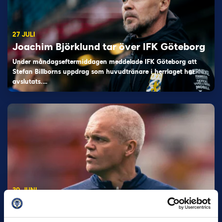
27 JULI
Joachim Björklund tar över IFK Göteborg
Under måndagseftermiddagen meddelade IFK Göteborg att
Stefan Billborns uppdrag som huvudtränare i herrlaget har
avslutats.…
30 JUNI
Helstrup ny tränare i Malmö FF
Inleder mot…