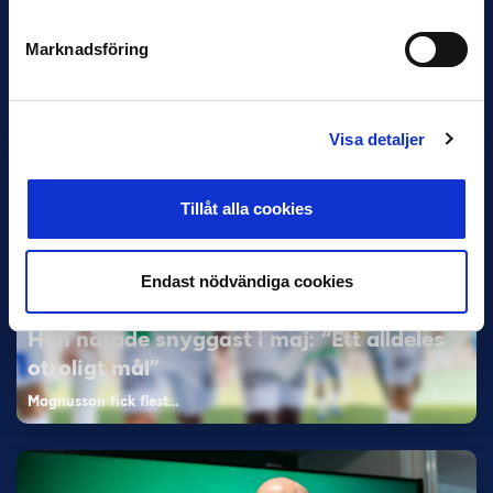
och Superettan
Marknadsföring
Bosnien & Hercegovina Armin Gigovic — Helsingborgs IF
Dennis Hadžikadunić — Malmö FF / Trelleborg FF
Elfenbenskusten…
Visa detaljer
Tillåt alla cookies
Endast nödvändiga cookies
11 JUNI
Han nätade snyggast i maj: “Ett alldeles
otroligt mål”
Magnusson fick flest…