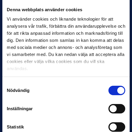
Denna webbplats använder cookies
Vi använder cookies och liknande teknologier för att
analysera vår trafik, förbättra din användarupplevelse och
för att rikta anpassad information och marknadsföring till
dig. Den information som samlas in kan komma att delas
med sociala medier och annons- och analysföretag som
vi samarbeter med. Du kan nedan välja att acceptera alla
cookies eller välja vilka cookies som du vill ska
12 JUNI
Favorit i repris för Sirius i maj
användas.
Samma vinnare som i…
Samtyckesval
Nödvändig
Inställningar
11 JUNI
Statistik
VM-spelare med förflutet i Allsvenskan