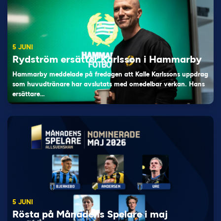
5 JUNI
Rydström ersätter Karlsson i Hammarby
Hammarby meddelade på fredagen att Kalle Karlssons uppdrag
som huvudtränare har avslutats med omedelbar verkan. Hans
ersättare…
5 JUNI
Rösta på Månadens Spelare i maj