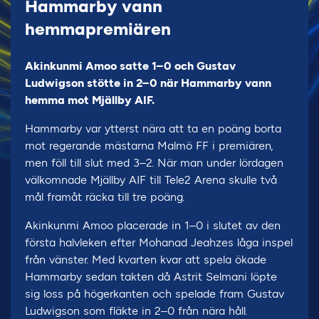
Hammarby vann
hemmapremiären
Akinkunmi Amoo satte 1–0 och Gustav
Ludwigson stötte in 2–0 när Hammarby vann
hemma mot Mjällby AIF.
Hammarby var ytterst nära att ta en poäng borta
mot regerande mästarna Malmö FF i premiären,
men föll till slut med 3–2. När man under lördagen
välkomnade Mjällby AIF till Tele2 Arena skulle två
mål framåt räcka till tre poäng.
Akinkunmi Amoo placerade in 1–0 i slutet av den
första halvleken efter Mohanad Jeahzes låga inspel
från vänster. Med kvarten kvar att spela ökade
Hammarby sedan takten då Astrit Selmani löpte
sig loss på högerkanten och spelade fram Gustav
Ludwigson som fläkte in 2–0 från nära håll.