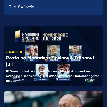
Foto: Bildbyrån
7 AUGUSTI
Rösta på Månadens Spelare & Tränare i
juli
IK Sirius fortsätter att sätta tonen i Allsvenskan med sin
överlägsna serieledning. Det avspeglas även i nomineringarna
till…