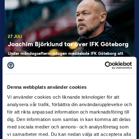
27 JULI
Joachim Björklund tar över IFK Göteborg
Under måndagseftermiddagen meddelade IFK Göteborg att
Stefan Billborns uppdrag som huvudtränare i herrlaget har
avslutats.…
Denna webbplats använder cookies
Vi använder cookies och liknande teknologier för att
analysera vår trafik, förbättra din användarupplevelse och
för att rikta anpassad information och marknadsföring till
dig. Den information som samlas in kan komma att delas
med sociala medier och annons- och analysföretag som
vi samarbeter med. Du kan nedan välja att acceptera alla
30 JUNI