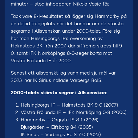
minuter – stod inhopparen Nikola Vasic för.
Tack vare 8-1-resultatet så lägger sig Hammarby på
en delad tredjeplats när det handlar om de största
segrarna i Allsvenskan under 2000-talet. Före sig
har man Helsingborgs IF:s överkörning av
Halmstads BK från 2007, där siffrorna skrevs till 9-
0, samt IFK Norrköpings 8-0-seger borta mot
Västra Frölunda IF år 2000.
Senast ett allsvenskt lag vann med sju mål var
2023, när IK Sirius nollade Varbergs BoIS.
2000-talets största segrar i Allsvenskan:
Helsingborgs IF – Halmstads BK 9-0 (2007)
Västra Frölunda IF – IFK Norrköping 0-8 (2000)
Hammarby – Örgryte IS 8-1 (2026)
Djurgården – Elfsborg 8-1 (2005)
IK Sirius – Varbergs BoIS 7-0 (2023)