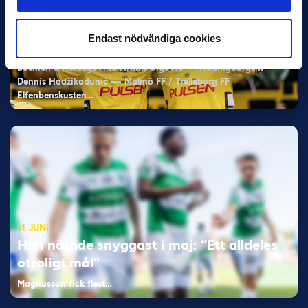
11 JUNI
VM-spelare med förflutet i Allsvenskan
Endast nödvändiga cookies
och Superettan
Bosnien & Hercegovina Armin Gigovic — Helsingborgs IF
Dennis Hadžikadunić — Malmö FF / Trelleborg FF
Elfenbenskusten…
11 JUNI
Han nätade snyggast i maj: “Ett alldeles
otroligt mål”
Magnusson fick flest…