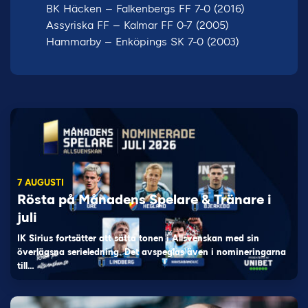
BK Häcken – Falkenbergs FF 7-0 (2016)
Assyriska FF – Kalmar FF 0-7 (2005)
Hammarby – Enköpings SK 7-0 (2003)
7 AUGUSTI
Rösta på Månadens Spelare & Tränare i
juli
IK Sirius fortsätter att sätta tonen i Allsvenskan med sin
överlägsna serieledning. Det avspeglas även i nomineringarna
till…