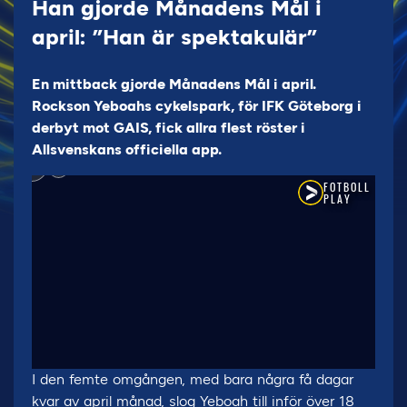
Han gjorde Månadens Mål i
april: ”Han är spektakulär”
En mittback gjorde Månadens Mål i april.
Rockson Yeboahs cykelspark, för IFK Göteborg i
derbyt mot GAIS, fick allra flest röster i
Allsvenskans officiella app.
I den femte omgången, med bara några få dagar
kvar av april månad, slog Yeboah till inför över 18