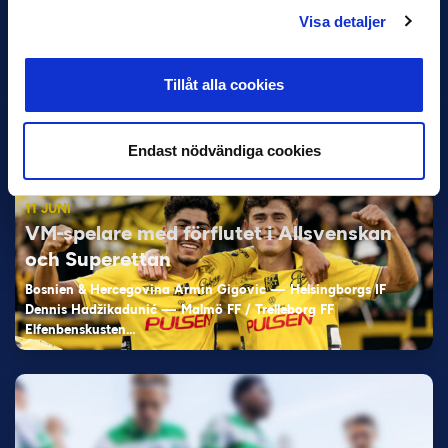
12 JUNI
Visa detaljer
Favorit i repris för Sirius i maj
Samma vinnare som i…
Tillåt alla cookies
Endast nödvändiga cookies
11 JUNI
VM-spelare med förflutet i Allsvenskan
och Superettan
Bosnien & Hercegovina Armin Gigovic — Helsingborgs IF
Dennis Hadžikadunić — Malmö FF / Trelleborg FF
Elfenbenskusten…