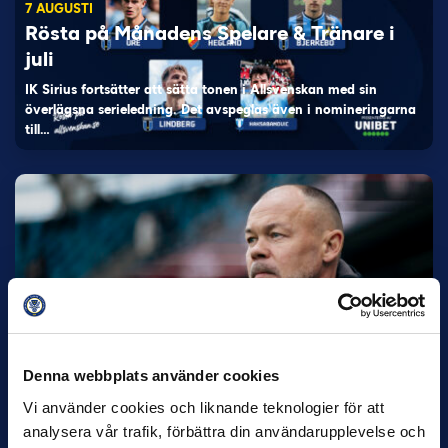
7 AUGUSTI
Rösta på Månadens Spelare & Tränare i
juli
IK Sirius fortsätter att sätta tonen i Allsvenskan med sin
överlägsna serieledning. Det avspeglas även i nomineringarna
till…
27 JULI
Joachim Björklund tar över IFK Göteborg
Under måndagseftermiddagen meddelade IFK Göteborg att
Denna webbplats använder cookies
Stefan Billborns uppdrag som huvudtränare i herrlaget har
avslutats.…
Vi använder cookies och liknande teknologier för att
analysera vår trafik, förbättra din användarupplevelse och