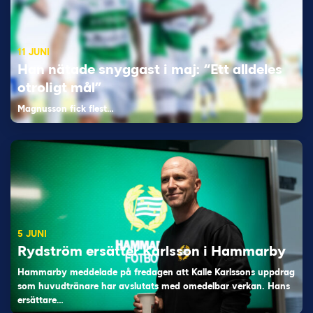
11 JUNI
Han nätade snyggast i maj: “Ett alldeles
otroligt mål”
Magnusson fick flest…
5 JUNI
Rydström ersätter Karlsson i Hammarby
Hammarby meddelade på fredagen att Kalle Karlssons uppdrag
som huvudtränare har avslutats med omedelbar verkan. Hans
ersättare…