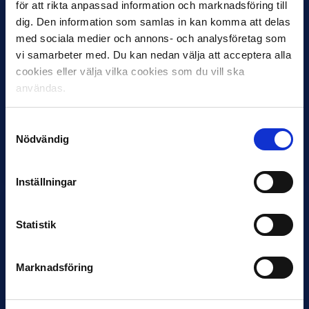
för att rikta anpassad information och marknadsföring till
dig. Den information som samlas in kan komma att delas
med sociala medier och annons- och analysföretag som
vi samarbeter med. Du kan nedan välja att acceptera alla
cookies eller välja vilka cookies som du vill ska
användas.
30 JUNI
Samtyckesval
Helstrup ny tränare i Malmö FF
Nödvändig
Inleder mot…
Inställningar
Statistik
Marknadsföring