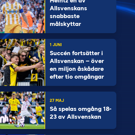
Heintz en av
Allsvenskans
snabbaste
målskyttar
1 JUNI
Succén fortsätter i
Allsvenskan – över
en miljon åskådare
efter tio omgångar
27 MAJ
Så spelas omgång 18-
23 av Allsvenskan