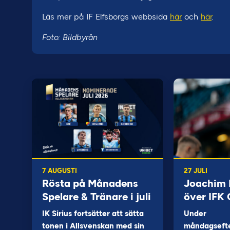
Läs mer på IF Elfsborgs webbsida
här
och
här
.
Foto: Bildbyrån
7 AUGUSTI
27 JULI
Rösta på Månadens
Joachim B
Spelare & Tränare i juli
över IFK
IK Sirius fortsätter att sätta
Under
tonen i Allsvenskan med sin
måndagseft