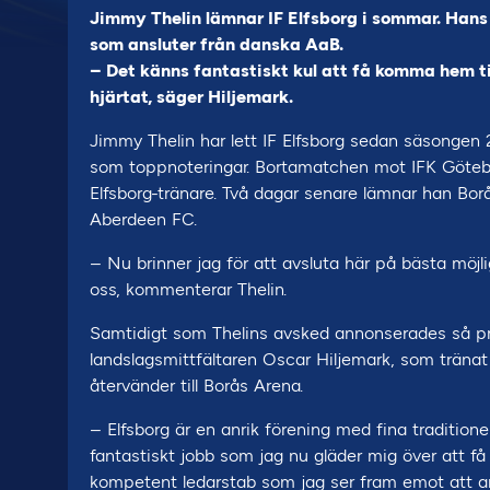
Jimmy Thelin lämnar IF Elfsborg i sommar. Hans 
som ansluter från danska AaB.
– Det känns fantastiskt kul att få komma hem ti
hjärtat, säger Hiljemark.
Jimmy Thelin har lett IF Elfsborg sedan säsongen
som toppnoteringar. Bortamatchen mot IFK Götebo
Elfsborg-tränare. Två dagar senare lämnar han Borå
Aberdeen FC.
– Nu brinner jag för att avsluta här på bästa möjli
oss, kommenterar Thelin.
Samtidigt som Thelins avsked annonserades så pre
landslagsmittfältaren Oscar Hiljemark, som träna
återvänder till Borås Arena.
– Elfsborg är en anrik förening med fina traditione
fantastiskt jobb som jag nu gläder mig över att få 
kompetent ledarstab som jag ser fram emot att ar