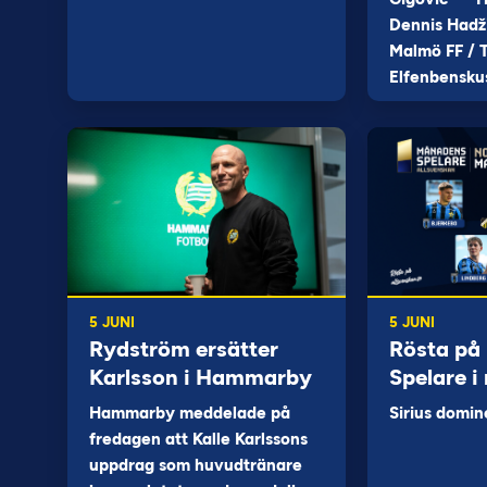
Dennis Hadž
Malmö FF / T
Elfenbensku
5 JUNI
5 JUNI
Rydström ersätter
Rösta på
Karlsson i Hammarby
Spelare i
Hammarby meddelade på
Sirius domin
fredagen att Kalle Karlssons
uppdrag som huvudtränare