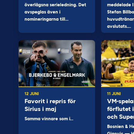
överlägsna serieledning. Det
meddelade I
avspeglas även i
Stefan Billb
nomineringarna till…
huvudtränare
avslutats.…
12 JUNI
11 JUNI
Favorit i repris för
VM-spela
Sirius i maj
förflutet
och Supe
Samma vinnare som i…
Bosnien & H
Gigovic — H