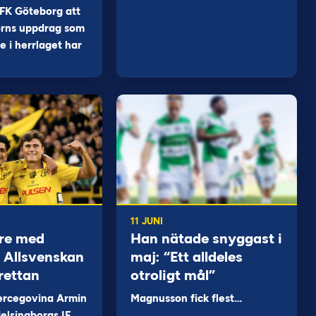
FK Göteborg att
orns uppdrag som
 i herrlaget har
11 JUNI
re med
Han nätade snyggast i
 i Allsvenskan
maj: “Ett alldeles
rettan
otroligt mål”
ercegovina Armin
Magnusson fick flest…
elsingborgs IF