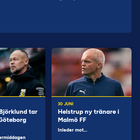
30 JUNI
jörklund tar
Helstrup ny tränare i
 Göteborg
Malmö FF
Inleder mot…
ermiddagen