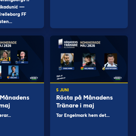
ikadunić —
relleborg FF
sten…
5 JUNI
 Månadens
Rösta på Månadens
 maj
Tränare i maj
erar…
Tar Engelmark hem det…