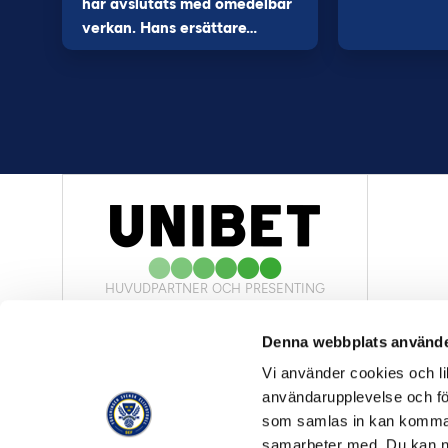
har avslutats med omedelbar
verkan. Hans ersättare…
HUVUDPARTNER OCH PRESENTING
PARTNER
Denna webbplats använde
Vi använder cookies och lik
användarupplevelse och för
som samlas in kan komma 
samarbeter med. Du kan ned