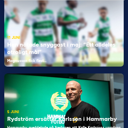
11 JUNI
Han nätade snyggast i maj: “Ett alldeles
otroligt mål”
Magnusson fick flest…
5 JUNI
Rydström ersätter Karlsson i Hammarby
Hammarby meddelade på fredagen att Kalle Karlssons uppdrag