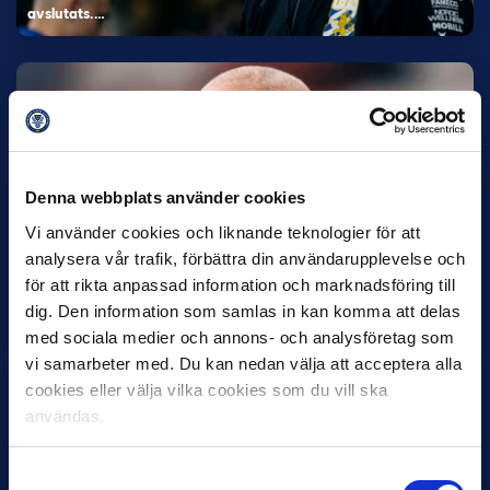
avslutats.…
Denna webbplats använder cookies
Vi använder cookies och liknande teknologier för att
30 JUNI
analysera vår trafik, förbättra din användarupplevelse och
Helstrup ny tränare i Malmö FF
för att rikta anpassad information och marknadsföring till
dig. Den information som samlas in kan komma att delas
Inleder mot…
med sociala medier och annons- och analysföretag som
vi samarbeter med. Du kan nedan välja att acceptera alla
cookies eller välja vilka cookies som du vill ska
användas.
Samtyckesval