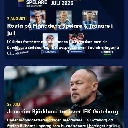
7 AUGUSTI
Rösta på Månadens Spelare & Tränare i
juli
IK Sirius fortsätter att sätta tonen i Allsvenskan med sin
överlägsna serieledning. Det avspeglas även i nomineringarna
till…
27 JULI
Joachim Björklund tar över IFK Göteborg
Under måndagseftermiddagen meddelade IFK Göteborg att
Stefan Billborns uppdrag som huvudtränare i herrlaget har