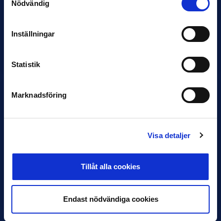
Nödvändig
12 JUNI
Inställningar
Favorit i repris för Sirius i maj
Samma vinnare som i…
Statistik
Marknadsföring
11 JUNI
Visa detaljer
VM-spelare med förflutet i Allsvenskan
och Superettan
Tillåt alla cookies
Bosnien & Hercegovina Armin Gigovic — Helsingborgs IF
Dennis Hadžikadunić — Malmö FF / Trelleborg FF
Elfenbenskusten…
Endast nödvändiga cookies