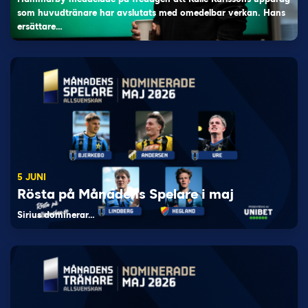
som huvudtränare har avslutats med omedelbar verkan. Hans
ersättare…
5 JUNI
Rösta på Månadens Spelare i maj
Sirius dominerar…