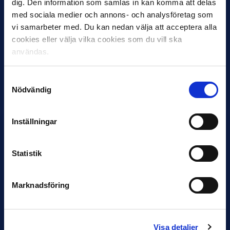
dig. Den information som samlas in kan komma att delas
med sociala medier och annons- och analysföretag som
vi samarbeter med. Du kan nedan välja att acceptera alla
cookies eller välja vilka cookies som du vill ska
användas.
12 JUNI
Favorit i repris för Sirius i maj
Samtyckesval
Nödvändig
Samma vinnare som i…
Inställningar
Statistik
11 JUNI
VM-spelare med förflutet i Allsvenskan
Marknadsföring
och Superettan
Bosnien & Hercegovina Armin Gigovic — Helsingborgs IF
Dennis Hadžikadunić — Malmö FF / Trelleborg FF
Visa detaljer