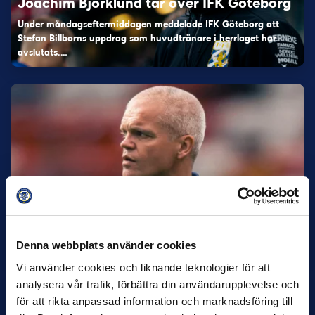
Joachim Björklund tar över IFK Göteborg
Under måndagseftermiddagen meddelade IFK Göteborg att
Stefan Billborns uppdrag som huvudtränare i herrlaget har
avslutats.…
30 JUNI
Helstrup ny tränare i Malmö FF
Denna webbplats använder cookies
Inleder mot…
Vi använder cookies och liknande teknologier för att
analysera vår trafik, förbättra din användarupplevelse och
för att rikta anpassad information och marknadsföring till