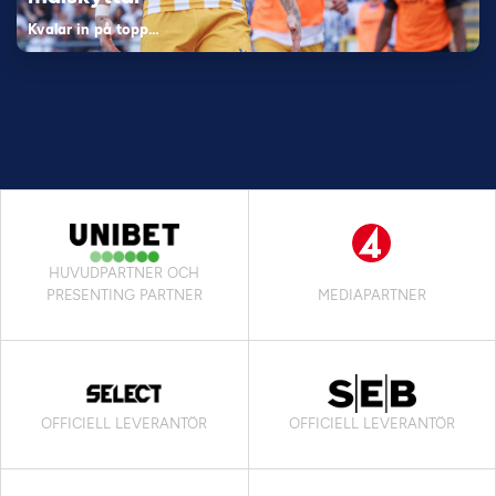
Kvalar in på topp…
HUVUDPARTNER OCH
PRESENTING PARTNER
MEDIAPARTNER
OFFICIELL LEVERANTÖR
OFFICIELL LEVERANTÖR