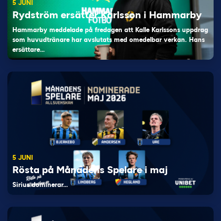
5 JUNI
Rydström ersätter Karlsson i Hammarby
Hammarby meddelade på fredagen att Kalle Karlssons uppdrag
som huvudtränare har avslutats med omedelbar verkan. Hans
ersättare…
5 JUNI
Rösta på Månadens Spelare i maj
Sirius dominerar…