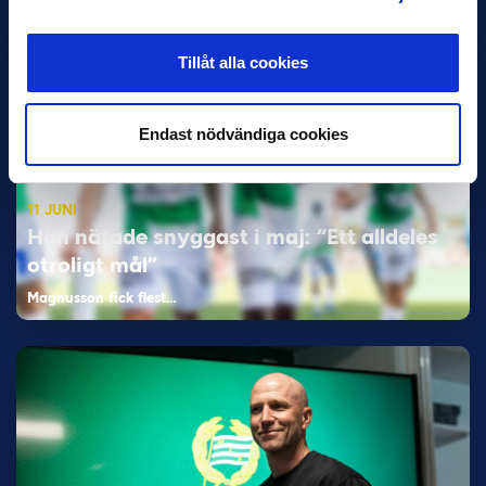
Elfenbenskusten…
Tillåt alla cookies
Endast nödvändiga cookies
11 JUNI
Han nätade snyggast i maj: “Ett alldeles
otroligt mål”
Magnusson fick flest…