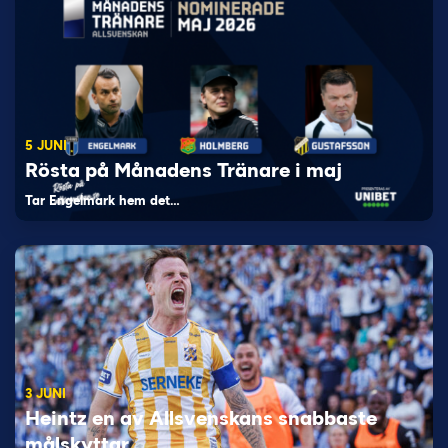
5 JUNI
Rösta på Månadens Tränare i maj
Tar Engelmark hem det…
3 JUNI
Heintz en av Allsvenskans snabbaste
målskyttar