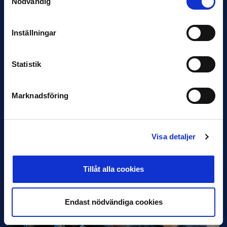
Nödvändig
avslutats.…
Inställningar
Statistik
Marknadsföring
30 JUNI
Helstrup ny tränare i Malmö FF
Visa detaljer
Inleder mot…
Tillåt alla cookies
Endast nödvändiga cookies