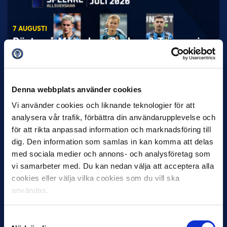
7 AUGUSTI
Rösta på Månadens Spelare & Tränare i
juli
IK Sirius fortsätter att sätta tonen i Allsvenskan med sin
överlägsna serieledning. Det avspeglas även i nomineringarna
Denna webbplats använder cookies
till…
Vi använder cookies och liknande teknologier för att
analysera vår trafik, förbättra din användarupplevelse och
för att rikta anpassad information och marknadsföring till
dig. Den information som samlas in kan komma att delas
med sociala medier och annons- och analysföretag som
vi samarbeter med. Du kan nedan välja att acceptera alla
cookies eller välja vilka cookies som du vill ska
27 JULI
användas.
Joachim Björklund tar över IFK Göteborg
Under måndagseftermiddagen meddelade IFK Göteborg att
Samtyckesval
Stefan Billborns uppdrag som huvudtränare i herrlaget har