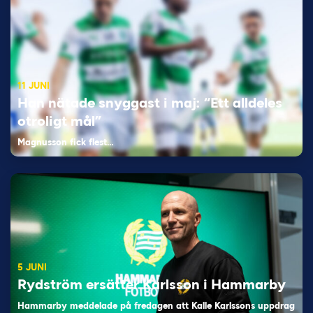
11 JUNI
Han nätade snyggast i maj: “Ett alldeles
otroligt mål”
Magnusson fick flest…
5 JUNI
Rydström ersätter Karlsson i Hammarby
Hammarby meddelade på fredagen att Kalle Karlssons uppdrag