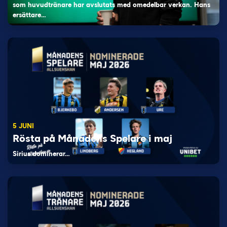
som huvudtränare har avslutats med omedelbar verkan. Hans
ersättare…
5 JUNI
Rösta på Månadens Spelare i maj
Sirius dominerar…