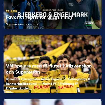
12 JUNI
Favorit i repris för Sirius i maj
Samma vinnare som i…
11 JUNI
VM-spelare med förflutet i Allsvenskan
och Superettan
Bosnien & Hercegovina Armin Gigovic — Helsingborgs IF
Dennis Hadžikadunić — Malmö FF / Trelleborg FF
Elfenbenskusten…