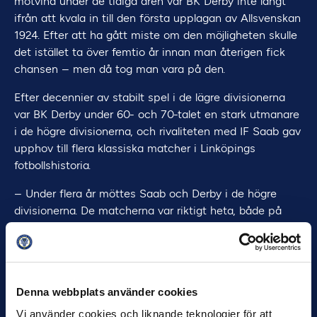
motvind under de tidiga åren var BK Derby inte långt
ifrån att kvala in till den första upplagan av Allsvenskan
1924. Efter att ha gått miste om den möjligheten skulle
det istället ta över femtio år innan man återigen fick
chansen – men då tog man vara på den.
Efter decennier av stabilt spel i de lägre divisionerna
var BK Derby under 60- och 70-talet en stark utmanare
i de högre divisionerna, och rivaliteten med IF Saab gav
upphov till flera klassiska matcher i Linköpings
fotbollshistoria.
– Under flera år möttes Saab och Derby i de högre
divisionerna. De matcherna var riktigt heta, både på
och vid sidan av planen. Jag som var med då kommer
fortfarande ihåg spänningen på läktaren mellan oss
supportrar, säger Dag-Iwe Johansson, idag ordförande i
BK Derbys supporterförening.
Denna webbplats använder cookies
Men efter att Saab nått Allsvenskan och trillat ur
Vi använder cookies och liknande teknologier för att