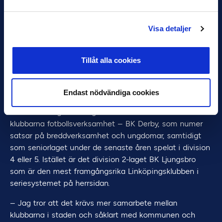
en poäng borta, mot AIK.
Efter nedflyttningen från Allsvenskan hade BK Derby
Visa detaljer
svårt att hitta tillbaka till samma nivå. Precis som för IF
Saab blev ekonomin en utmaning och under 1980-talet
Tillåt alla cookies
genomgick klubben flera förändringar. Ett försök att slå
ihop sig med IF Saab och bilda Linköpings FF 1981 var
ett djärvt drag för att skapa en starkare fotbollsklubb i
Endast nödvändiga cookies
staden, men samarbetet blev kortlivat och upplöstes
efter bara några år. Idag bedriver bara en av de två
klubbarna fotbollsverksamhet – BK Derby, som numer
satsar på breddverksamhet och ungdomar, samtidigt
som seniorlaget under de senaste åren spelat i division
4 eller 5. Istället är det division 2-laget BK Ljungsbro
som är den mest framgångsrika Linköpingsklubben i
seriesystemet på herrsidan.
– Jag tror att det krävs mer samarbete mellan
klubbarna i staden och såklart med kommunen och