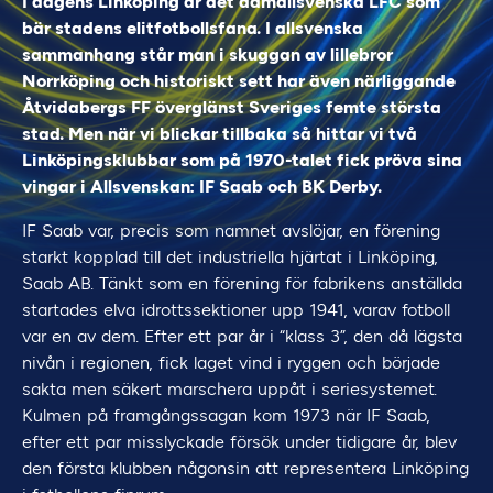
I dagens Linköping är det damallsvenska LFC som
bär stadens elitfotbollsfana. I allsvenska
sammanhang står man i skuggan av lillebror
Norrköping och historiskt sett har även närliggande
Åtvidabergs FF överglänst Sveriges femte största
stad. Men när vi blickar tillbaka så hittar vi två
Linköpingsklubbar som på 1970-talet fick pröva sina
vingar i Allsvenskan: IF Saab och BK Derby.
IF Saab var, precis som namnet avslöjar, en förening
starkt kopplad till det industriella hjärtat i Linköping,
Saab AB. Tänkt som en förening för fabrikens anställda
startades elva idrottssektioner upp 1941, varav fotboll
var en av dem. Efter ett par år i “klass 3”, den då lägsta
nivån i regionen, fick laget vind i ryggen och började
sakta men säkert marschera uppåt i seriesystemet.
Kulmen på framgångssagan kom 1973 när IF Saab,
efter ett par misslyckade försök under tidigare år, blev
den första klubben någonsin att representera Linköping