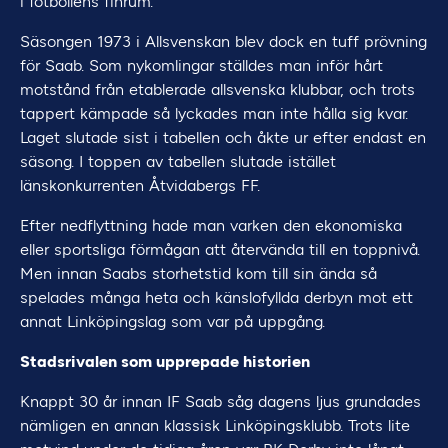
i fotbollens finrum.
Säsongen 1973 i Allsvenskan blev dock en tuff prövning
för Saab. Som nykomlingar ställdes man inför hårt
motstånd från etablerade allsvenska klubbar, och trots
tappert kämpade så lyckades man inte hålla sig kvar.
Laget slutade sist i tabellen och åkte ur efter endast en
säsong. I toppen av tabellen slutade istället
länskonkurrenten Åtvidabergs FF.
Efter nedflyttning hade man varken den ekonomiska
eller sportsliga förmågan att återvända till en toppnivå.
Men innan Saabs storhetstid kom till sin ända så
spelades många heta och känslofyllda derbyn mot ett
annat Linköpingslag som var på uppgång.
Stadsrivalen som upprepade historien
Knappt 30 år innan IF Saab såg dagens ljus grundades
nämligen en annan klassisk Linköpingsklubb. Trots lite