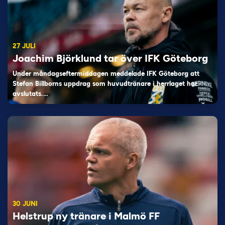
27 JULI
Joachim Björklund tar över IFK Göteborg
Under måndagseftermiddagen meddelade IFK Göteborg att
Stefan Billborns uppdrag som huvudtränare i herrlaget har
avslutats.…
30 JUNI
Helstrup ny tränare i Malmö FF