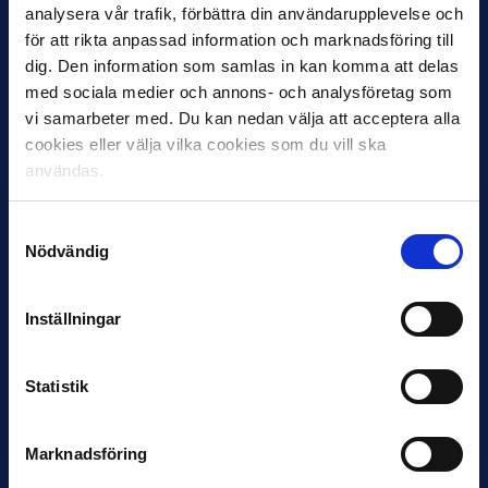
analysera vår trafik, förbättra din användarupplevelse och
VM-spelare med förflutet i Allsvenskan
för att rikta anpassad information och marknadsföring till
och Superettan
dig. Den information som samlas in kan komma att delas
Bosnien & Hercegovina Armin Gigovic — Helsingborgs IF
med sociala medier och annons- och analysföretag som
Dennis Hadžikadunić — Malmö FF / Trelleborg FF
vi samarbeter med. Du kan nedan välja att acceptera alla
Elfenbenskusten…
cookies eller välja vilka cookies som du vill ska
användas.
Samtyckesval
Nödvändig
Inställningar
11 JUNI
Han nätade snyggast i maj: “Ett alldeles
otroligt mål”
Statistik
Magnusson fick flest…
Marknadsföring