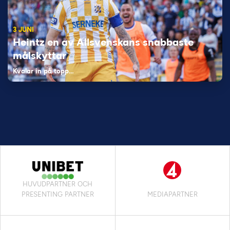
3 JUNI
Heintz en av Allsvenskans snabbaste
målskyttar
Kvalar in på topp…
HUVUDPARTNER OCH
PRESENTING PARTNER
MEDIAPARTNER