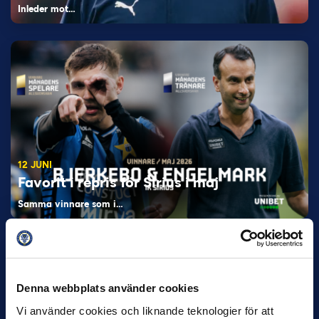
Inleder mot…
12 JUNI
Favorit i repris för Sirius i maj
Samma vinnare som i…
Denna webbplats använder cookies
Vi använder cookies och liknande teknologier för att
11 JUNI