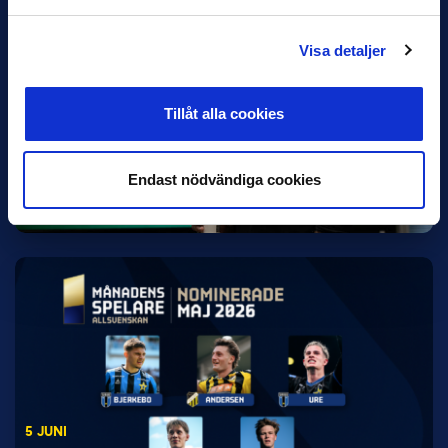
Visa detaljer
Tillåt alla cookies
5 JUNI
Rydström ersätter Karlsson i Hammarby
Hammarby meddelade på fredagen att Kalle Karlssons uppdrag
Endast nödvändiga cookies
som huvudtränare har avslutats med omedelbar verkan. Hans
ersättare…
5 JUNI