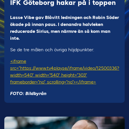
IFK Göteborg hakar på i toppen
Lasse Vibe gav Blåvitt ledningen och Robin Söder
ökade på innan paus. I denandra halvleken
reducerade Sirius, men närmre än så kom man
inte.
Se de tre målen och övriga höjdpunkter:
<iframe
src="https://www.tv4play.se/iframe/video/12500336?
width=540" width="540" height="303"
frameborder="no" scrolling="no"></iframe>
FOTO: Bildbyrån