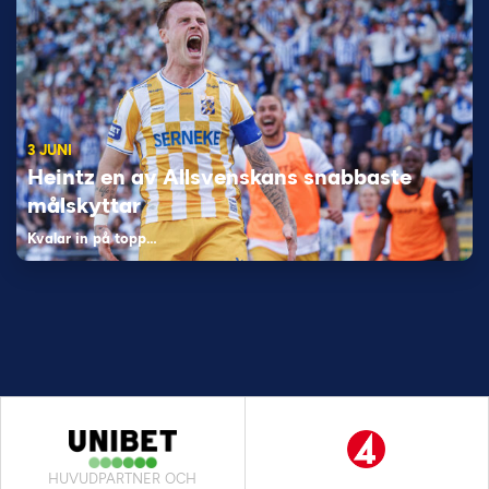
3 JUNI
Heintz en av Allsvenskans snabbaste
målskyttar
Kvalar in på topp…
HUVUDPARTNER OCH