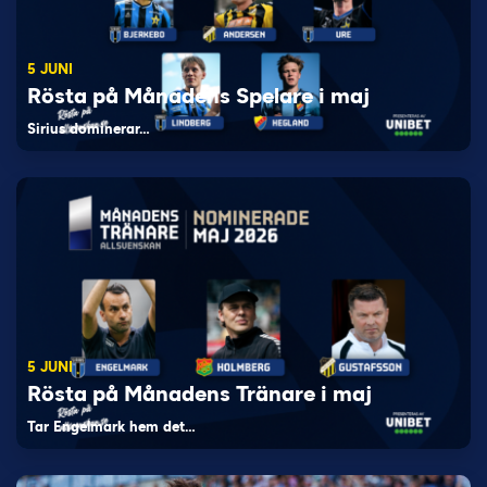
5 JUNI
Rösta på Månadens Spelare i maj
Sirius dominerar…
5 JUNI
Rösta på Månadens Tränare i maj
Tar Engelmark hem det…