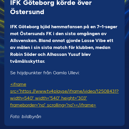
IFK Göteborg körde över
Östersund
IFK Göteborg bjöd hemmafansen på en 7–1-seger
mot Östersunds FK i den sista omgången av
Allsvenskan. Bland annat gjorde Lasse Vibe ett
av målen i sin sista match för klubben, medan
Robin Söder och Alhassan Yusuf blev
tvåmålsskyttar.
Se höjdpunkter från Gamla Ullevi:
<iframe
src="https://www.tv4play.se/iframe/video/12508431?
width=540" width="540" height="303"
frameborder="no" scrolling="no"></iframe>
Foto: bildbyrån