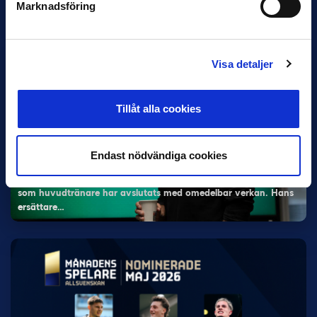
Marknadsföring
Magnusson fick flest…
Visa detaljer
Tillåt alla cookies
5 JUNI
Rydström ersätter Karlsson i Hammarby
Endast nödvändiga cookies
Hammarby meddelade på fredagen att Kalle Karlssons uppdrag
som huvudtränare har avslutats med omedelbar verkan. Hans
ersättare…