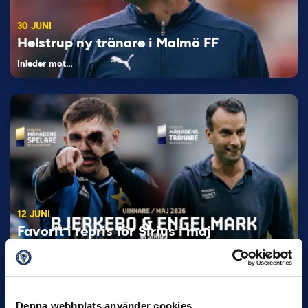
30 JUNI
Helstrup ny tränare i Malmö FF
Inleder mot…
12 JUNI
Favorit i repris för Sirius i maj
Samma vinnare som i…
Denna webbplats använder cookies