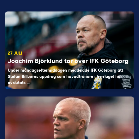
27 JULI
Joachim Björklund tar över IFK Göteborg
Under måndagseftermiddagen meddelade IFK Göteborg att
Stefan Billborns uppdrag som huvudtränare i herrlaget har
avslutats.…