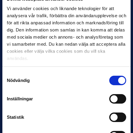
Vi använder cookies och liknande teknologier för att
analysera vår trafik, förbättra din användarupplevelse och
11 JUNI
för att rikta anpassad information och marknadsföring till
VM-spelare med förflutet i Allsvenskan
dig. Den information som samlas in kan komma att delas
och Superettan
med sociala medier och annons- och analysföretag som
vi samarbeter med. Du kan nedan välja att acceptera alla
Bosnien & Hercegovina Armin Gigovic — Helsingborgs IF
cookies eller välja vilka cookies som du vill ska
Dennis Hadžikadunić — Malmö FF / Trelleborg FF
Elfenbenskusten…
användas.
Samtyckesval
Nödvändig
Inställningar
11 JUNI
Statistik
Han nätade snyggast i maj: “Ett alldeles
otroligt mål”