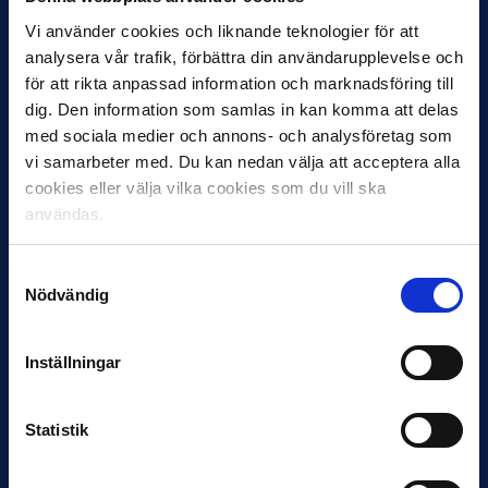
Vi använder cookies och liknande teknologier för att
analysera vår trafik, förbättra din användarupplevelse och
för att rikta anpassad information och marknadsföring till
dig. Den information som samlas in kan komma att delas
med sociala medier och annons- och analysföretag som
12 JUNI
vi samarbeter med. Du kan nedan välja att acceptera alla
Favorit i repris för Sirius i maj
cookies eller välja vilka cookies som du vill ska
Samma vinnare som i…
användas.
Samtyckesval
Nödvändig
Inställningar
11 JUNI
VM-spelare med förflutet i Allsvenskan
och Superettan
Statistik
Bosnien & Hercegovina Armin Gigovic — Helsingborgs IF
Dennis Hadžikadunić — Malmö FF / Trelleborg FF