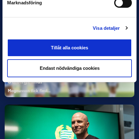
Marknadsföring
Elfenbenskusten…
Visa detaljer
Tillåt alla cookies
11 JUNI
Endast nödvändiga cookies
Han nätade snyggast i maj: “Ett alldeles
otroligt mål”
Magnusson fick flest…