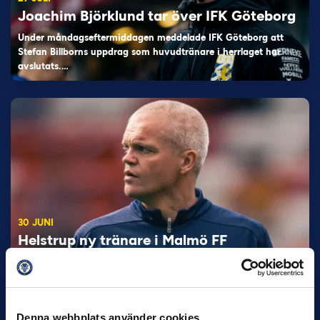
Joachim Björklund tar över IFK Göteborg
Under måndagseftermiddagen meddelade IFK Göteborg att
Stefan Billborns uppdrag som huvudtränare i herrlaget har
avslutats.…
30 JUNI
Helstrup ny tränare i Malmö FF
Inleder mot…
Denna webbplats använder cookies