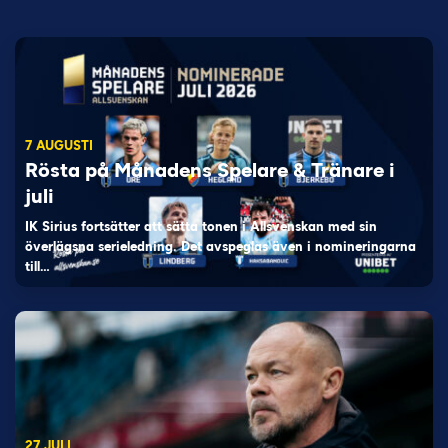
7 AUGUSTI
Rösta på Månadens Spelare & Tränare i
juli
IK Sirius fortsätter att sätta tonen i Allsvenskan med sin
överlägsna serieledning. Det avspeglas även i nomineringarna
till…
27 JULI