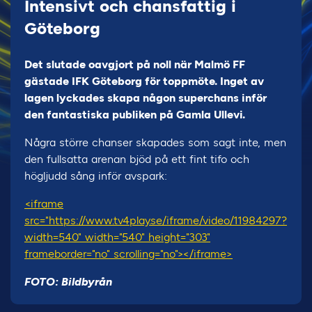
Intensivt och chansfattig i
Göteborg
Det slutade oavgjort på noll när Malmö FF
gästade IFK Göteborg för toppmöte. Inget av
lagen lyckades skapa någon superchans inför
den fantastiska publiken på Gamla Ullevi.
Några större chanser skapades som sagt inte, men
den fullsatta arenan bjöd på ett fint tifo och
högljudd sång inför avspark:
<iframe
src="https://www.tv4play.se/iframe/video/11984297?
width=540" width="540" height="303"
frameborder="no" scrolling="no"></iframe>
FOTO: Bildbyrån