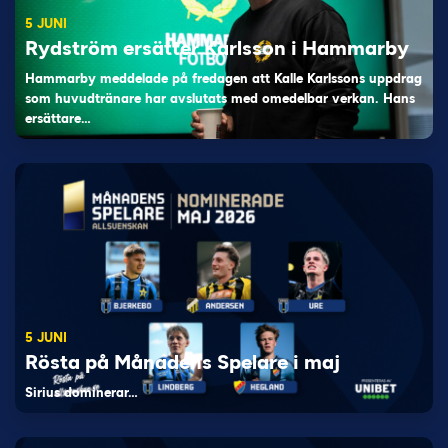
5 JUNI
Rydström ersätter Karlsson i Hammarby
Hammarby meddelade på fredagen att Kalle Karlssons uppdrag
som huvudtränare har avslutats med omedelbar verkan. Hans
ersättare…
5 JUNI
Rösta på Månadens Spelare i maj
Sirius dominerar…