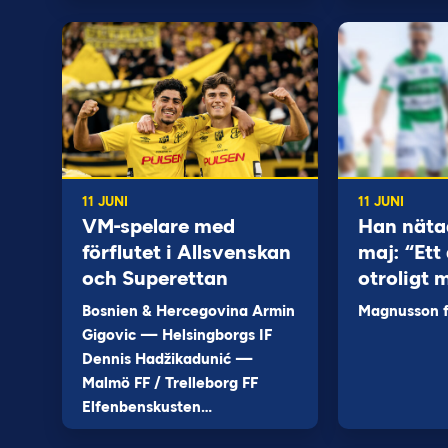
11 JUNI
11 JUNI
VM-spelare med
Han näta
förflutet i Allsvenskan
maj: “Ett 
och Superettan
otroligt 
Bosnien & Hercegovina Armin
Magnusson fi
Gigovic — Helsingborgs IF
Dennis Hadžikadunić —
Malmö FF / Trelleborg FF
Elfenbenskusten…