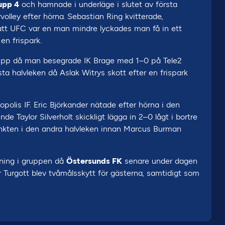
upp 4
och hamnade i underläge i slutet av första
olley efter hörna. Sebastian Ring kvitterade,
 att UFC var en man mindre lyckades man få in ett
en frispark.
pp då man besegrade IK Brage med 1–0 på Tele2
ta halvleken då Aslak Witrys skott efter en frispark
lis IF. Eric Björkander nätade efter hörna i den
 Taylor Silverholt skickligt lägga in 2–0 lågt i bortre
punkten i den andra halvleken innan Marcus Burman
edning i gruppen då
Östersunds FK
senare under dagen
 Turgott blev tvåmålsskytt för gästerna, samtidigt som