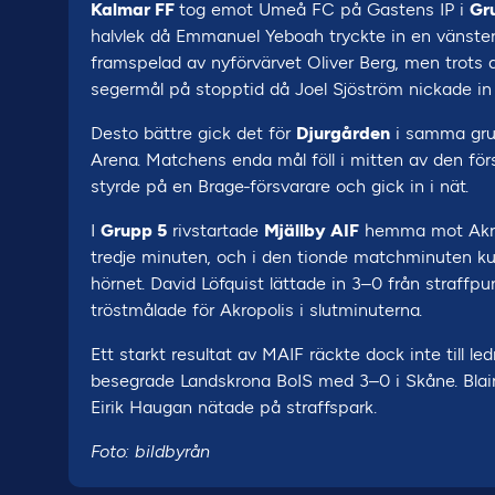
Kalmar FF
tog emot Umeå FC på Gastens IP i
Gr
halvlek då Emmanuel Yeboah tryckte in en vänsterv
framspelad av nyförvärvet Oliver Berg, men trots
segermål på stopptid då Joel Sjöström nickade in 
Desto bättre gick det för
Djurgården
i samma gru
Arena. Matchens enda mål föll i mitten av den förs
styrde på en Brage-försvarare och gick in i nät.
I
Grupp 5
rivstartade
Mjällby AIF
hemma mot Akropo
tredje minuten, och i den tionde matchminuten kunde
hörnet. David Löfquist lättade in 3–0 från straff
tröstmålade för Akropolis i slutminuterna.
Ett starkt resultat av MAIF räckte dock inte till l
besegrade Landskrona BoIS med 3–0 i Skåne. Blair
Eirik Haugan nätade på straffspark.
Foto: bildbyrån