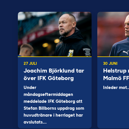
27 JULI
30 JUNI
Joachim Björklund tar
Helstrup 
över IFK Göteborg
Malmö F
Under
Inleder mot
måndagseftermiddagen
meddelade IFK Göteborg att
Stefan Billborns uppdrag som
huvudtränare i herrlaget har
avslutats.…