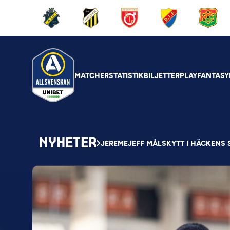
MATCHER
STATISTIK
BILJETTER
PLAY
FANTASY
NYHETER
JEREMEJEFF MÅLSKYTT I HÄCKENS 