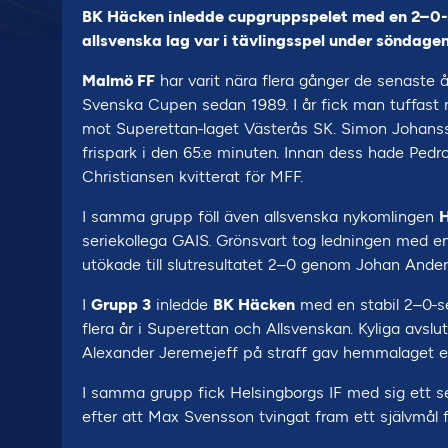
BK Häcken inledde cupgruppspelet med en 2–0-s
allsvenska lag var i tävlingsspel under söndagen
Malmö FF
har varit nära flera gånger de senaste å
Svenska Cupen sedan 1989. I år fick man tuffast 
mot Superettan-laget Västerås SK. Simon Johans
frispark i den 65:e minuten. Innan dess hade Pedr
Christiansen kvitterat för MFF.
I samma grupp föll även allsvenska nykomlingen
H
seriekollega GAIS. Grönsvart tog ledningen med en
utökade till slutresultatet 2–0 genom Johan Ander
I
Grupp 3
inledde
BK Häcken
med en stabil 2–0-s
flera år i Superettan och Allsvenskan. Kyliga avsl
Alexander Jeremejeff på straff gav hemmalaget e
I samma grupp fick Helsingborgs IF med sig ett se
efter att Max Svensson tvingat fram ett självmål 