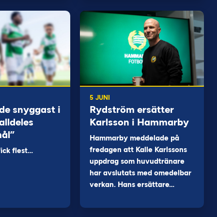
5 JUNI
de snyggast i
Rydström ersätter
alldeles
Karlsson i Hammarby
mål”
Hammarby meddelade på
fredagen att Kalle Karlssons
ck flest…
uppdrag som huvudtränare
har avslutats med omedelbar
verkan. Hans ersättare…