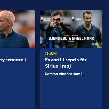
12 JUNI
ny tränare i
Favorit i repris för
F
Sirius i maj
…
Samma vinnare som i…