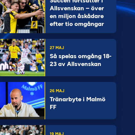
Succén fortsätter i
Allsvenskan – över
en miljon åskådare
efter tio omgångar
27 MAJ
Så spelas omgång 18-
23 av Allsvenskan
26 MAJ
Tränarbyte i Malmö
FF
19 MAJ