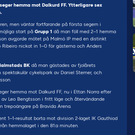
eger hemma mot Dalkurd FF. Ytterligare sex
.
ren, men väntar fortfarande på första segern i
möjliga start på
Grupp 1
då man föll med 2–1 hemma
son avgjorde mötet på Malmö IP med en distinkt
o Ribeiro nickat in 1–0 för gästerna och Anders
almstads BK
då man gästades av fjolårets
 spektakulär cykelspark av Daniel Sterner, och
sson.
eger hemma mot Dalkurd FF, nu i Ettan Norra efter
ut av Leo Bengtsson i fritt läge och återvändande
n trepoängare på Bravida Arena.
nt 1–1-resultat borta mot division 2-laget IK Gauthiod
från hemmalaget i den 81:a minuten.