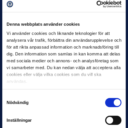
12 JUNI
Favorit i repris för Sirius i maj
Denna webbplats använder cookies
Samma vinnare som i…
Vi använder cookies och liknande teknologier för att
analysera vår trafik, förbättra din användarupplevelse och
för att rikta anpassad information och marknadsföring till
dig. Den information som samlas in kan komma att delas
med sociala medier och annons- och analysföretag som
vi samarbeter med. Du kan nedan välja att acceptera alla
11 JUNI
cookies eller välja vilka cookies som du vill ska
VM-spelare med förflutet i Allsvenskan
användas.
och Superettan
Bosnien & Hercegovina Armin Gigovic — Helsingborgs IF
Samtyckesval
Dennis Hadžikadunić — Malmö FF / Trelleborg FF
Nödvändig
Elfenbenskusten…
Inställningar