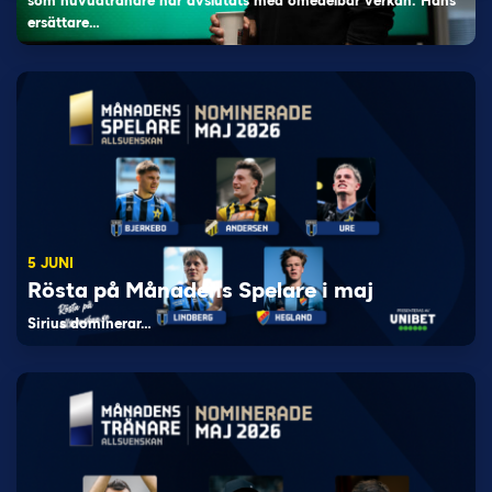
som huvudtränare har avslutats med omedelbar verkan. Hans
ersättare…
5 JUNI
Rösta på Månadens Spelare i maj
Sirius dominerar…