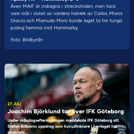
Även MAIF är indragna i streckstriden, men tack
vare mål i slutet av vardera halvlek av Carlos Moros
Gracia och Mamudo Moro kunde laget ta tre tunga
poäng hemma mot Hammarby.
Foto: Bildbyrån
27 JULI
Joachim Björklund tar över IFK Göteborg
Under måndagseftermiddagen meddelade IFK Göteborg att
Stefan Billborns uppdrag som huvudtränare i herrlaget har
avslutats.…