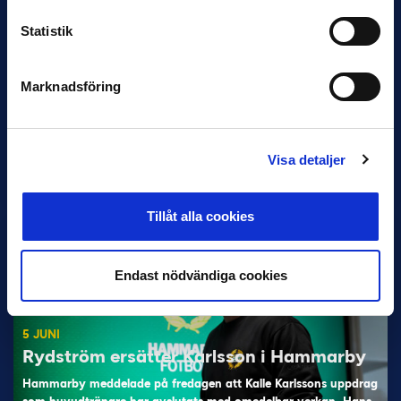
Statistik
Marknadsföring
11 JUNI
Han nätade snyggast i maj: “Ett alldeles
otroligt mål”
Visa detaljer
Magnusson fick flest…
Tillåt alla cookies
Endast nödvändiga cookies
5 JUNI
Rydström ersätter Karlsson i Hammarby
Hammarby meddelade på fredagen att Kalle Karlssons uppdrag