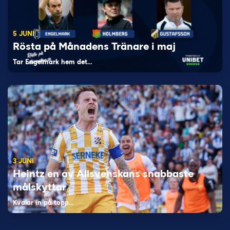
5 JUNI
Rösta på Månadens Tränare i maj
Tar Engelmark hem det…
3 JUNI
Heintz en av Allsvenskans snabbaste
målskyttar
Kvalar in på topp…