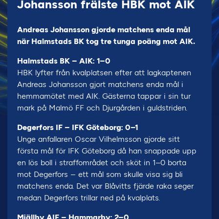
Johansson frälste HBK mot AIK
Andreas Johansson gjorde matchens enda mål
när Halmstads BK tog tre tunga poäng mot AIK.
Halmstads BK – AIK: 1–0
HBK lyfter från kvalplatsen efter att lagkaptenen
Andreas Johansson gjort matchens enda mål i
hemmamötet med AIK. Gästerna tappar i sin tur
mark på Malmö FF och Djurgården i guldstriden.
Degerfors IF – IFK Göteborg: 0–1
Unge anfallaren Oscar Vilhelmsson gjorde sitt
första mål för IFK Göteborg då han snappade upp
en lös boll i straffområdet och sköt in 1–0 borta
mot Degerfors – ett mål som skulle visa sig bli
matchens enda. Det var Blåvitts fjärde raka seger
medan Degerfors trillar ned på kvalplats.
Mjällby AIF – Hammarby: 2–0