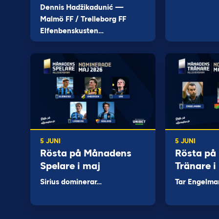
Dennis Hadžikadunić —
Malmö FF / Trelleborg FF
Elfenbenskusten…
5 JUNI
5 JUNI
Rösta på Månadens
Rösta på
Spelare i maj
Tränare i
Sirius dominerar…
Tar Engelma