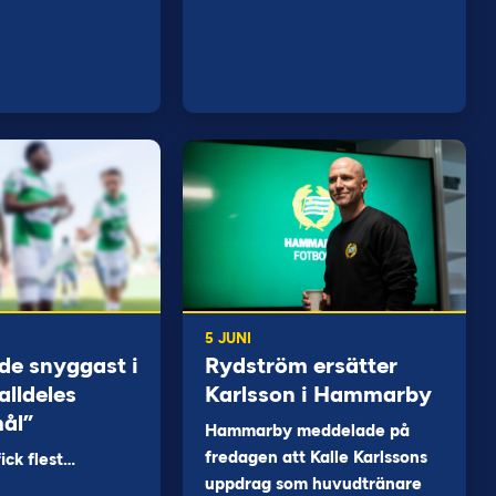
5 JUNI
de snyggast i
Rydström ersätter
alldeles
Karlsson i Hammarby
mål”
Hammarby meddelade på
fredagen att Kalle Karlssons
ck flest…
uppdrag som huvudtränare