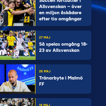
Succén fortsätter i
Allsvenskan – över
en miljon åskådare
efter tio omgångar
27 MAJ
Så spelas omgång 18-
23 av Allsvenskan
26 MAJ
Tränarbyte i Malmö
FF
19 MAJ