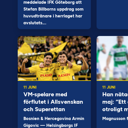
meddelade IFK Göteborg att
Stefan Billborns uppdrag som
huvudtränare i herrlaget har
avslutats.…
11 JUNI
11 JUNI
VM-spelare med
Han näta
förflutet i Allsvenskan
maj: “Ett 
och Superettan
otroligt 
Bosnien & Hercegovina Armin
Magnusson fi
Gigovic — Helsingborgs IF