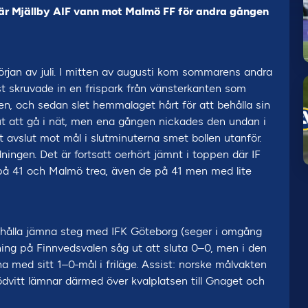
r Mjällby AIF vann mot Malmö FF för andra gången
rjan av juli. I mitten av augusti kom sommarens andra
t skruvade in en frispark från vänsterkanten som
n, och sedan slet hemmalaget hårt för att behålla sin
ut att gå i nät, men ena gången nickades den undan i
t avslut mot mål i slutminuterna smet bollen utanför.
ngen. Det är fortsatt oerhört jämnt i toppen där IF
på 41 och Malmö trea, även de på 41 men med lite
att hålla jämna steg med IFK Göteborg (seger i omgång
llning på Finnvedsvalen såg ut att sluta 0–0, men i den
med sitt 1–0-mål i friläge. Assist: norske målvakten
dvitt lämnar därmed över kvalplatsen till Gnaget och