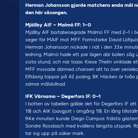
Herman Johansson gjorde matchens enda mål nä
den här säsongen.
Mjällby AIF – Malmö FF: 1–0
Mjällby AIF bortabesegrade Malmö FF med 2–1 i bö
seger för MAIF mot MFF. Formstarke David Löfquis
Herman Johansson nickade i nät i den 33:e minute
ledning. Malmö hade ett par lägen där bollen såg 
sista stund, och när Isaac Kiese Thelin vinklade et
MFF missade därmed chansen att ta över serieledni
Elfsborg toppar på 42 poäng, BK Häcken är tvåa 
sämre målskillnad.
IFK Värnamo – Degerfors IF: 0–1
I botten av tabellen gällde det för Degerfors IF 
19) och AIK (oavgjort i omgång 19). En lång tillstä
94:e minuten kunde Diego Campos frälsta gästerna 
Sondre Rossbach med kvällens längsta utspark. Rö
tar sig upp på säker mark.