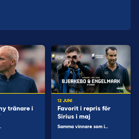
12 JUNI
ny tränare i
Favorit i repris för
F
Sirius i maj
…
Samma vinnare som i…