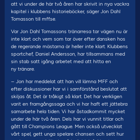
att vi under de här två åren har skrivit in nya vackra
kapitel i klubbens historieböcker, säger Jon Dahl
Tomasson till mff.se.
Var Jon Dahl Tomassons tränarresa tar vägen nu är
inte klart och vem som tar över efter dansken hos
de regerande mästarna är heller inte klart. Klubbens
sportchef, Daniel Andersson, har tillsammans med
sin stab satt igång arbetet med att hitta en
ny tränare.
– Jon har meddelat att han vill lämna MFF och
efter diskussioner har vi i samförstånd beslutat att
skiljas åt. Det är tråkigt så klart. Det har verkligen
varit en framgångssaga och vi har haft ett jättebra
samarbete hela tiden. Vi har åstadkommit mycket
under de här två åren. Dels har vi vunnit titlar och
gått till Champions League. Men också utvecklat
vårt spel, gett unga spelare chansen och sett hur