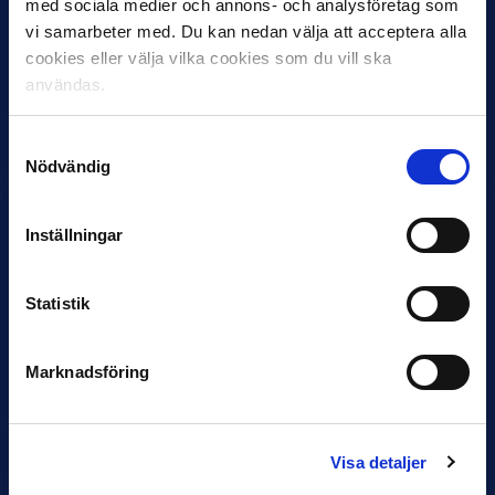
med sociala medier och annons- och analysföretag som
vi samarbeter med. Du kan nedan välja att acceptera alla
cookies eller välja vilka cookies som du vill ska
30 JUNI
användas.
Helstrup ny tränare i Malmö FF
Inleder mot…
Samtyckesval
Nödvändig
Inställningar
Statistik
Marknadsföring
12 JUNI
Favorit i repris för Sirius i maj
Samma vinnare som i…
Visa detaljer