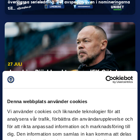
överlägsna serieledning. Det avspeglas även i nomineringarna
till…
27 JULI
Joachim Björklund tar över IFK Göteborg
Under måndagseftermiddagen meddelade IFK Göteborg att
Stefan Billborns uppdrag som huvudtränare i herrlaget har
avslutats.…
Denna webbplats använder cookies
Vi använder cookies och liknande teknologier för att
analysera vår trafik, förbättra din användarupplevelse och
för att rikta anpassad information och marknadsföring till
dig. Den information som samlas in kan komma att delas