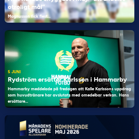
otroligt mål”
Magnusson fick flest…
5 JUNI
Rydström ersätter Karlsson i Hammarby
Hammarby meddelade på fredagen att Kalle Karlssons uppdrag
som huvudtränare har avslutats med omedelbar verkan. Hans
ersättare…