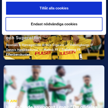
Tillåt alla cookies
Endast nödvändiga cookies
11 JUNI
VM-spelare med förflutet i Allsvenskan
och Superettan
Bosnien & Hercegovina Armin Gigovic — Helsingborgs IF
Dennis Hadžikadunić — Malmö FF / Trelleborg FF
Elfenbenskusten…
11 JUNI
Han nätade snyggast i maj: “Ett alldeles