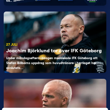
till…
27 JULI
Joachim Björklund tar över IFK Göteborg
Under måndagseftermiddagen meddelade IFK Göteborg att
Stefan Billborns uppdrag som huvudtränare i herrlaget har
avslutats.…