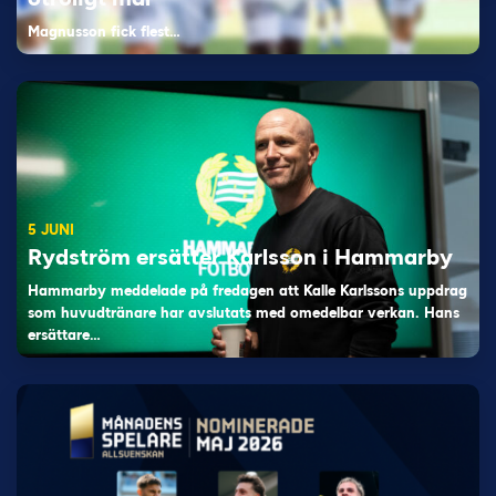
Magnusson fick flest…
5 JUNI
Rydström ersätter Karlsson i Hammarby
Hammarby meddelade på fredagen att Kalle Karlssons uppdrag
som huvudtränare har avslutats med omedelbar verkan. Hans
ersättare…