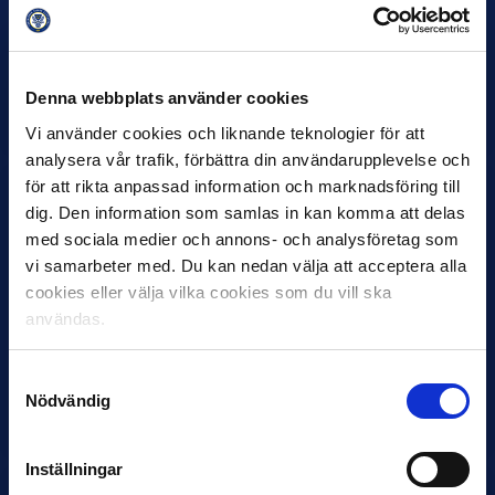
30 JUNI
Helstrup ny tränare i Malmö FF
Denna webbplats använder cookies
Inleder mot…
Vi använder cookies och liknande teknologier för att
analysera vår trafik, förbättra din användarupplevelse och
för att rikta anpassad information och marknadsföring till
dig. Den information som samlas in kan komma att delas
med sociala medier och annons- och analysföretag som
vi samarbeter med. Du kan nedan välja att acceptera alla
cookies eller välja vilka cookies som du vill ska
användas.
12 JUNI
Samtyckesval
Favorit i repris för Sirius i maj
Nödvändig
Samma vinnare som i…
Inställningar