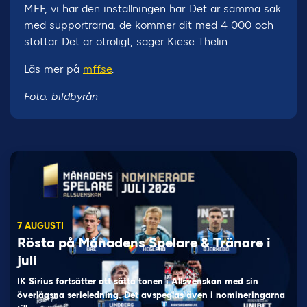
MFF, vi har den inställningen här. Det är samma sak
med supportrarna, de kommer dit med 4 000 och
stöttar. Det är otroligt, säger Kiese Thelin.
Läs mer på
mff.se
.
Foto: bildbyrån
7 AUGUSTI
Rösta på Månadens Spelare & Tränare i
juli
IK Sirius fortsätter att sätta tonen i Allsvenskan med sin
överlägsna serieledning. Det avspeglas även i nomineringarna