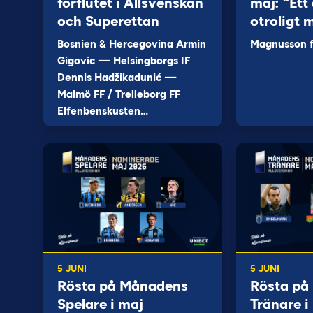
förflutet i Allsvenskan
maj: “Ett 
och Superettan
otroligt 
Bosnien & Hercegovina Armin
Magnusson fi
Gigovic — Helsingborgs IF
Dennis Hadžikadunić —
Malmö FF / Trelleborg FF
Elfenbenskusten…
5 JUNI
5 JUNI
Rösta på Månadens
Rösta på
Spelare i maj
Tränare i