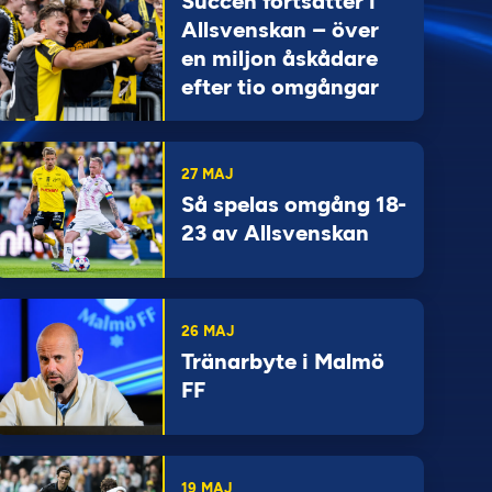
Succén fortsätter i
Allsvenskan – över
en miljon åskådare
efter tio omgångar
27 MAJ
Så spelas omgång 18-
23 av Allsvenskan
26 MAJ
Tränarbyte i Malmö
FF
19 MAJ