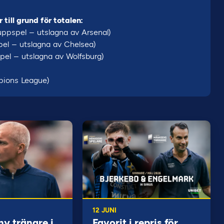
till grund för totalen:
uppspel – utslagna av Arsenal)
pel – utslagna av Chelsea)
pel – utslagna av Wolfsburg)
pions League)
12 JUNI
ny tränare i
Favorit i repris för