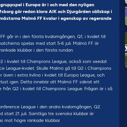
gruppspel i Europa är i och med den nyligen
lfsborg gör redan klara AIK och Djurgården sällskap i
pmästarna Malmö FF kvalar i egenskap av regerande
 går in i den första kvalomgången, Q1, i kvalet till
atcherna spelas med start 5-6 juli. Malmö FF är
ankade klubbar i den första rundan.
2 i kvalet till Champions League, också som seedat
nce League-kvalet. Skulle Malmö gå till Q2 i Champions
även i extra livlina i kvalet till Europa League, och
lust igen. Detta innebär att Malmö FF säkrat ett
 från Q2 i kvalet till Champions League. Frågan är i så
l Conference League i den andra kvalomgången, Q2.
start 21 juli. Samtliga tre svenska klubbar är
as mot högre rankade klubbar.