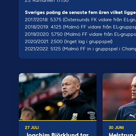
25. Rumänien 17.150
Sveriges poäng de senaste fem åren vilket ligger 
2017/2018: 5.375 (Östersunds FK vidare från EL-gr
2018/2019: 4.125 (Malmö FF vidare från EL-grupps
2019/2020: 5.750 (Malmö FF vidare från EL-grupps
2020/2021: 2.500 (Inget lag i gruppspel)
2021/2022: 5.125 (Malmö FF in i gruppspel i Cham
27 JULI
30 JUNI
Joachim Björklund tar
Helstrup 