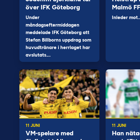
över IFK Göteborg
Malmö F
Under
Inleder mot
måndagseftermiddagen
meddelade IFK Göteborg att
Stefan Billborns uppdrag som
huvudtränare i herrlaget har
avslutats.…
11 JUNI
11 JUNI
VM-spelare med
Han näta