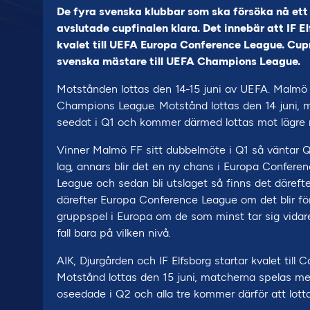
De fyra svenska klubbar som ska försöka nå ett 
avslutade cupfinalen klara. Det innebär att IF E
kvalet till UEFA Europa Conference League. Cu
svenska mästare till UEFA Champions League.
Motstånden lottas den 14-15 juni av UEFA. Malmö FF
Champions League. Motstånd lottas den 14 juni, m
seedat i Q1 och kommer därmed lottas mot lägre r
Vinner Malmö FF sitt dubbelmöte i Q1 så väntar Q
lag, annars blir det en ny chans i Europa Confere
League och sedan bli utslaget så finns det därefter 
därefter Europa Conference League om det blir för
gruppspel i Europa om de som minst tar sig vidare
fall bara på vilken nivå.
AIK, Djurgården och IF Elfsborg startar kvalet til
Motstånd lottas den 15 juni, matcherna spelas med 
oseedade i Q2 och alla tre kommer därför att lott