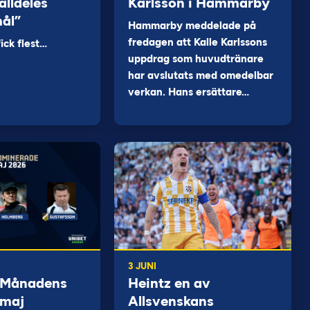
alldeles
Karlsson i Hammarby
mål”
Hammarby meddelade på
fredagen att Kalle Karlssons
ck flest…
uppdrag som huvudtränare
har avslutats med omedelbar
verkan. Hans ersättare…
3 JUNI
 Månadens
Heintz en av
 maj
Allsvenskans