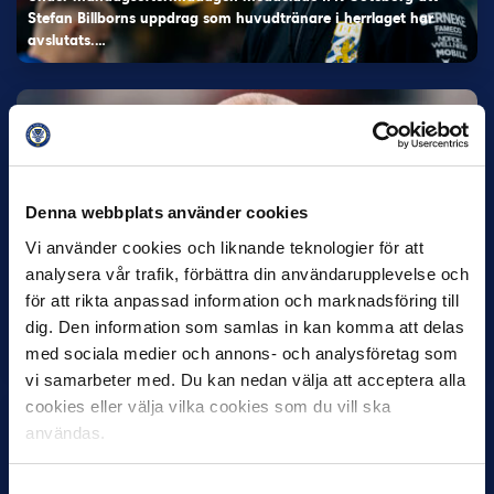
Stefan Billborns uppdrag som huvudtränare i herrlaget har
avslutats.…
Denna webbplats använder cookies
Vi använder cookies och liknande teknologier för att
analysera vår trafik, förbättra din användarupplevelse och
30 JUNI
för att rikta anpassad information och marknadsföring till
Helstrup ny tränare i Malmö FF
dig. Den information som samlas in kan komma att delas
Inleder mot…
med sociala medier och annons- och analysföretag som
vi samarbeter med. Du kan nedan välja att acceptera alla
cookies eller välja vilka cookies som du vill ska
användas.
Samtyckesval