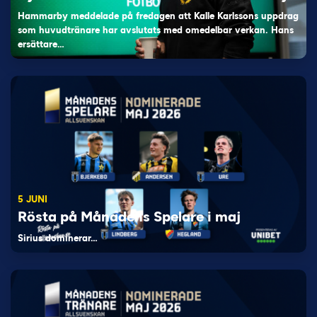
Hammarby meddelade på fredagen att Kalle Karlssons uppdrag
som huvudtränare har avslutats med omedelbar verkan. Hans
ersättare…
5 JUNI
Rösta på Månadens Spelare i maj
Sirius dominerar…