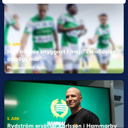
11 JUNI
Han nätade snyggast i maj: “Ett alldeles
otroligt mål”
Magnusson fick flest…
5 JUNI
Rydström ersätter Karlsson i Hammarby