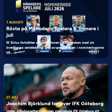
7 AUGUSTI
Rösta på Månadens Spelare & Tränare i
juli
IK Sirius fortsätter att sätta tonen i Allsvenskan med sin
överlägsna serieledning. Det avspeglas även i nomineringarna
till…
27 JULI
Joachim Björklund tar över IFK Göteborg
Under måndagseftermiddagen meddelade IFK Göteborg att