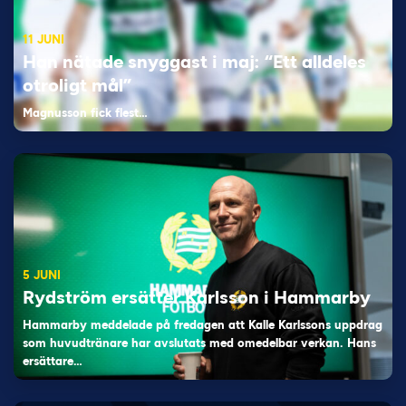
11 JUNI
Han nätade snyggast i maj: “Ett alldeles
otroligt mål”
Magnusson fick flest…
5 JUNI
Rydström ersätter Karlsson i Hammarby
Hammarby meddelade på fredagen att Kalle Karlssons uppdrag
som huvudtränare har avslutats med omedelbar verkan. Hans
ersättare…