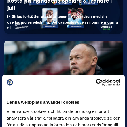
Rösta på Månadens Spelare & Tränare i
juli
IK Sirius fortsätter att sätta tonen i Allsvenskan med sin
överlägsna serieledning. Det avspeglas även i nomineringarna
till…
27 JULI
Joachim Björklund tar över IFK Göteborg
Under måndagseftermiddagen meddelade IFK Göteborg att
Stefan Billborns uppdrag som huvudtränare i herrlaget har
Denna webbplats använder cookies
avslutats.…
Vi använder cookies och liknande teknologier för att
analysera vår trafik, förbättra din användarupplevelse och
för att rikta anpassad information och marknadsföring till