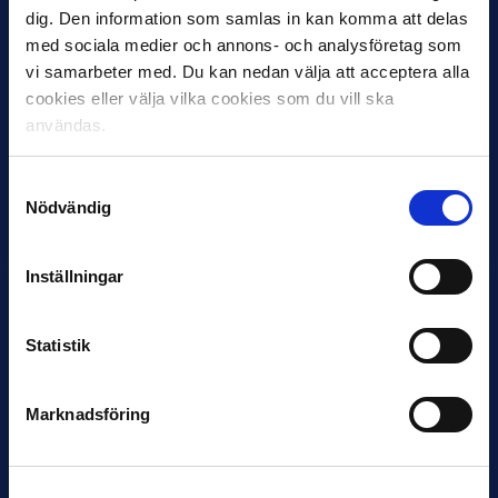
dig. Den information som samlas in kan komma att delas
med sociala medier och annons- och analysföretag som
vi samarbeter med. Du kan nedan välja att acceptera alla
cookies eller välja vilka cookies som du vill ska
användas.
30 JUNI
Helstrup ny tränare i Malmö FF
Samtyckesval
Nödvändig
Inleder mot…
Inställningar
Statistik
Marknadsföring
12 JUNI
Favorit i repris för Sirius i maj