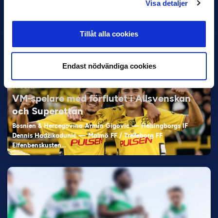
Visa detaljer
Samma vinnare som i…
Tillåt alla cookies
Endast nödvändiga cookies
11 JUNI
VM-spelare med förflutet i Allsvenskan
och Superettan
Bosnien & Hercegovina Armin Gigovic — Helsingborgs IF
Dennis Hadžikadunić — Malmö FF / Trelleborg FF
Elfenbenskusten…