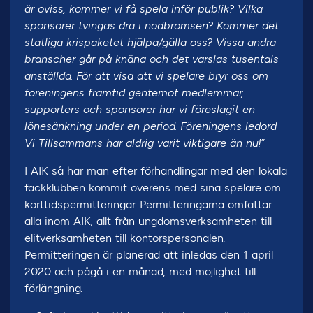
är oviss, kommer vi få spela inför publik? Vilka
sponsorer tvingas dra i nödbromsen? Kommer det
statliga krispaketet hjälpa/gälla oss? Vissa andra
branscher går på knäna och det varslas tusentals
anställda. För att visa att vi spelare bryr oss om
föreningens framtid gentemot medlemmar,
supporters och sponsorer har vi föreslagit en
lönesänkning under en period. Föreningens ledord
Vi Tillsammans har aldrig varit viktigare än nu!
”
I AIK så har man efter förhandlingar med den lokala
fackklubben kommit överens med sina spelare om
korttidspermitteringar. Permitteringarna omfattar
alla inom AIK, allt från ungdomsverksamheten till
elitverksamheten till kontorspersonalen.
Permitteringen är planerad att inledas den 1 april
2020 och pågå i en månad, med möjlighet till
förlängning.