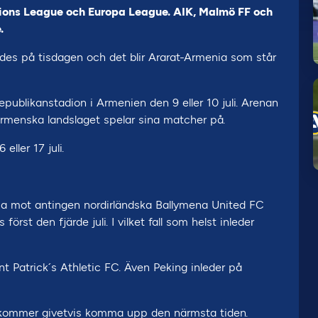
pions League och Europa League. AIK, Malmö FF och
.
ades på tisdagen och det blir Ararat-Armenia som står
ublikanstadion i Armenien den 9 eller 10 juli. Arenan
armenska landslaget spelar sina matcher på.
ller 17 juli.
ma mot antingen nordirländska Ballymena United FC
örst den fjärde juli. I vilket fall som helst inleder
t Patrick´s Athletic FC. Även Peking inleder på
n kommer givetvis komma upp den närmsta tiden.