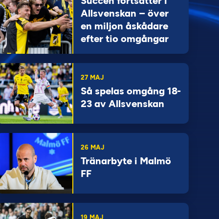
Succén fortsätter i
Allsvenskan – över
en miljon åskådare
efter tio omgångar
27 MAJ
Så spelas omgång 18-
23 av Allsvenskan
26 MAJ
Tränarbyte i Malmö
FF
19 MAJ