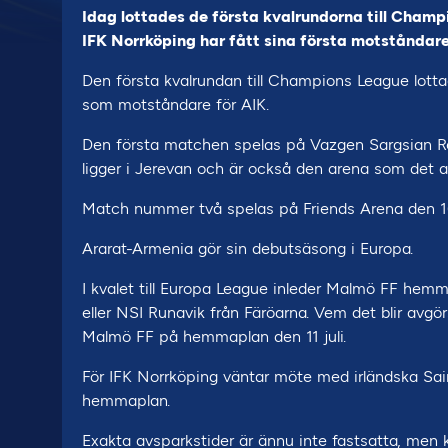
Idag lottades de första kvalrundorna till Cham
IFK Norrköping har fått sina första motståndare
Den första kvalrundan till Champions League lott
som motståndare för AIK.
Den första matchen spelas på Vazgen Sargsian Rep
ligger i Jerevan och är också den arena som det 
Match nummer två spelas på Friends Arena den 16 e
Ararat-Armenia gör sin debutsäsong i Europa.
I kvalet till Europa League inleder Malmö FF hem
eller NSI Runavik från Färöarna. Vem det blir avgörs f
Malmö FF på hemmaplan den 11 juli.
För IFK Norrköping väntar möte med irländska Sain
hemmaplan.
Exakta avsparkstider är ännu inte fastsatta, me