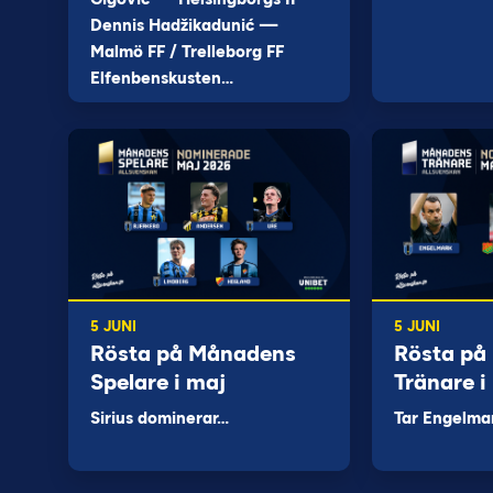
Dennis Hadžikadunić —
Malmö FF / Trelleborg FF
Elfenbenskusten…
5 JUNI
5 JUNI
Rösta på Månadens
Rösta på
Spelare i maj
Tränare i
Sirius dominerar…
Tar Engelma