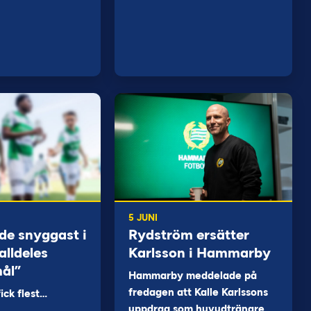
5 JUNI
de snyggast i
Rydström ersätter
alldeles
Karlsson i Hammarby
mål”
Hammarby meddelade på
fredagen att Kalle Karlssons
ck flest…
uppdrag som huvudtränare