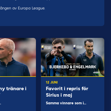
gången av Europa League.
12 JUNI
ny tränare i
Favorit i repris för
F
Sirius i maj
…
Samma vinnare som i…