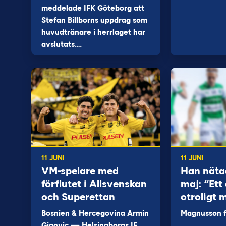
meddelade IFK Göteborg att
Stefan Billborns uppdrag som
huvudtränare i herrlaget har
avslutats.…
11 JUNI
11 JUNI
VM-spelare med
Han näta
förflutet i Allsvenskan
maj: “Ett 
och Superettan
otroligt 
Bosnien & Hercegovina Armin
Magnusson fi
Gigovic — Helsingborgs IF