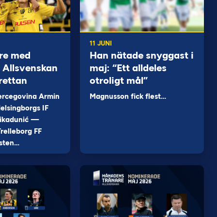
11 JUNI
re med
Han nätade snyggast i
 i Allsvenskan
maj: “Ett alldeles
rettan
otroligt mål”
ercegovina Armin
Magnusson fick flest…
elsingborgs IF
ikadunić —
relleborg FF
sten…