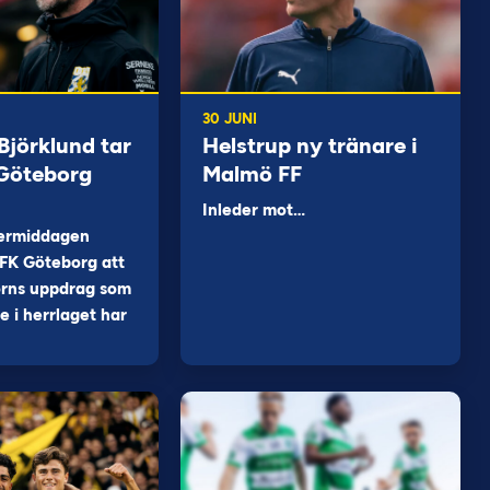
30 JUNI
jörklund tar
Helstrup ny tränare i
 Göteborg
Malmö FF
Inleder mot…
ermiddagen
FK Göteborg att
orns uppdrag som
 i herrlaget har