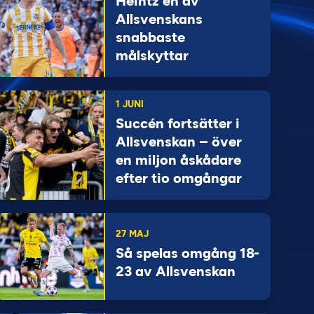
Heintz en av
Allsvenskans
snabbaste
målskyttar
1 JUNI
Succén fortsätter i
Allsvenskan – över
en miljon åskådare
efter tio omgångar
27 MAJ
Så spelas omgång 18-
23 av Allsvenskan