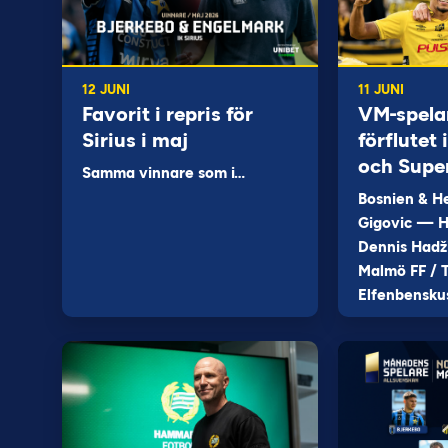
12 JUNI
11 JUNI
Favorit i repris för
VM-spela
Sirius i maj
förflutet
och Supe
Samma vinnare som i…
Bosnien & H
Gigovic — H
Dennis Hadž
Malmö FF / T
Elfenbensku