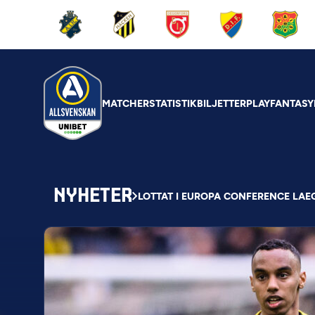
MATCHER
STATISTIK
BILJETTER
PLAY
FANTASY
NYHETER
LOTTAT I EUROPA CONFERENCE LAE