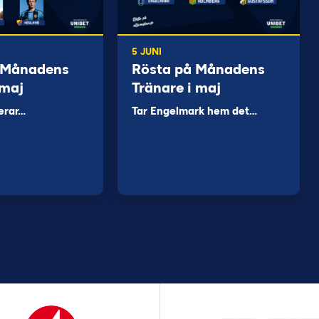
5 JUNI
 Månadens
Rösta på Månadens
 maj
Tränare i maj
erar…
Tar Engelmark hem det…