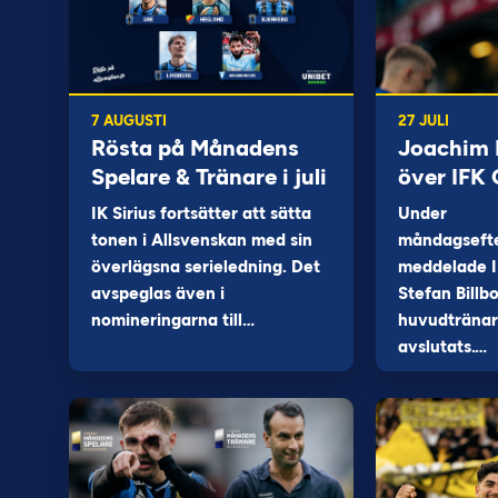
7 AUGUSTI
27 JULI
Rösta på Månadens
Joachim B
Spelare & Tränare i juli
över IFK
IK Sirius fortsätter att sätta
Under
tonen i Allsvenskan med sin
måndagseft
överlägsna serieledning. Det
meddelade I
avspeglas även i
Stefan Billb
nomineringarna till…
huvudtränare
avslutats.…