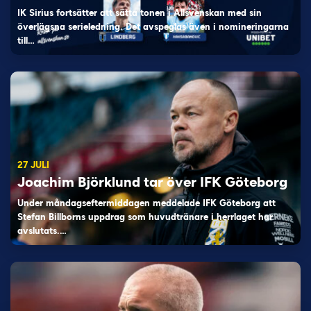
IK Sirius fortsätter att sätta tonen i Allsvenskan med sin
överlägsna serieledning. Det avspeglas även i nomineringarna
till…
27 JULI
Joachim Björklund tar över IFK Göteborg
Under måndagseftermiddagen meddelade IFK Göteborg att
Stefan Billborns uppdrag som huvudtränare i herrlaget har
avslutats.…