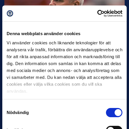
30 JUNI
Denna webbplats använder cookies
Helstrup ny tränare i Malmö FF
Vi använder cookies och liknande teknologier för att
Inleder mot…
analysera vår trafik, förbättra din användarupplevelse och
för att rikta anpassad information och marknadsföring till
dig. Den information som samlas in kan komma att delas
med sociala medier och annons- och analysföretag som
vi samarbeter med. Du kan nedan välja att acceptera alla
cookies eller välja vilka cookies som du vill ska
användas.
Samtyckesval
12 JUNI
Nödvändig
Favorit i repris för Sirius i maj
Samma vinnare som i…