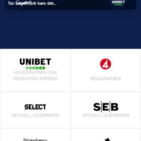
Tar Engelmark hem det…
HUVUDPARTNER OCH
PRESENTING PARTNER
MEDIAPARTNER
OFFICIELL LEVERANTÖR
OFFICIELL LEVERANTÖR