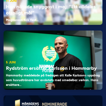
11 JUNI
Han nätade snyggast i maj: “Ett alldeles
otroligt mål”
Magnusson fick flest…
5 JUNI
Rydström ersätter Karlsson i Hammarby
Hammarby meddelade på fredagen att Kalle Karlssons uppdrag
som huvudtränare har avslutats med omedelbar verkan. Hans
ersättare…