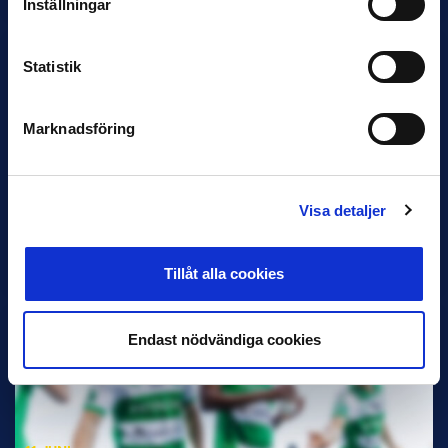
Inställningar
Statistik
Marknadsföring
11 JUNI
VM-spelare med förflutet i Allsvenskan
och Superettan
Visa detaljer
Bosnien & Hercegovina Armin Gigovic — Helsingborgs IF
Dennis Hadžikadunić — Malmö FF / Trelleborg FF
Elfenbenskusten…
Tillåt alla cookies
Endast nödvändiga cookies