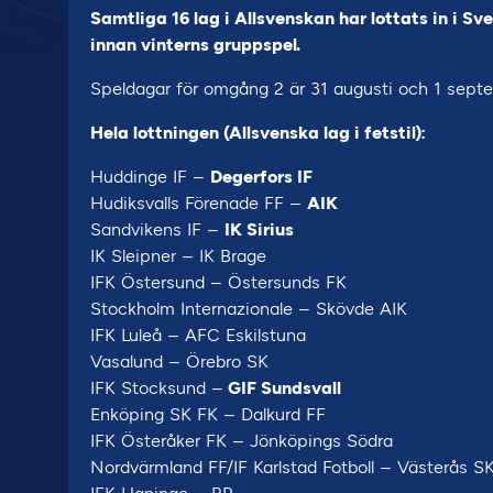
Samtliga 16 lag i Allsvenskan har lottats in i 
innan vinterns gruppspel.
Speldagar för omgång 2 är 31 augusti och 1 septe
Hela lottningen (Allsvenska lag i fetstil):
Huddinge IF –
Degerfors IF
Hudiksvalls Förenade FF –
AIK
Sandvikens IF –
IK Sirius
IK Sleipner – IK Brage
IFK Östersund – Östersunds FK
Stockholm Internazionale – Skövde AIK
IFK Luleå – AFC Eskilstuna
Vasalund – Örebro SK
IFK Stocksund –
GIF Sundsvall
Enköping SK FK – Dalkurd FF
IFK Österåker FK – Jönköpings Södra
Nordvärmland FF/IF Karlstad Fotboll – Västerås S