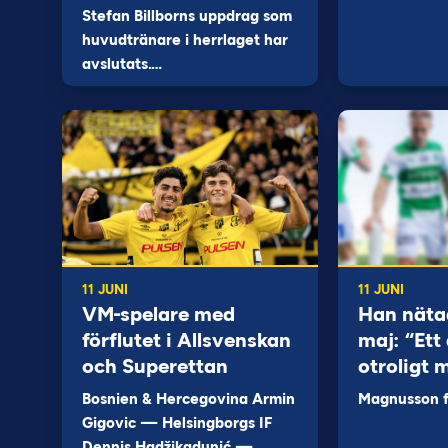
Stefan Billborns uppdrag som
huvudtränare i herrlaget har
avslutats.…
11 JUNI
11 JUNI
VM-spelare med
Han näta
förflutet i Allsvenskan
maj: “Ett 
och Superettan
otroligt 
Bosnien & Hercegovina Armin
Magnusson fi
Gigovic — Helsingborgs IF
Dennis Hadžikadunić —