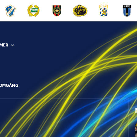
MER
 OMGÅNG