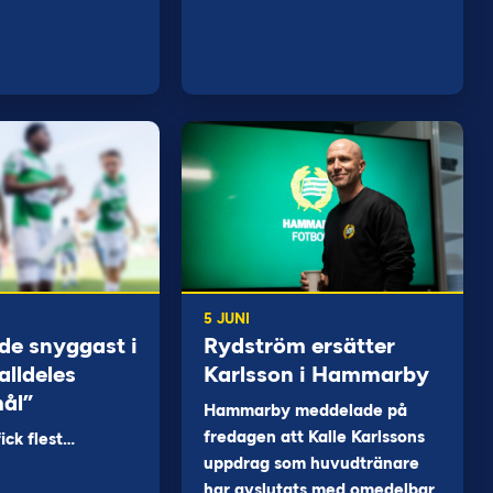
5 JUNI
de snyggast i
Rydström ersätter
alldeles
Karlsson i Hammarby
mål”
Hammarby meddelade på
fredagen att Kalle Karlssons
ck flest…
uppdrag som huvudtränare
har avslutats med omedelbar