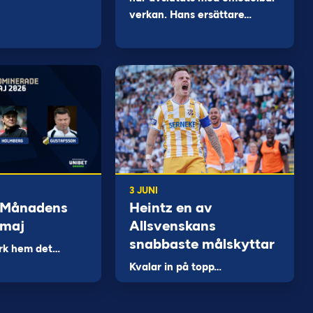
verkan. Hans ersättare…
3 JUNI
 Månadens
Heintz en av
 maj
Allsvenskans
snabbaste målskyttar
rk hem det…
Kvalar in på topp…