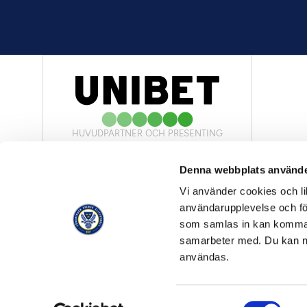
HUVUDPARTNER OCH PRESENTING
PARTNER
Denna webbplats använde
Vi använder cookies och lik
användarupplevelse och för
som samlas in kan komma 
samarbeter med. Du kan ned
OFFICIELL LEVERANTÖR
användas.
Samtyckesval