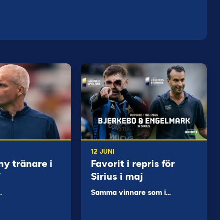
12 JUNI
ny tränare i
Favorit i repris för
F
Sirius i maj
…
Samma vinnare som i…