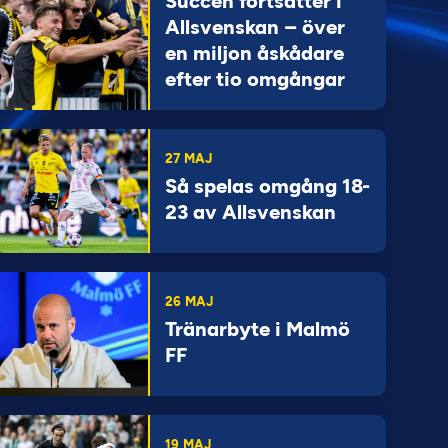
Succén fortsätter i
Allsvenskan – över
en miljon åskådare
efter tio omgångar
27 MAJ
Så spelas omgång 18-
23 av Allsvenskan
26 MAJ
Tränarbyte i Malmö
FF
19 MAJ