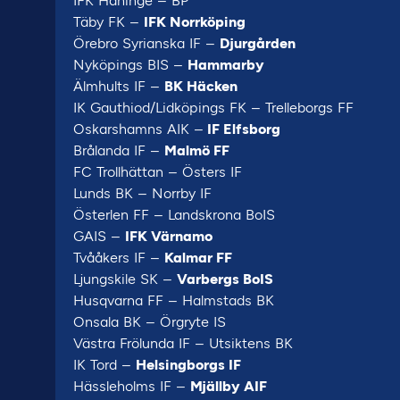
IFK Haninge – BP
Täby FK –
IFK Norrköping
Örebro Syrianska IF –
Djurgården
Nyköpings BIS –
Hammarby
Älmhults IF –
BK Häcken
IK Gauthiod/Lidköpings FK – Trelleborgs FF
Oskarshamns AIK –
IF Elfsborg
Brålanda IF –
Malmö FF
FC Trollhättan – Östers IF
Lunds BK – Norrby IF
Österlen FF – Landskrona BoIS
GAIS –
IFK Värnamo
Tvååkers IF –
Kalmar FF
Ljungskile SK –
Varbergs BoIS
Husqvarna FF – Halmstads BK
Onsala BK – Örgryte IS
Västra Frölunda IF – Utsiktens BK
IK Tord –
Helsingborgs IF
Hässleholms IF –
Mjällby AIF