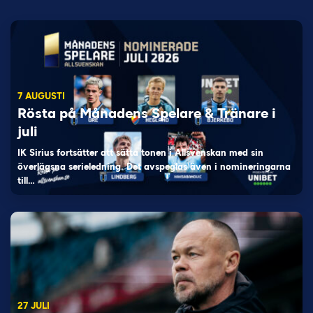
7 AUGUSTI
Rösta på Månadens Spelare & Tränare i
juli
IK Sirius fortsätter att sätta tonen i Allsvenskan med sin
överlägsna serieledning. Det avspeglas även i nomineringarna
till…
27 JULI