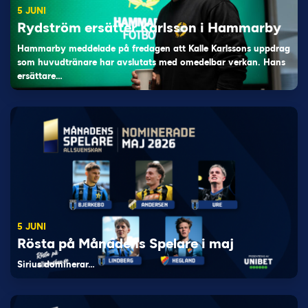
5 JUNI
Rydström ersätter Karlsson i Hammarby
Hammarby meddelade på fredagen att Kalle Karlssons uppdrag
som huvudtränare har avslutats med omedelbar verkan. Hans
ersättare…
5 JUNI
Rösta på Månadens Spelare i maj
Sirius dominerar…