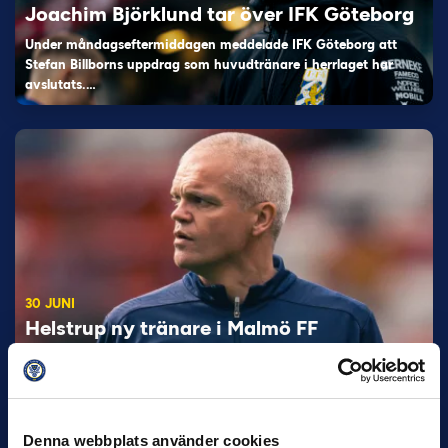
Joachim Björklund tar över IFK Göteborg
Under måndagseftermiddagen meddelade IFK Göteborg att
Stefan Billborns uppdrag som huvudtränare i herrlaget har
avslutats.…
30 JUNI
Helstrup ny tränare i Malmö FF
Inleder mot…
Denna webbplats använder cookies