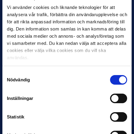
Vi använder cookies och liknande teknologier för att
analysera vår trafik, förbättra din användarupplevelse och
för att rikta anpassad information och marknadsföring till
dig. Den information som samlas in kan komma att delas
med sociala medier och annons- och analysföretag som
12 JUNI
vi samarbeter med. Du kan nedan välja att acceptera alla
Favorit i repris för Sirius i maj
cookies eller välja vilka cookies som du vill ska
Samma vinnare som i…
användas.
Samtyckesval
Nödvändig
Inställningar
11 JUNI
VM-spelare med förflutet i Allsvenskan
och Superettan
Statistik
Bosnien & Hercegovina Armin Gigovic — Helsingborgs IF
Dennis Hadžikadunić — Malmö FF / Trelleborg FF