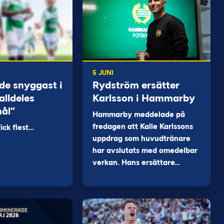
5 JUNI
de snyggast i
Rydström ersätter
alldeles
Karlsson i Hammarby
mål”
Hammarby meddelade på
fredagen att Kalle Karlssons
ck flest…
uppdrag som huvudtränare
har avslutats med omedelbar
verkan. Hans ersättare…