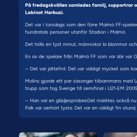
På fredagskvällen samlades familj, supportrar 
Labinot Harbuzi.
Det var i torsdags som den förre Malmö FF-spelare
hundratals personer utanför Stadion i Malmö.
Det hölls en tyst minut, människor la blommor och 
En av de spelare från Malmö FF som var där var Gu
– Det var jättefint. Det var väldigt mycket som kom
Molins gjorde ett par säsonger tillsammans med 
trupp som tog Sverige till semifinal i U21-EM 2009
– Han var en glädjespridare.Det märktes också 
Folk var oerhört tysta. Det var en väldigt fin stund,