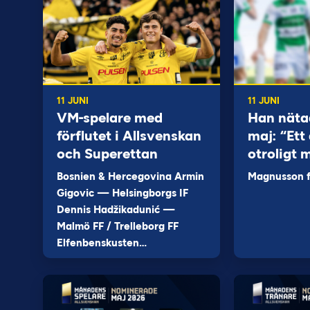
11 JUNI
11 JUNI
VM-spelare med
Han näta
förflutet i Allsvenskan
maj: “Ett 
och Superettan
otroligt 
Bosnien & Hercegovina Armin
Magnusson fi
Gigovic — Helsingborgs IF
Dennis Hadžikadunić —
Malmö FF / Trelleborg FF
Elfenbenskusten…