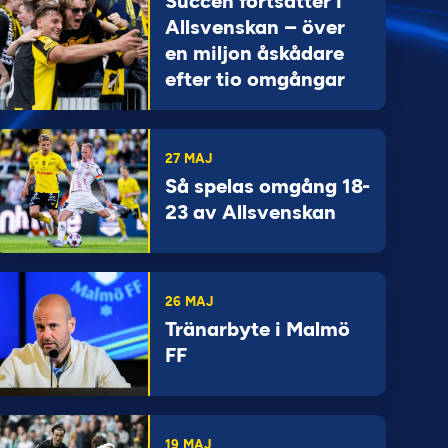
Succén fortsätter i
Allsvenskan – över
en miljon åskådare
efter tio omgångar
27 MAJ
Så spelas omgång 18-
23 av Allsvenskan
26 MAJ
Tränarbyte i Malmö
FF
19 MAJ