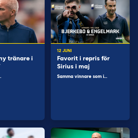
12 JUNI
ny tränare i
Favorit i repris för
F
Sirius i maj
…
Samma vinnare som i…