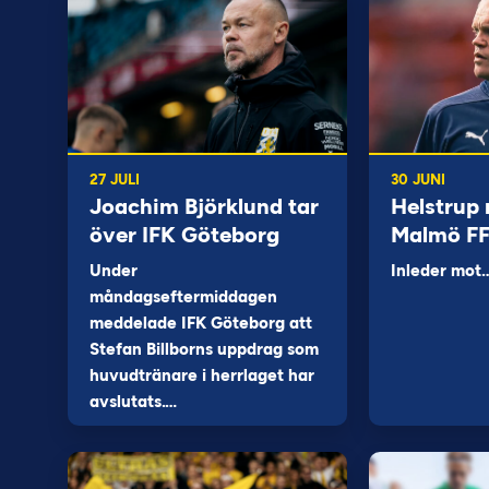
27 JULI
30 JUNI
Joachim Björklund tar
Helstrup 
över IFK Göteborg
Malmö F
Under
Inleder mot
måndagseftermiddagen
meddelade IFK Göteborg att
Stefan Billborns uppdrag som
huvudtränare i herrlaget har
avslutats.…